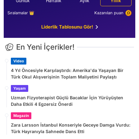
Günlük
Haftalık
Aylık
Yıllık
Sıralamalar 👑
Kazanılan puan
Liderlik Tablosunu Gör!
En Yeni İçerikler!
Video
4 Yıl Öncesiyle Karşılaştırdı: Amerika'da Yaşayan Bir
Türk Okul Alışverişinin Toplam Maliyetini Paylaştı
Yaşam
Uzman Fizyoterapist Güçlü Bacaklar İçin Yürüyüşten
Daha Etkili 4 Egzersiz Önerdi
Magazin
Zara Larsson İstanbul Konseriyle Geceye Damga Vurdu:
Türk Hayranıyla Sahnede Dans Etti