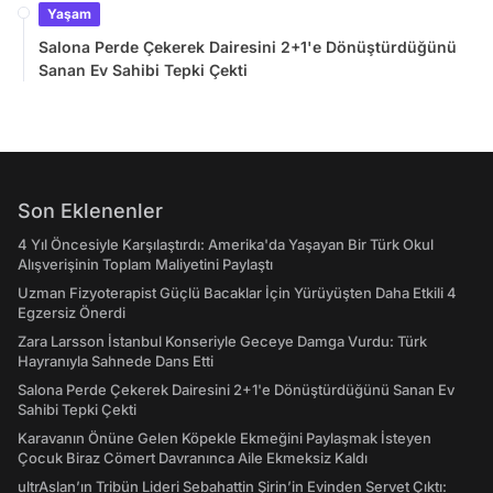
Yaşam
Salona Perde Çekerek Dairesini 2+1'e Dönüştürdüğünü
Sanan Ev Sahibi Tepki Çekti
Son Eklenenler
4 Yıl Öncesiyle Karşılaştırdı: Amerika'da Yaşayan Bir Türk Okul
Alışverişinin Toplam Maliyetini Paylaştı
Uzman Fizyoterapist Güçlü Bacaklar İçin Yürüyüşten Daha Etkili 4
Egzersiz Önerdi
Zara Larsson İstanbul Konseriyle Geceye Damga Vurdu: Türk
Hayranıyla Sahnede Dans Etti
Salona Perde Çekerek Dairesini 2+1'e Dönüştürdüğünü Sanan Ev
Sahibi Tepki Çekti
Karavanın Önüne Gelen Köpekle Ekmeğini Paylaşmak İsteyen
Çocuk Biraz Cömert Davranınca Aile Ekmeksiz Kaldı
ultrAslan’ın Tribün Lideri Sebahattin Şirin’in Evinden Servet Çıktı: