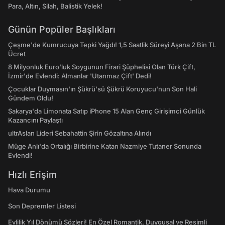
Para, Altın, Silah, Balistik Yelek!
Günün Popüler Başlıkları
Çeşme'de Kumrucuya Tepki Yağdı! 1,5 Saatlik Süreyi Aşana 2 Bin TL
Ücret
8 Milyonluk Euro'luk Soygunun Firari Şüphelisi Olan Türk Çift,
İzmir'de Evlendi: Almanlar 'Utanmaz Çift' Dedi!
Çocuklar Duymasın'ın Şükrü'sü Şükrü Koruyucu'nun Son Hali
Gündem Oldu!
Sakarya'da Limonata Satıp iPhone 15 Alan Genç Girişimci Günlük
Kazancını Paylaştı
ultrAslan Lideri Sebahattin Şirin Gözaltına Alındı
Müge Anlı'da Ortalığı Birbirine Katan Nazmiye Tutaner Sonunda
Evlendi!
Hızlı Erişim
Hava Durumu
Son Depremler Listesi
Evlilik Yıl Dönümü Sözleri! En Özel Romantik, Duygusal ve Resimli