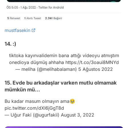
mustfasekin
14. :)
tiktoka kayınvalidemin bana attığı videoyu atmıştım
onedioya düşmüş ahhaha
https://t.co/3oaui8MNYd
— meliha (@melihabalaman)
5 Ağustos 2022
15. Evde bu arkadaşlar varken mutlu olmamak
Video
mümkün mü...
Test
Bu kadar masum olmayın ama🥹
Gündem
pic.twitter.com/dXI6jGgT8d
— Uğur Faki (@ugurfakii)
August 3, 2022
Magazin
Video