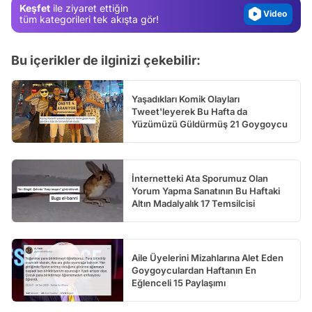
Keşfet
ile ziyaret ettiğin
Test
tüm kategorileri tek akışta gör!
Bu içerikler de ilginizi çekebilir:
Yaşadıkları Komik Olayları
Tweet'leyerek Bu Hafta da
Yüzümüzü Güldürmüş 21 Goygoycu
İnternetteki Ata Sporumuz Olan
Yorum Yapma Sanatının Bu Haftaki
Altın Madalyalık 17 Temsilcisi
Aile Üyelerini Mizahlarına Alet Eden
Goygoyculardan Haftanın En
Eğlenceli 15 Paylaşımı