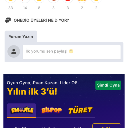
33
14
8
3
3
2
2
ONEDİO ÜYELERİ NE DİYOR?
Yorum Yazın
Oyun Oyna, Puan Kazan, Lider Ol!
Şimdi Oyna
Yılın ilk 3’ü!