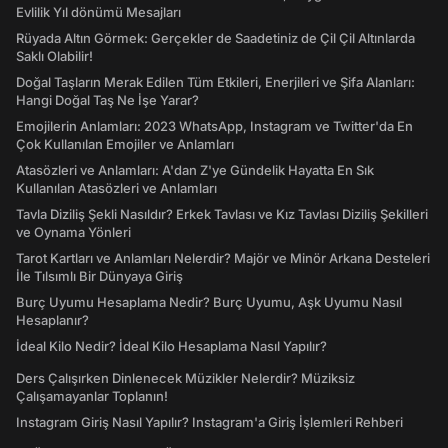
Evlilik Yıl dönümü Mesajları
Rüyada Altın Görmek: Gerçekler de Saadetiniz de Çil Çil Altınlarda
Saklı Olabilir!
Doğal Taşların Merak Edilen Tüm Etkileri, Enerjileri ve Şifa Alanları:
Hangi Doğal Taş Ne İşe Yarar?
Emojilerin Anlamları: 2023 WhatsApp, Instagram ve Twitter'da En
Çok Kullanılan Emojiler ve Anlamları
Atasözleri ve Anlamları: A'dan Z'ye Gündelik Hayatta En Sık
Kullanılan Atasözleri ve Anlamları
Tavla Diziliş Şekli Nasıldır? Erkek Tavlası ve Kız Tavlası Diziliş Şekilleri
ve Oynama Yönleri
Tarot Kartları ve Anlamları Nelerdir? Majör ve Minör Arkana Desteleri
İle Tılsımlı Bir Dünyaya Giriş
Burç Uyumu Hesaplama Nedir? Burç Uyumu, Aşk Uyumu Nasıl
Hesaplanır?
İdeal Kilo Nedir? İdeal Kilo Hesaplama Nasıl Yapılır?
Ders Çalışırken Dinlenecek Müzikler Nelerdir? Müziksiz
Çalışamayanlar Toplanın!
Instagram Giriş Nasıl Yapılır? Instagram'a Giriş İşlemleri Rehberi