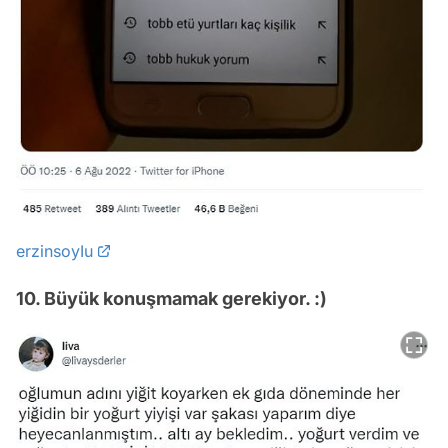
erzinsoyIu
10. Büyük konuşmamak gerekiyor. :)