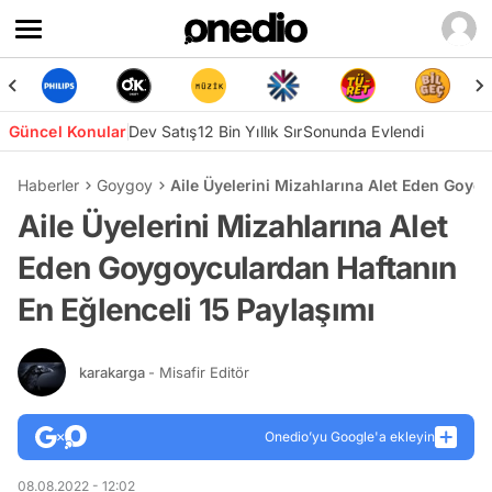
Güncel Konular
Dev Satış
12 Bin Yıllık Sır
Sonunda Evlendi
Haberler
Goygoy
Aile Üyelerini Mizahlarına Alet Eden Goyg
Aile Üyelerini Mizahlarına Alet
Eden Goygoyculardan Haftanın
En Eğlenceli 15 Paylaşımı
karakarga
- Misafir Editör
Onedio’yu Google'a ekleyin
08.08.2022 - 12:02