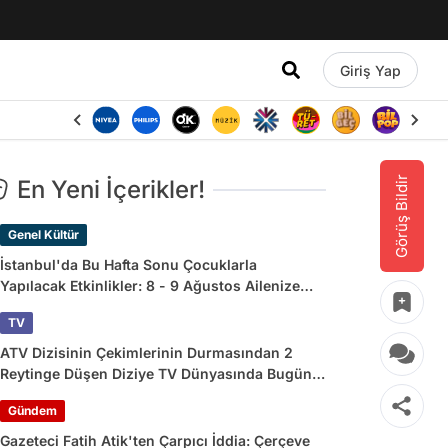
Giriş Yap
Görüş Bildir
En Yeni İçerikler!
Genel Kültür
İstanbul'da Bu Hafta Sonu Çocuklarla
Yapılacak Etkinlikler: 8 - 9 Ağustos Ailenize
Çok İyi Gelecek!
TV
ATV Dizisinin Çekimlerinin Durmasından 2
Reytinge Düşen Diziye TV Dünyasında Bugün
Yaşananlar
Gündem
Gazeteci Fatih Atik'ten Çarpıcı İddia: Çerçeve