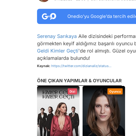
Onedio’yu Google’da tercih edil
Serenay Sarıkaya
Aile dizisindeki performa
görmekten keyif aldığımız başarılı oyuncu 
Geldi Kimler Geçti
'de rol almıştı. Güzel oy
açıklamalarda bulundu!
Kaynak:
https://twitter.com/dizianaIiz/status...
ÖNE ÇIKAN YAPIMLAR & OYUNCULAR
Dizi
Oyuncu