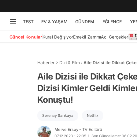
TEST
EV & YAŞAM
GÜNDEM
EĞLENCE
YE
Güncel Konular
Kural Değişiyor
Emekli Zammı
Acı Gerçekler
Haberler
Dizi & Film
Aile Dizisi ile Dikkat Çek
Hakkında İlk Kez Konuştu
Aile Dizisi ile Dikkat Çe
Dizisi Kimler Geldi Kimle
Konuştu!
Serenay Sarıkaya
Netflix
Merve Ersoy
- TV Editörü
07.12.2023 - 22:05
Son Güncelleme: 06.02.20