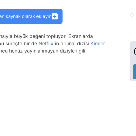
en kaynak olarak ekleyin
nsıyla büyük beğeni topluyor. Ekranlarda
bu süreçte bir de
Netflix
'in orijinal dizisi
Kimler
uncu henüz yayınlanmayan diziyle ilgili