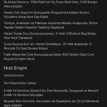
İlk Anket Sonucu: YENİ Parti'nin Oy Oranı Belli Oldu, CHP Barajın
Altına Düştü!
Hasan Can Kaya’nın Konuşanlar Programına Katılan Seyirci
Gözaltına Alınıp Sınır Dışı Edildi
Türkiye, Arabistan ve Pakistan Arasında Mekke Anlaşması: Birine
Yapılan Saldırı Hepsine Yapılmış Sayılacak
Hiçbir Tuzak Onu Durduramıyordu: 3 Yıldır Çiftçilerin Baş Belası
Olan Kedi Yakalandı
İçme Suyuna Kur'an-ı Kerim Dinletiliyor: 31 Yıllık Alışkanlık, O
İlimizde 24 Saat Devam Ediyor
Fatih Altaylı’dan Çok Konuşulacak İddia: ROK İtirafçı Oldu Cem
Küçük’ün Adını Verdi
Hızlı Erişim
Hava Durumu
Son Depremler Listesi
Evlilik Yıl Dönümü Sözleri! En Özel Romantik, Duygusal ve Resimli
Evlilik Yıl dönümü Mesajları
Rüyada Altın Görmek: Gerçekler de Saadetiniz de Çil Çil Altınlarda
Saklı Olabilir!