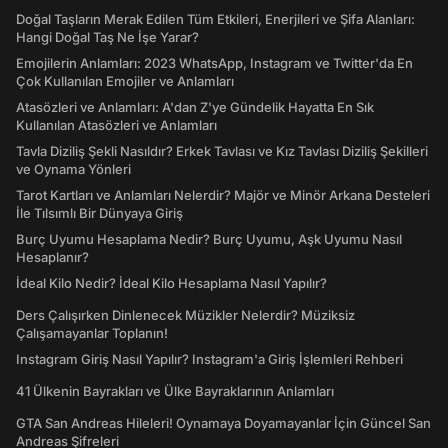
Doğal Taşların Merak Edilen Tüm Etkileri, Enerjileri ve Şifa Alanları:
Hangi Doğal Taş Ne İşe Yarar?
Emojilerin Anlamları: 2023 WhatsApp, Instagram ve Twitter'da En
Çok Kullanılan Emojiler ve Anlamları
Atasözleri ve Anlamları: A'dan Z'ye Gündelik Hayatta En Sık
Kullanılan Atasözleri ve Anlamları
Tavla Diziliş Şekli Nasıldır? Erkek Tavlası ve Kız Tavlası Diziliş Şekilleri
ve Oynama Yönleri
Tarot Kartları ve Anlamları Nelerdir? Majör ve Minör Arkana Desteleri
İle Tılsımlı Bir Dünyaya Giriş
Burç Uyumu Hesaplama Nedir? Burç Uyumu, Aşk Uyumu Nasıl
Hesaplanır?
İdeal Kilo Nedir? İdeal Kilo Hesaplama Nasıl Yapılır?
Ders Çalışırken Dinlenecek Müzikler Nelerdir? Müziksiz
Çalışamayanlar Toplanın!
Instagram Giriş Nasıl Yapılır? Instagram'a Giriş İşlemleri Rehberi
41 Ülkenin Bayrakları ve Ülke Bayraklarının Anlamları
GTA San Andreas Hileleri! Oynamaya Doyamayanlar İçin Güncel San
Andreas Şifreleri