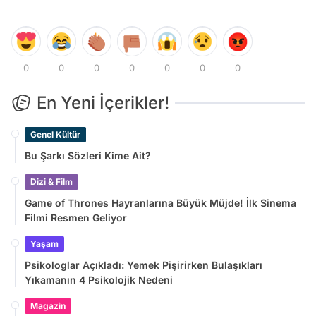
0
0
0
0
0
0
0
En Yeni İçerikler!
Genel Kültür
Bu Şarkı Sözleri Kime Ait?
Dizi & Film
Game of Thrones Hayranlarına Büyük Müjde! İlk Sinema
Filmi Resmen Geliyor
Yaşam
Psikologlar Açıkladı: Yemek Pişirirken Bulaşıkları
Yıkamanın 4 Psikolojik Nedeni
Magazin