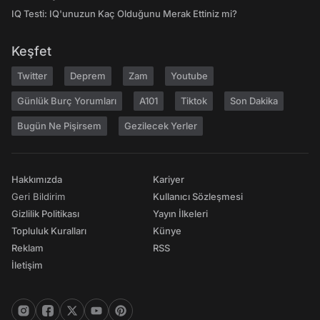
IQ Testi: IQ'unuzun Kaç Olduğunu Merak Ettiniz mi?
Keşfet
Twitter
Deprem
Zam
Youtube
Günlük Burç Yorumları
A101
Tiktok
Son Dakika
Bugün Ne Pişirsem
Gezilecek Yerler
Hakkımızda
Kariyer
Geri Bildirim
Kullanıcı Sözleşmesi
Gizlilik Politikası
Yayın İlkeleri
Topluluk Kuralları
Künye
Reklam
RSS
İletişim