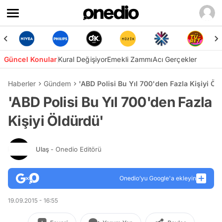
Güncel Konular
Kural Değişiyor
Emekli Zammı
Acı Gerçekler
Haberler
Gündem
'ABD Polisi Bu Yıl 700'den Fazla Kişiyi Öl
'ABD Polisi Bu Yıl 700'den Fazla
Kişiyi Öldürdü'
Ulaş
- Onedio Editörü
Onedio’yu Google'a ekleyin
19.09.2015 - 16:55