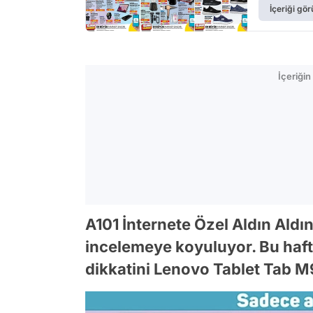
İçeriği gör
İçeriği
A101 İnternete Özel Aldın Aldı
incelemeye koyuluyor. Bu haf
dikkatini Lenovo Tablet Tab M