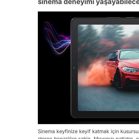
sinema deneyimi yaşayabilece
Sinema keyfinize keyif katmak için kusursuz
stereo hoparlöre sahip. Mısırınızı patlatın, 