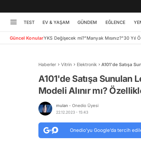
TEST
EV & YAŞAM
GÜNDEM
EĞLENCE
YE
Güncel Konular
YKS Değişecek mi?
"Manyak Mısınız?"
30 Yıl 
Haberler
Vitrin
Elektronik
A101'de Satışa Sun
ve Yorumları
A101'de Satışa Sunulan 
Modeli Alınır mı? Özellikl
mulan
- Onedio Üyesi
22.12.2023 - 15:43
Onedio’yu Google’da tercih edil