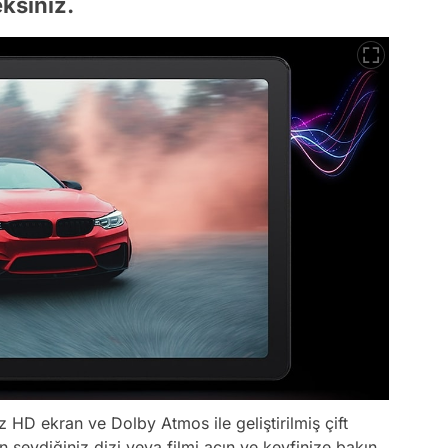
ksiniz.
 HD ekran ve Dolby Atmos ile geliştirilmiş çift
en sevdiğiniz dizi veya filmi açın ve keyfinize bakın.