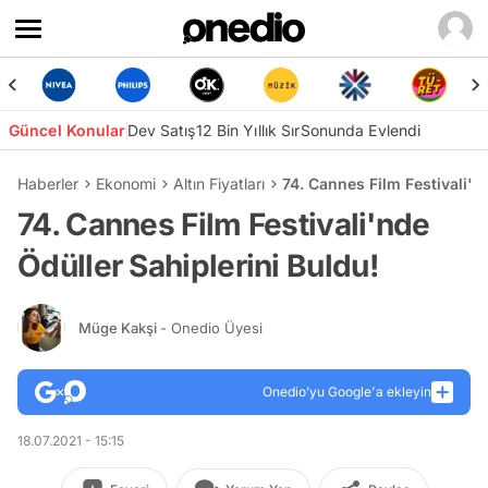
Güncel Konular
Dev Satış
12 Bin Yıllık Sır
Sonunda Evlendi
Haberler
Ekonomi
Altın Fiyatları
74. Cannes Film Festivali'n
74. Cannes Film Festivali'nde
Ödüller Sahiplerini Buldu!
Müge Kakşi
- Onedio Üyesi
Onedio’yu Google'a ekleyin
18.07.2021 - 15:15