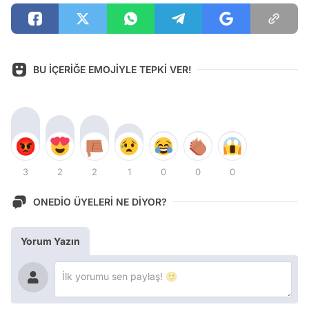
BU İÇERİĞE EMOJİYLE TEPKİ VER!
3
2
2
1
0
0
0
ONEDİO ÜYELERİ NE DİYOR?
Yorum Yazın