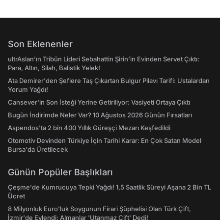
Son Eklenenler
ultrAslan’ın Tribün Lideri Sebahattin Şirin’in Evinden Servet Çıktı:
Para, Altın, Silah, Balistik Yelek!
Ata Demirer'den Şeflere Taş Çıkartan Bulgur Pilavı Tarifi: Ustalardan
Yorum Yağdı!
Cansever'in Son İsteği Yerine Getiriliyor: Vasiyeti Ortaya Çıktı
Bugün İndirimde Neler Var? 10 Ağustos 2026 Günün Fırsatları
Aspendos'ta 2 bin 400 Yıllık Güreşçi Mezarı Keşfedildi
Otomotiv Devinden Türkiye İçin Tarihi Karar: En Çok Satan Model
Bursa'da Üretilecek
Günün Popüler Başlıkları
Çeşme'de Kumrucuya Tepki Yağdı! 1,5 Saatlik Süreyi Aşana 2 Bin TL
Ücret
8 Milyonluk Euro'luk Soygunun Firari Şüphelisi Olan Türk Çift,
İzmir'de Evlendi: Almanlar 'Utanmaz Çift' Dedi!