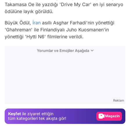
Takamasa Oe ile yazdığı 'Drive My Car' en iyi senaryo
ödülüne layık görüldü.
Büyük Ödül,
İran
asıllı Asghar Farhadi'nin yönettiği
'Ghahreman' ile Finlandiyalı Juho Kuosmanen'in
yönettiği 'Hytti N6' filmlerine verildi.
Yorumlar ve Emojiler Aşağıda
Video
Test
Reklam
Gündem
Keşfet
ile ziyaret ettiğin
Magazin
tüm kategorileri tek akışta gör!
Video