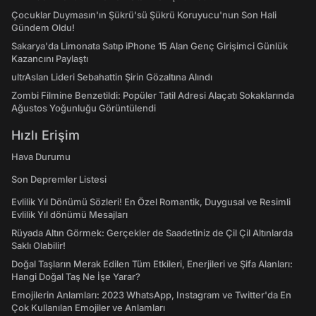
Çocuklar Duymasın'ın Şükrü'sü Şükrü Koruyucu'nun Son Hali
Gündem Oldu!
Sakarya'da Limonata Satıp iPhone 15 Alan Genç Girişimci Günlük
Kazancını Paylaştı
ultrAslan Lideri Sebahattin Şirin Gözaltına Alındı
Zombi Filmine Benzetildi: Popüler Tatil Adresi Alaçatı Sokaklarında
Ağustos Yoğunluğu Görüntülendi
Hızlı Erişim
Hava Durumu
Son Depremler Listesi
Evlilik Yıl Dönümü Sözleri! En Özel Romantik, Duygusal ve Resimli
Evlilik Yıl dönümü Mesajları
Rüyada Altın Görmek: Gerçekler de Saadetiniz de Çil Çil Altınlarda
Saklı Olabilir!
Doğal Taşların Merak Edilen Tüm Etkileri, Enerjileri ve Şifa Alanları:
Hangi Doğal Taş Ne İşe Yarar?
Emojilerin Anlamları: 2023 WhatsApp, Instagram ve Twitter'da En
Çok Kullanılan Emojiler ve Anlamları