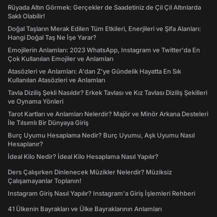
Rüyada Altın Görmek: Gerçekler de Saadetiniz de Çil Çil Altınlarda
Saklı Olabilir!
Doğal Taşların Merak Edilen Tüm Etkileri, Enerjileri ve Şifa Alanları:
Hangi Doğal Taş Ne İşe Yarar?
Emojilerin Anlamları: 2023 WhatsApp, Instagram ve Twitter'da En
Çok Kullanılan Emojiler ve Anlamları
Atasözleri ve Anlamları: A'dan Z'ye Gündelik Hayatta En Sık
Kullanılan Atasözleri ve Anlamları
Tavla Diziliş Şekli Nasıldır? Erkek Tavlası ve Kız Tavlası Diziliş Şekilleri
ve Oynama Yönleri
Tarot Kartları ve Anlamları Nelerdir? Majör ve Minör Arkana Desteleri
İle Tılsımlı Bir Dünyaya Giriş
Burç Uyumu Hesaplama Nedir? Burç Uyumu, Aşk Uyumu Nasıl
Hesaplanır?
İdeal Kilo Nedir? İdeal Kilo Hesaplama Nasıl Yapılır?
Ders Çalışırken Dinlenecek Müzikler Nelerdir? Müziksiz
Çalışamayanlar Toplanın!
Instagram Giriş Nasıl Yapılır? Instagram'a Giriş İşlemleri Rehberi
41 Ülkenin Bayrakları ve Ülke Bayraklarının Anlamları