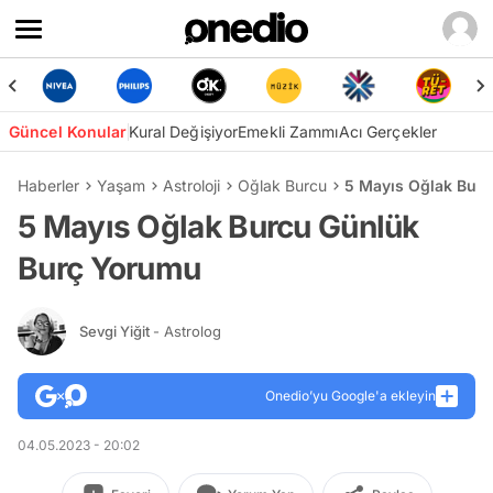
Güncel Konular
Kural Değişiyor
Emekli Zammı
Acı Gerçekler
Haberler
Yaşam
Astroloji
Oğlak Burcu
5 Mayıs Oğlak Bur
5 Mayıs Oğlak Burcu Günlük
Burç Yorumu
Sevgi Yiğit
- Astrolog
Onedio’yu Google'a ekleyin
04.05.2023 - 20:02