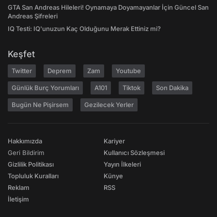
GTA San Andreas Hileleri! Oynamaya Doyamayanlar İçin Güncel San
Andreas Şifreleri
IQ Testi: IQ'unuzun Kaç Olduğunu Merak Ettiniz mi?
Keşfet
Twitter
Deprem
Zam
Youtube
Günlük Burç Yorumları
A101
Tiktok
Son Dakika
Bugün Ne Pişirsem
Gezilecek Yerler
Hakkımızda
Kariyer
Geri Bildirim
Kullanıcı Sözleşmesi
Gizlilik Politikası
Yayın İlkeleri
Topluluk Kuralları
Künye
Reklam
RSS
İletişim