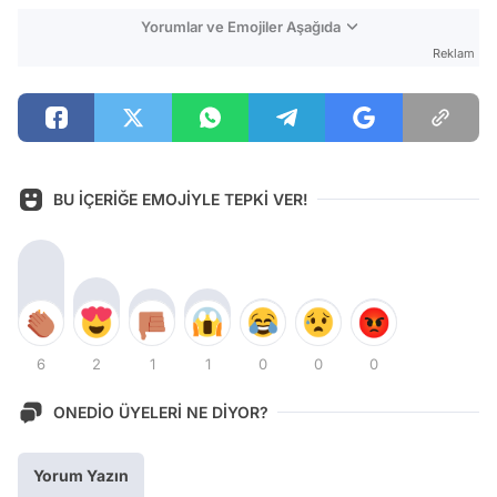
Yorumlar ve Emojiler Aşağıda
Reklam
BU İÇERİĞE EMOJİYLE TEPKİ VER!
6
2
1
1
0
0
0
ONEDİO ÜYELERİ NE DİYOR?
Yorum Yazın