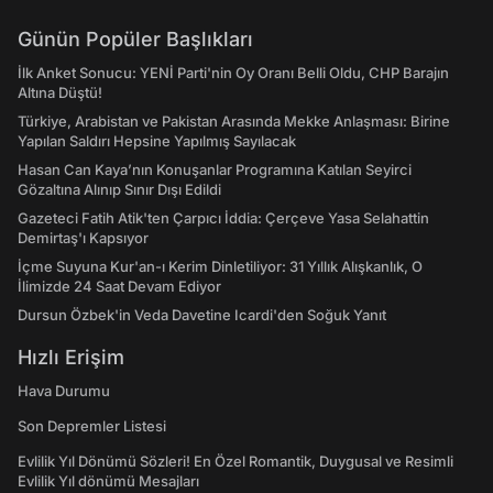
Günün Popüler Başlıkları
İlk Anket Sonucu: YENİ Parti'nin Oy Oranı Belli Oldu, CHP Barajın
Altına Düştü!
Türkiye, Arabistan ve Pakistan Arasında Mekke Anlaşması: Birine
Yapılan Saldırı Hepsine Yapılmış Sayılacak
Hasan Can Kaya’nın Konuşanlar Programına Katılan Seyirci
Gözaltına Alınıp Sınır Dışı Edildi
Gazeteci Fatih Atik'ten Çarpıcı İddia: Çerçeve Yasa Selahattin
Demirtaş'ı Kapsıyor
İçme Suyuna Kur'an-ı Kerim Dinletiliyor: 31 Yıllık Alışkanlık, O
İlimizde 24 Saat Devam Ediyor
Dursun Özbek'in Veda Davetine Icardi'den Soğuk Yanıt
Hızlı Erişim
Hava Durumu
Son Depremler Listesi
Evlilik Yıl Dönümü Sözleri! En Özel Romantik, Duygusal ve Resimli
Evlilik Yıl dönümü Mesajları