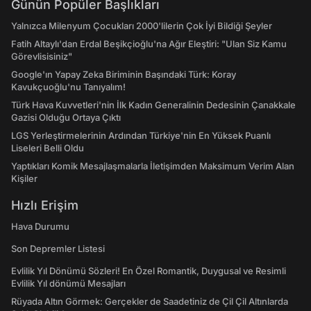
Günün Popüler Başlıkları
Yalnızca Milenyum Çocukları 2000'lilerin Çok İyi Bildiği Şeyler
Fatih Altaylı'dan Erdal Beşikçioğlu'na Ağır Eleştiri: "Ulan Siz Kamu
Görevlisisiniz"
Google'ın Yapay Zeka Biriminin Başındaki Türk: Koray
Kavukçuoğlu'nu Tanıyalım!
Türk Hava Kuvvetleri'nin İlk Kadın Generalinin Dedesinin Çanakkale
Gazisi Olduğu Ortaya Çıktı
LGS Yerleştirmelerinin Ardından Türkiye'nin En Yüksek Puanlı
Liseleri Belli Oldu
Yaptıkları Komik Mesajlaşmalarla İletişimden Maksimum Verim Alan
Kişiler
Hızlı Erişim
Hava Durumu
Son Depremler Listesi
Evlilik Yıl Dönümü Sözleri! En Özel Romantik, Duygusal ve Resimli
Evlilik Yıl dönümü Mesajları
Rüyada Altın Görmek: Gerçekler de Saadetiniz de Çil Çil Altınlarda