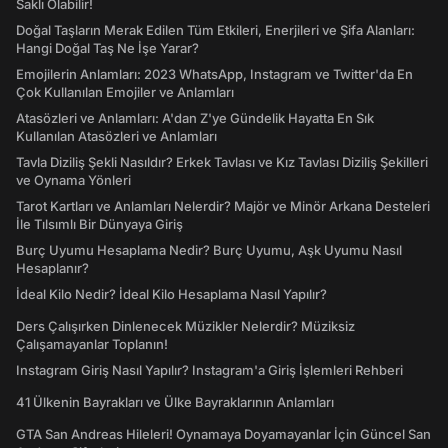
Saklı Olabilir!
Doğal Taşların Merak Edilen Tüm Etkileri, Enerjileri ve Şifa Alanları:
Hangi Doğal Taş Ne İşe Yarar?
Emojilerin Anlamları: 2023 WhatsApp, Instagram ve Twitter'da En
Çok Kullanılan Emojiler ve Anlamları
Atasözleri ve Anlamları: A'dan Z'ye Gündelik Hayatta En Sık
Kullanılan Atasözleri ve Anlamları
Tavla Diziliş Şekli Nasıldır? Erkek Tavlası ve Kız Tavlası Diziliş Şekilleri
ve Oynama Yönleri
Tarot Kartları ve Anlamları Nelerdir? Majör ve Minör Arkana Desteleri
İle Tılsımlı Bir Dünyaya Giriş
Burç Uyumu Hesaplama Nedir? Burç Uyumu, Aşk Uyumu Nasıl
Hesaplanır?
İdeal Kilo Nedir? İdeal Kilo Hesaplama Nasıl Yapılır?
Ders Çalışırken Dinlenecek Müzikler Nelerdir? Müziksiz
Çalışamayanlar Toplanın!
Instagram Giriş Nasıl Yapılır? Instagram'a Giriş İşlemleri Rehberi
41 Ülkenin Bayrakları ve Ülke Bayraklarının Anlamları
GTA San Andreas Hileleri! Oynamaya Doyamayanlar İçin Güncel San