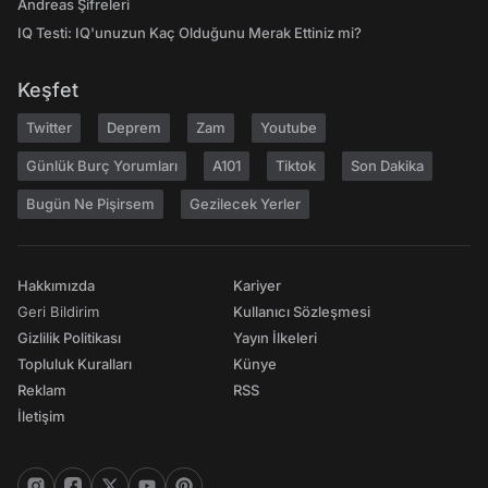
Andreas Şifreleri
IQ Testi: IQ'unuzun Kaç Olduğunu Merak Ettiniz mi?
Keşfet
Twitter
Deprem
Zam
Youtube
Günlük Burç Yorumları
A101
Tiktok
Son Dakika
Bugün Ne Pişirsem
Gezilecek Yerler
Hakkımızda
Kariyer
Geri Bildirim
Kullanıcı Sözleşmesi
Gizlilik Politikası
Yayın İlkeleri
Topluluk Kuralları
Künye
Reklam
RSS
İletişim