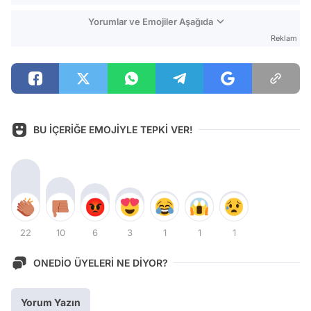
Yorumlar ve Emojiler Aşağıda
Reklam
BU İÇERİĞE EMOJİYLE TEPKİ VER!
22
10
6
3
1
1
1
ONEDİO ÜYELERİ NE DİYOR?
Yorum Yazın