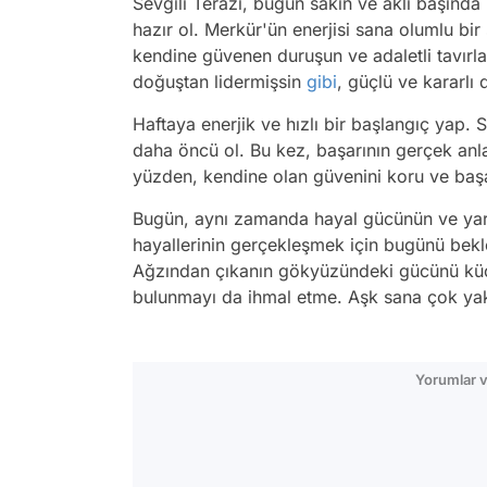
Sevgili Terazi, bugün sakin ve aklı başında 
hazır ol. Merkür'ün enerjisi sana olumlu bi
kendine güvenen duruşun ve adaletli tavırla
doğuştan lidermişsin
gibi
, güçlü ve kararlı
Haftaya enerjik ve hızlı bir başlangıç yap
daha öncü ol. Bu kez, başarının gerçek anl
yüzden, kendine olan güvenini koru ve başa
Bugün, aynı zamanda hayal gücünün ve yaratı
hayallerinin gerçekleşmek için bugünü bekle
Ağzından çıkanın gökyüzündeki gücünü küçüm
bulunmayı da ihmal etme. Aşk sana çok yak
Yorumlar v