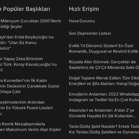
 Popüler Başlıkları
Hızlı Erişim
 Milenyum Çocukları 2000'lilerin
Hava Durumu
ildiği Şeyler
Son Depremler Listesi
taylı'dan Erdal Beşikçioğlu'na
ştiri: "Ulan Siz Kamu
Evlilik Yıl Dönümü Sözleri! En Özel
isiniz"
Romantik, Duygusal ve Resimli Evlilik 
dönümü Mesajları
n Yapay Zeka Biriminin
Rüyada Altın Görmek: Gerçekler de
ki Türk: Koray Kavukçuoğlu'nu
Saadetiniz de Çil Çil Altınlarda Saklı Ol
m!
Doğal Taşların Merak Edilen Tüm Etkil
a Kuvvetleri'nin İlk Kadın
Enerjileri ve Şifa Alanları: Hangi Doğa
nin Dedesinin Çanakkale Gazisi
Ne İşe Yarar?
rtaya Çıktı
Emojilerin Anlamları: 2023 WhatsApp
Instagram ve Twitter'da En Çok Kulla
eştirmelerinin Ardından
Emojiler ve Anlamları
nin En Yüksek Puanlı Liseleri
Atasözleri ve Anlamları: A'dan Z'ye
du
Gündelik Hayatta En Sık Kullanılan
Atasözleri ve Anlamları
rı Komik Mesajlaşmalarla
Tavla Diziliş Şekli Nasıldır? Erkek Tavl
den Maksimum Verim Alan Kişiler
Kız Tavlası Diziliş Şekilleri ve Oynama
Yönleri