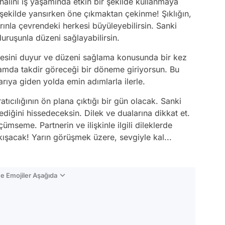
halini iş yaşamında etkin bir şekilde kullanmaya
r şekilde yansırken öne çıkmaktan çekinme! Şıklığın,
rınla çevrendeki herkesi büyüleyebilirsin. Sanki
 duruşunla düzeni sağlayabilirsin.
. Sesini duyur ve düzeni sağlama konusunda bir kez
amda takdir göreceği bir döneme giriyorsun. Bu
rıya giden yolda emin adımlarla ilerle.
cılığının ön plana çıktığı bir gün olacak. Sanki
diğini hissedeceksin. Dilek ve dualarına dikkat et.
seme. Partnerin ve ilişkinle ilgili dileklerde
ışacak! Yarın görüşmek üzere, sevgiyle kal...
e Emojiler Aşağıda