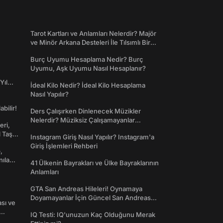
Tarot Kartları ve Anlamları Nelerdir? Majör
ve Minör Arkana Desteleri İle Tılsımlı Bir
Dünyaya Giriş
Burç Uyumu Hesaplama Nedir? Burç
Uyumu, Aşk Uyumu Nasıl Hesaplanır?
Yıl
İdeal Kilo Nedir? İdeal Kilo Hesaplama
Nasıl Yapılır?
abilir!
Ders Çalışırken Dinlenecek Müzikler
Nelerdir? Müziksiz Çalışamayanlar
eri,
Toplanın!
l Taş
Instagram Giriş Nasıl Yapılır? Instagram'a
Giriş İşlemleri Rehberi
,
nılan
41 Ülkenin Bayrakları ve Ülke Bayraklarının
Anlamları
GTA San Andreas Hileleri! Oynamaya
Doyamayanlar İçin Güncel San Andreas
ası ve
Şifreleri
IQ Testi: IQ'unuzun Kaç Olduğunu Merak