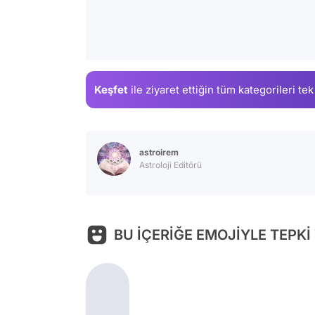
Keşfet
ile ziyaret ettiğin
tüm kategorileri tek
astroirem
Astroloji Editörü
BU İÇERİĞE EMOJİYLE TEPKİ