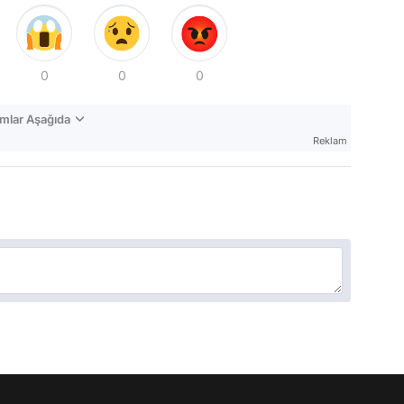
0
0
0
mlar Aşağıda
Reklam