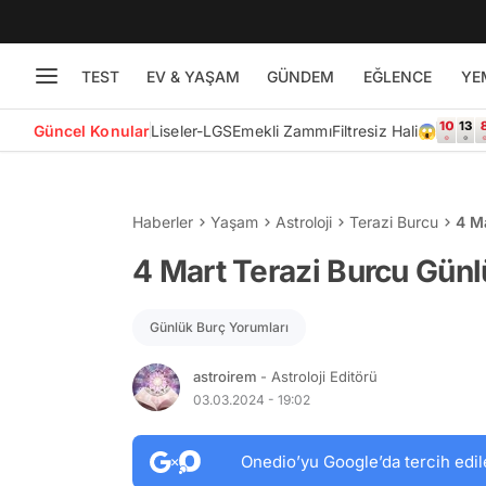
TEST
EV & YAŞAM
GÜNDEM
EĞLENCE
YE
Güncel Konular
Liseler-LGS
Emekli Zammı
Filtresiz Hali😱
Haberler
Yaşam
Astroloji
Terazi Burcu
4 M
4 Mart Terazi Burcu Gün
Günlük Burç Yorumları
astroirem
- Astroloji Editörü
03.03.2024 - 19:02
Onedio’yu Google’da tercih edil