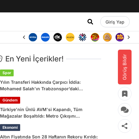
Giriş Yap
Görüş Bildir
En Yeni İçerikler!
Spor
Yılın Transferi Hakkında Çarpıcı İddia:
Mohamed Salah'ın Trabzonspor’daki
Gelirlerine Haciz Engeli!
Gündem
Türkiye'nin Ünlü AVM'si Kapandı, Tüm
Mağazalar Boşaltıldı: Metro Çıkışını
Kullananlara Uyarı Yapıldı
Ekonomi
Altın Fiyatında Son 28 Haftanın Rekoru Kırıldı: