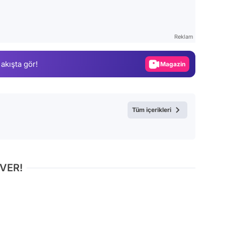
Video
Test
Reklam
Gündem
 akışta gör!
Magazin
Video
Test
Tüm içerikleri
 VER!