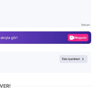
Video
Test
Reklam
Gündem
 akışta gör!
Magazin
Video
Test
Tüm içerikleri
 VER!