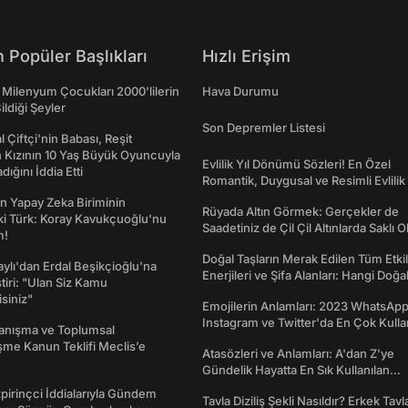
 Popüler Başlıkları
Hızlı Erişim
 Milenyum Çocukları 2000'lilerin
Hava Durumu
ildiği Şeyler
Son Depremler Listesi
l Çiftçi'nin Babası, Reşit
 Kızının 10 Yaş Büyük Oyuncuyla
Evlilik Yıl Dönümü Sözleri! En Özel
ığını İddia Etti
Romantik, Duygusal ve Resimli Evlilik 
dönümü Mesajları
n Yapay Zeka Biriminin
Rüyada Altın Görmek: Gerçekler de
ki Türk: Koray Kavukçuoğlu'nu
Saadetiniz de Çil Çil Altınlarda Saklı Ol
m!
Doğal Taşların Merak Edilen Tüm Etkil
taylı'dan Erdal Beşikçioğlu'na
Enerjileri ve Şifa Alanları: Hangi Doğa
ştiri: "Ulan Siz Kamu
Ne İşe Yarar?
isiniz"
Emojilerin Anlamları: 2023 WhatsApp
Instagram ve Twitter'da En Çok Kulla
yanışma ve Toplumsal
Emojiler ve Anlamları
me Kanun Teklifi Meclis’e
Atasözleri ve Anlamları: A'dan Z'ye
Gündelik Hayatta En Sık Kullanılan
Atasözleri ve Anlamları
irinçci İddialarıyla Gündem
Tavla Diziliş Şekli Nasıldır? Erkek Tavl