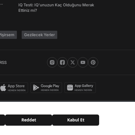
Şifreleri
IQ Testi: IQ'unuzun Kaç Olduğunu Merak
Ettiniz mi?
işirsem
Gezilecek Yerler
RSS