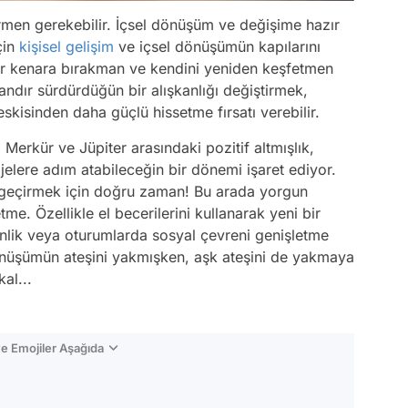
tirmen gerekebilir. İçsel dönüşüm ve değişime hazır
çin
kişisel gelişim
ve içsel dönüşümün kapılarını
 bir kenara bırakman ve kendini yeniden keşfetmen
andır sürdürdüğün bir alışkanlığı değiştirmek,
skisinden daha güçlü hissetme fırsatı verebilir.
Merkür ve Jüpiter arasındaki pozitif altmışlık,
ojelere adım atabileceğin bir dönemi işaret ediyor.
ata geçirmek için doğru zaman! Bu arada yorgun
me. Özellikle el becerilerini kullanarak yeni bir
kinlik veya oturumlarda sosyal çevreni genişletme
r dönüşümün ateşini yakmışken, aşk ateşini de yakmaya
al...
e Emojiler Aşağıda