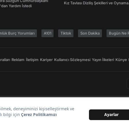
bra Süzgün Cumhurbaşkanı
Kız Tavlası Diziliş Şekilleri ve Oynama
dan Yardım İstedi
Yönleri
nlük Burç Yorumları
A101
Tiktok
Son Dakika
Bugün Ne P
alları
Reklam
İletişim
Kariyer
Kullanıcı Sözleşmesi
Yayın İlkeleri
Künye
Bir
markasıdır.