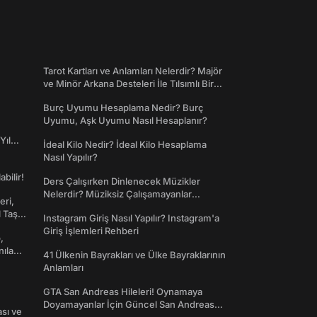
Tarot Kartları ve Anlamları Nelerdir? Majör
ve Minör Arkana Desteleri İle Tılsımlı Bir
Dünyaya Giriş
Burç Uyumu Hesaplama Nedir? Burç
Uyumu, Aşk Uyumu Nasıl Hesaplanır?
Yıl
İdeal Kilo Nedir? İdeal Kilo Hesaplama
Nasıl Yapılır?
abilir!
Ders Çalışırken Dinlenecek Müzikler
Nelerdir? Müziksiz Çalışamayanlar
eri,
Toplanın!
l Taş
Instagram Giriş Nasıl Yapılır? Instagram'a
Giriş İşlemleri Rehberi
,
nılan
41 Ülkenin Bayrakları ve Ülke Bayraklarının
Anlamları
GTA San Andreas Hileleri! Oynamaya
Doyamayanlar İçin Güncel San Andreas
ası ve