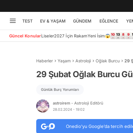
TEST
EV & YAŞAM
GÜNDEM
EĞLENCE
YE
Güncel Konular
Liseler
2027 İçin Rakam
Yeni İsim😱
Haberler
Yaşam
Astroloji
Oğlak Burcu
29 
29 Şubat Oğlak Burcu Gü
Günlük Burç Yorumları
astroirem
- Astroloji Editörü
28.02.2024 - 19:02
Onedio’yu Google’da tercih edil