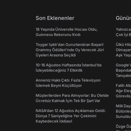
Son Eklenenler
Günün
18 Yaşında Üniversite Hocası Oldu,
Yalnızca
Guinness Rekorunu Kırdı
Çok İyi B
Toygar Işıklı'dan Gururlandıran Başarı!
Ülkü Hila
Grammy Ödülleri'nde Oy Verecek Jüri
Olmayan
Üyeleri Arasına Seçildi
Aşk Yaşad
10-16 Ağustos Haftasında İstanbul’da
Google'ı
İzleyebileceğiniz 7 Etkinlik
Başında
Tanıyalı
Anneniz Haklı Çıktı: Fazla Televizyon
İzlemek Beyni Küçültüyor
Fatih Al
Ağır Ele
Müşterilerden Para Almıyorlar: Bu Otelde
Görevlis
Ücretsiz Kalmak İçin Tek Bir Şart Var
Milli Da
NASA’dan 12 Ağustos Açıklaması Geldi:
Bütünleş
Dünya 7 Saniyeliğine Yer Çekimini
Sunuldu
Kaybedecek İddiası!
Özge Özp