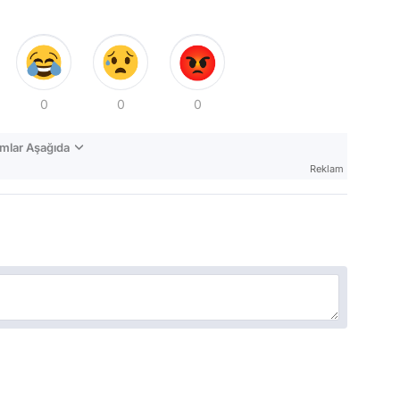
0
0
0
mlar Aşağıda
Reklam