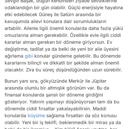
Sevgili Başak, bugün kendinden ziyade sevdiklerine
odaklandığın bir gün olabilir. Güçlü enerjisiyle hayatına
etki edebilecek Güneş ile Satürn arasında bir
kavuşumda ailevi konulara dair sorumlulukların
artabilir. Ailenle ilgili önemli konularda daha fazla yükü
omuzlarına alman gerekebilir. Özellikle evle ilgili ciddi
kararlar alman gereken bir döneme giriyorsun. Ev
değiştirme, tadilat ya da belki de yeni bir aile üyesini
ağırlama
gibi
konular gündeme gelebilir. Bu dönemde
kararlarını bilinçli ve dikkatli bir şekilde alman önemli
olacaktır. Zira bu süreç düşündüğünden uzun sürebilir.
Bunun yanı sıra, gökyüzünde Merkür ile Jüpiter
arasında olumlu bir altmışlık görünüm var. Bu da
finansal konularda şanslı bir döneme girdiğini
gösteriyor. Yatırım yapmayı düşünüyorsan tam da bu
dönemde ciddi fırsatlar yakalayabilirsin. Maddi
konularda
büyüme
sağlama fırsatları da söz konusu
olabilir. Yeni bir iş teklifi, beklenmedik bir miras ya da