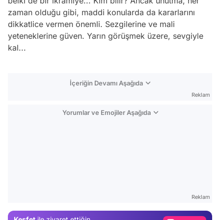
belki de bir ikramiye... Kim bilir? Ancak unutma, her
zaman olduğu gibi, maddi konularda da kararlarını
dikkatlice vermen önemli. Sezgilerine ve mali
yeteneklerine güven. Yarın görüşmek üzere, sevgiyle
kal...
İçeriğin Devamı Aşağıda
Reklam
Yorumlar ve Emojiler Aşağıda
Video
Test
Reklam
Gündem
Keşfet
ile ziyaret ettiğin