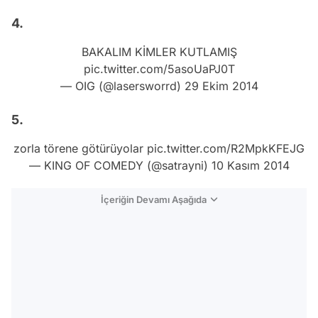
4.
BAKALIM KİMLER KUTLAMIŞ
pic.twitter.com/5asoUaPJ0T
— OIG (@lasersworrd)
29 Ekim 2014
5.
zorla törene götürüyolar
pic.twitter.com/R2MpkKFEJG
— KING OF COMEDY (@satrayni)
10 Kasım 2014
İçeriğin Devamı Aşağıda