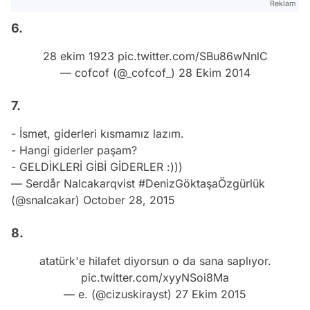
Reklam
6.
28 ekim 1923
pic.twitter.com/SBu86wNnlC
— cofcof (@_cofcof_)
28 Ekim 2014
7.
- İsmet, giderleri kısmamız lazım.
- Hangi giderler paşam?
- GELDİKLERİ GİBİ GİDERLER :)))
— Serdår Nalcakarqvist #DenizGöktaşaÖzgürlük
(@snalcakar)
October 28, 2015
8.
atatürk'e hilafet diyorsun o da sana saplıyor.
pic.twitter.com/xyyNSoi8Ma
— e. (@cizuskirayst)
27 Ekim 2015