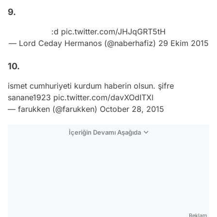
9.
:d
pic.twitter.com/JHJqGRT5tH
— Lord Ceday Hermanos (@naberhafiz)
29 Ekim 2015
10.
ismet cumhuriyeti kurdum haberin olsun. şifre
sanane1923
pic.twitter.com/davXOdITXl
— farukken (@farukken)
October 28, 2015
İçeriğin Devamı Aşağıda
Reklam