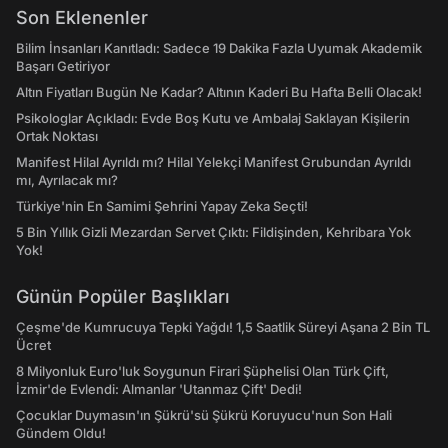
Son Eklenenler
Bilim İnsanları Kanıtladı: Sadece 19 Dakika Fazla Uyumak Akademik
Başarı Getiriyor
Altın Fiyatları Bugün Ne Kadar? Altının Kaderi Bu Hafta Belli Olacak!
Psikologlar Açıkladı: Evde Boş Kutu ve Ambalaj Saklayan Kişilerin
Ortak Noktası
Manifest Hilal Ayrıldı mı? Hilal Yelekçi Manifest Grubundan Ayrıldı
mı, Ayrılacak mı?
Türkiye'nin En Samimi Şehrini Yapay Zeka Seçti!
5 Bin Yıllık Gizli Mezardan Servet Çıktı: Fildişinden, Kehribara Yok
Yok!
Günün Popüler Başlıkları
Çeşme'de Kumrucuya Tepki Yağdı! 1,5 Saatlik Süreyi Aşana 2 Bin TL
Ücret
8 Milyonluk Euro'luk Soygunun Firari Şüphelisi Olan Türk Çift,
İzmir'de Evlendi: Almanlar 'Utanmaz Çift' Dedi!
Çocuklar Duymasın'ın Şükrü'sü Şükrü Koruyucu'nun Son Hali
Gündem Oldu!