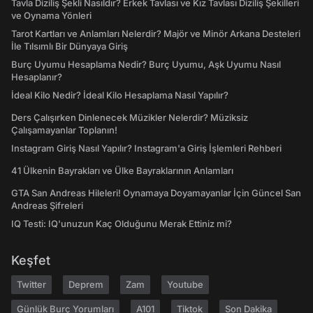
Tavla Diziliş Şekli Nasıldır? Erkek Tavlası ve Kız Tavlası Diziliş Şekilleri
ve Oynama Yönleri
Tarot Kartları ve Anlamları Nelerdir? Majör ve Minör Arkana Desteleri
İle Tılsımlı Bir Dünyaya Giriş
Burç Uyumu Hesaplama Nedir? Burç Uyumu, Aşk Uyumu Nasıl
Hesaplanır?
İdeal Kilo Nedir? İdeal Kilo Hesaplama Nasıl Yapılır?
Ders Çalışırken Dinlenecek Müzikler Nelerdir? Müziksiz
Çalışamayanlar Toplanın!
Instagram Giriş Nasıl Yapılır? Instagram'a Giriş İşlemleri Rehberi
41 Ülkenin Bayrakları ve Ülke Bayraklarının Anlamları
GTA San Andreas Hileleri! Oynamaya Doyamayanlar İçin Güncel San
Andreas Şifreleri
IQ Testi: IQ'unuzun Kaç Olduğunu Merak Ettiniz mi?
Keşfet
Twitter
Deprem
Zam
Youtube
Günlük Burç Yorumları
A101
Tiktok
Son Dakika