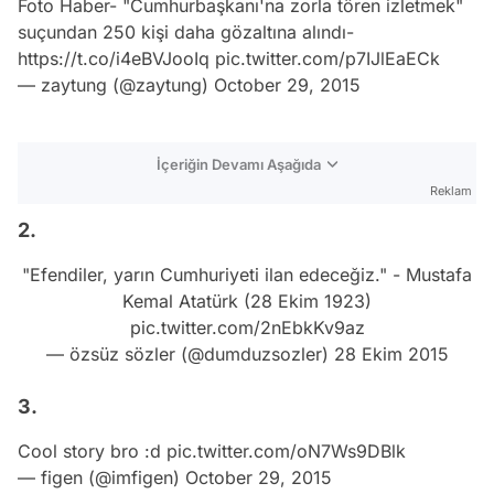
Foto Haber- "Cumhurbaşkanı'na zorla tören izletmek"
suçundan 250 kişi daha gözaltına alındı-
https://t.co/i4eBVJooIq
pic.twitter.com/p7IJlEaECk
— zaytung (@zaytung)
October 29, 2015
İçeriğin Devamı Aşağıda
Reklam
2.
"Efendiler, yarın Cumhuriyeti ilan edeceğiz." - Mustafa
Kemal Atatürk (28 Ekim 1923)
pic.twitter.com/2nEbkKv9az
— özsüz sözler (@dumduzsozler)
28 Ekim 2015
3.
Cool story bro :d
pic.twitter.com/oN7Ws9DBlk
— figen (@imfigen)
October 29, 2015