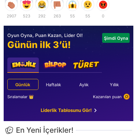
2907
523
292
263
55
55
0
Oyun Oyna, Puan Kazan, Lider Ol!
Şimdi Oyna
Günün ilk 3’ü!
Günlük
Haftalık
Aylık
Yıllık
Sıralamalar 👑
Kazanılan puan
Liderlik Tablosunu Gör!
En Yeni İçerikler!