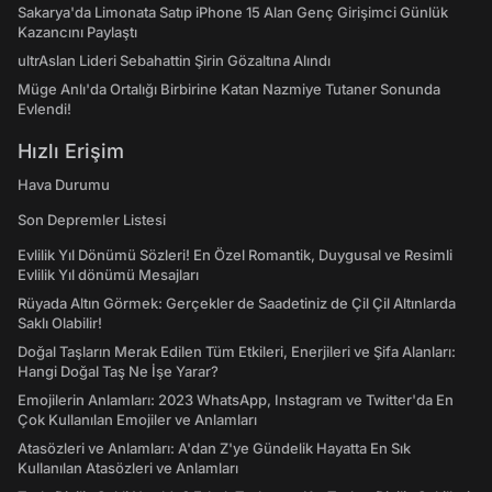
Sakarya'da Limonata Satıp iPhone 15 Alan Genç Girişimci Günlük
Kazancını Paylaştı
ultrAslan Lideri Sebahattin Şirin Gözaltına Alındı
Müge Anlı'da Ortalığı Birbirine Katan Nazmiye Tutaner Sonunda
Evlendi!
Hızlı Erişim
Hava Durumu
Son Depremler Listesi
Evlilik Yıl Dönümü Sözleri! En Özel Romantik, Duygusal ve Resimli
Evlilik Yıl dönümü Mesajları
Rüyada Altın Görmek: Gerçekler de Saadetiniz de Çil Çil Altınlarda
Saklı Olabilir!
Doğal Taşların Merak Edilen Tüm Etkileri, Enerjileri ve Şifa Alanları:
Hangi Doğal Taş Ne İşe Yarar?
Emojilerin Anlamları: 2023 WhatsApp, Instagram ve Twitter'da En
Çok Kullanılan Emojiler ve Anlamları
Atasözleri ve Anlamları: A'dan Z'ye Gündelik Hayatta En Sık
Kullanılan Atasözleri ve Anlamları