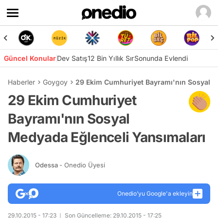
Güncel Konular
Dev Satış
12 Bin Yıllık Sır
Sonunda Evlendi
Haberler
Goygoy
29 Ekim Cumhuriyet Bayramı'nın Sosyal M
29 Ekim Cumhuriyet
Bayramı'nın Sosyal
Medyada Eğlenceli Yansımaları
Odessa
- Onedio Üyesi
Onedio’yu Google'a ekleyin
29.10.2015 - 17:23
Son Güncelleme: 29.10.2015 - 17:25