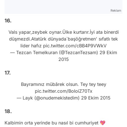
Reklam
16.
Vals yapar,zeybek oynar.Ülke kurtarır.İyi ata binerdi
düşmezdi.Atatürk dünyada`başöğretmen' sıfatlı tek
lider hafız
pic.twitter.com/cBB4P9VWkV
— Tezcan Temelkuran (@TezcanTezsam)
29 Ekim
2015
17.
Bayramınız mübârek olsun. Tey tey teey
pic.twitter.com/BoIoiZ70Tx
— Layk (@onudemekistedim)
29 Ekim 2015
18.
Kalbimin orta yerinde bu nasıl bi cumhuriyet 💖