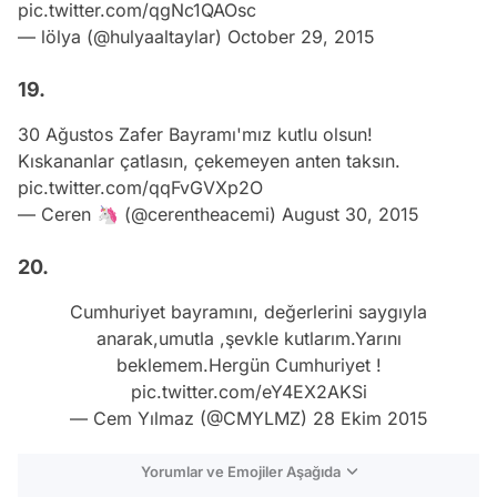
pic.twitter.com/qgNc1QAOsc
— lölya (@hulyaaltaylar)
October 29, 2015
19.
30 Ağustos Zafer Bayramı'mız kutlu olsun!
Kıskananlar çatlasın, çekemeyen anten taksın.
pic.twitter.com/qqFvGVXp2O
— Ceren 🦄 (@cerentheacemi)
August 30, 2015
20.
Cumhuriyet bayramını, değerlerini saygıyla
anarak,umutla ,şevkle kutlarım.Yarını
beklemem.Hergün Cumhuriyet !
pic.twitter.com/eY4EX2AKSi
— Cem Yılmaz (@CMYLMZ)
28 Ekim 2015
Yorumlar ve Emojiler Aşağıda