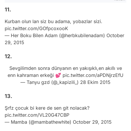
11.
Kurban olun lan siz bu adama, yobazlar sizi.
pic.twitter.com/GOfpcoxooK
— Her Boku Bilen Adam (@herbkubilenadam)
October
29, 2015
12.
Sevgilimden sonra dünyanın en yakışıklı,en akıllı ve
enn kahraman erkeği 💕
pic.twitter.com/aPDNjrzEfU
— Tanyu gzd (@_kapizili_)
28 Ekim 2015
13.
Şrfz çocuk bi kere de sen git nolacak?
pic.twitter.com/VL20G47CBP
— Mamba (@mambathewhite)
October 29, 2015