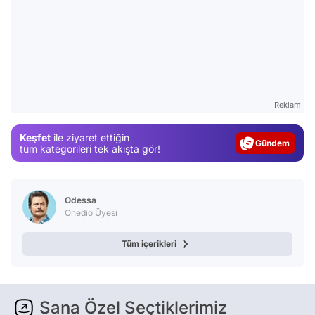
Video
Reklam
Test
Keşfet
ile ziyaret ettiğin
Gündem
tüm kategorileri tek akışta gör!
Magazin
Video
Odessa
Test
Onedio Üyesi
Tüm içerikleri
Sana Özel Seçtiklerimiz