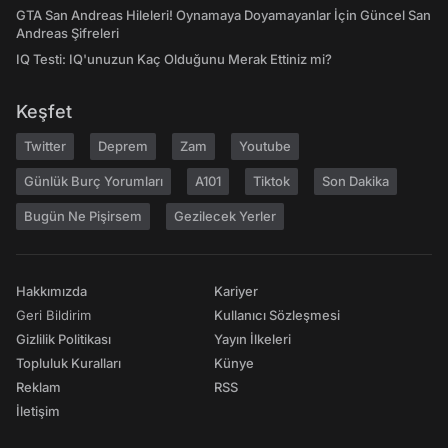
GTA San Andreas Hileleri! Oynamaya Doyamayanlar İçin Güncel San
Andreas Şifreleri
IQ Testi: IQ'unuzun Kaç Olduğunu Merak Ettiniz mi?
Keşfet
Twitter
Deprem
Zam
Youtube
Günlük Burç Yorumları
A101
Tiktok
Son Dakika
Bugün Ne Pişirsem
Gezilecek Yerler
Hakkımızda
Kariyer
Geri Bildirim
Kullanıcı Sözleşmesi
Gizlilik Politikası
Yayın İlkeleri
Topluluk Kuralları
Künye
Reklam
RSS
İletişim