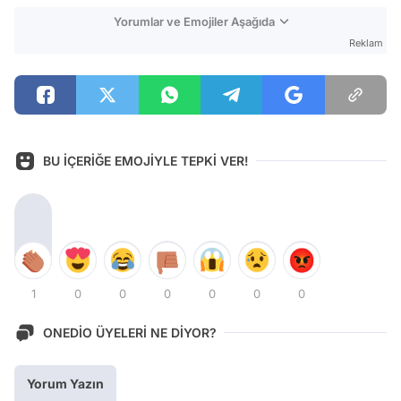
Yorumlar ve Emojiler Aşağıda
Reklam
BU İÇERİĞE EMOJİYLE TEPKİ VER!
1
0
0
0
0
0
0
ONEDİO ÜYELERİ NE DİYOR?
Yorum Yazın