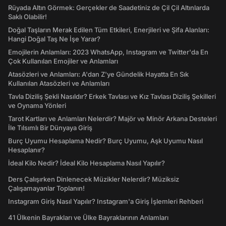
Rüyada Altın Görmek: Gerçekler de Saadetiniz de Çil Çil Altınlarda
Saklı Olabilir!
Doğal Taşların Merak Edilen Tüm Etkileri, Enerjileri ve Şifa Alanları:
Hangi Doğal Taş Ne İşe Yarar?
Emojilerin Anlamları: 2023 WhatsApp, Instagram ve Twitter'da En
Çok Kullanılan Emojiler ve Anlamları
Atasözleri ve Anlamları: A'dan Z'ye Gündelik Hayatta En Sık
Kullanılan Atasözleri ve Anlamları
Tavla Diziliş Şekli Nasıldır? Erkek Tavlası ve Kız Tavlası Diziliş Şekilleri
ve Oynama Yönleri
Tarot Kartları ve Anlamları Nelerdir? Majör ve Minör Arkana Desteleri
İle Tılsımlı Bir Dünyaya Giriş
Burç Uyumu Hesaplama Nedir? Burç Uyumu, Aşk Uyumu Nasıl
Hesaplanır?
İdeal Kilo Nedir? İdeal Kilo Hesaplama Nasıl Yapılır?
Ders Çalışırken Dinlenecek Müzikler Nelerdir? Müziksiz
Çalışamayanlar Toplanın!
Instagram Giriş Nasıl Yapılır? Instagram'a Giriş İşlemleri Rehberi
41 Ülkenin Bayrakları ve Ülke Bayraklarının Anlamları