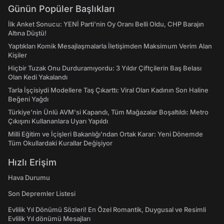
Günün Popüler Başlıkları
İlk Anket Sonucu: YENİ Parti'nin Oy Oranı Belli Oldu, CHP Barajın
Altına Düştü!
Yaptıkları Komik Mesajlaşmalarla İletişimden Maksimum Verim Alan
Kişiler
Hiçbir Tuzak Onu Durduramıyordu: 3 Yıldır Çiftçilerin Baş Belası
Olan Kedi Yakalandı
Tarla İşçisiydi Modellere Taş Çıkarttı: Viral Olan Kadının Son Haline
Beğeni Yağdı
Türkiye'nin Ünlü AVM'si Kapandı, Tüm Mağazalar Boşaltıldı: Metro
Çıkışını Kullananlara Uyarı Yapıldı
Milli Eğitim ve İçişleri Bakanlığı’ndan Ortak Karar: Yeni Dönemde
Tüm Okullardaki Kurallar Değişiyor
Hızlı Erişim
Hava Durumu
Son Depremler Listesi
Evlilik Yıl Dönümü Sözleri! En Özel Romantik, Duygusal ve Resimli
Evlilik Yıl dönümü Mesajları