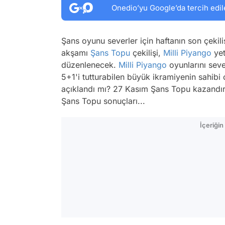
Onedio’yu Google’da tercih edil
Şans oyunu severler için haftanın son çeki
akşamı
Şans Topu
çekilişi,
Milli Piyango
yet
düzenlenecek.
Milli Piyango
oyunlarını seve
5+1'i tutturabilen büyük ikramiyenin sahib
açıklandı mı? 27 Kasım Şans Topu kazandır
Şans Topu sonuçları...
İçeriği