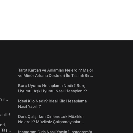
Tarot Kartları ve Anlamları Nelerdir? Majör
ve Minör Arkana Desteleri İle Tılsımlı Bir
Dünyaya Giriş
Burç Uyumu Hesaplama Nedir? Burç
Uyumu, Aşk Uyumu Nasıl Hesaplanır?
Yıl
İdeal Kilo Nedir? İdeal Kilo Hesaplama
Nasıl Yapılır?
abilir!
Ders Çalışırken Dinlenecek Müzikler
Nelerdir? Müziksiz Çalışamayanlar
eri,
Toplanın!
l Taş
Instagram Giriş Nasıl Yapılır? Instagram'a