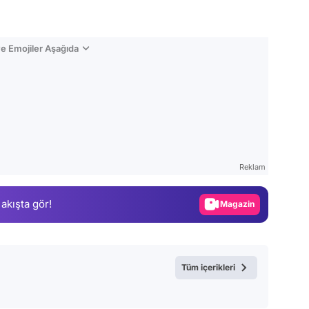
e Emojiler Aşağıda
Video
Test
Reklam
Gündem
 akışta gör!
Magazin
Video
Test
Tüm içerikleri