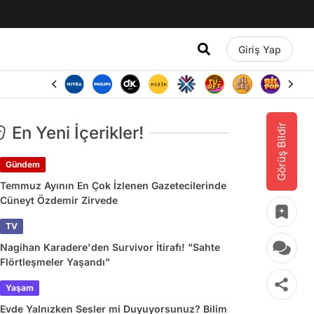
Giriş Yap
Görüş Bildir
En Yeni İçerikler!
Gündem
Temmuz Ayının En Çok İzlenen Gazetecilerinde
Cüneyt Özdemir Zirvede
TV
Nagihan Karadere'den Survivor İtirafı! "Sahte
Flörtleşmeler Yaşandı"
Yaşam
Evde Yalnızken Sesler mi Duyuyorsunuz? Bilim