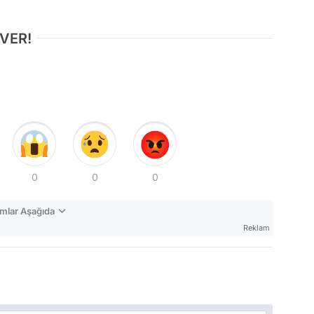
 VER!
0
0
0
mlar Aşağıda
Reklam