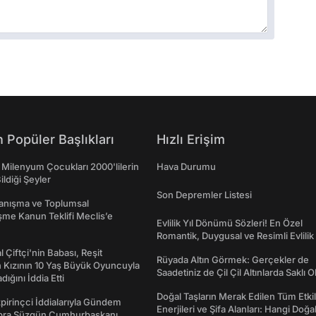
 Popüler Başlıkları
Hızlı Erişim
 Milenyum Çocukları 2000'lilerin
Hava Durumu
ildiği Şeyler
Son Depremler Listesi
yanışma ve Toplumsal
me Kanun Teklifi Meclis’e
Evlilik Yıl Dönümü Sözleri! En Özel
Romantik, Duygusal ve Resimli Evlilik 
dönümü Mesajları
l Çiftçi'nin Babası, Reşit
Rüyada Altın Görmek: Gerçekler de
 Kızının 10 Yaş Büyük Oyuncuyla
Saadetiniz de Çil Çil Altınlarda Saklı Ol
ığını İddia Etti
Doğal Taşların Merak Edilen Tüm Etkil
irinçci İddialarıyla Gündem
Enerjileri ve Şifa Alanları: Hangi Doğa
bra Süzgün Cumhurbaşkanı