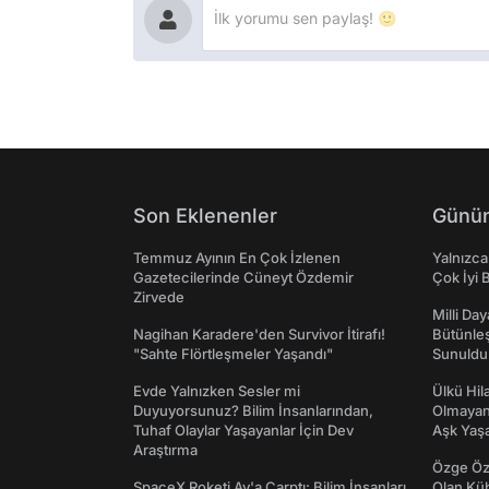
Son Eklenenler
Günün
Temmuz Ayının En Çok İzlenen
Yalnızca
Gazetecilerinde Cüneyt Özdemir
Çok İyi B
Zirvede
Milli Da
Nagihan Karadere'den Survivor İtirafı!
Bütünleş
"Sahte Flörtleşmeler Yaşandı"
Sunuldu
Evde Yalnızken Sesler mi
Ülkü Hila
Duyuyorsunuz? Bilim İnsanlarından,
Olmayan
Tuhaf Olaylar Yaşayanlar İçin Dev
Aşk Yaşad
Araştırma
Özge Özp
SpaceX Roketi Ay'a Çarptı: Bilim İnsanları
Olan Kü