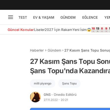
TEST
EV & YAŞAM
GÜNDEM
EĞLENCE
YE
Güncel Konular
Liseler
2027 İçin Rakam
Yeni İsim😱
Haberler
Gündem
27 Kasım Şans Topu Sonuçl
Numaralar ve Tüm Detayla
27 Kasım Şans Topu Sonu
Şans Topu'nda Kazandır
milli piyango
Şans Topu
GNS
- Onedio Editörü
27.11.2022 - 20:21