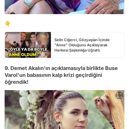
👇
Selin Ciğerci, Gözyaşları İçinde
"Anne" Olduğunu Açıklayarak
Herkesi Şaşkınlığa Uğrattı
9. Demet Akalın'ın açıklamasıyla birlikte Buse
Varol'un babasının kalp krizi geçirdiğini
öğrendik!