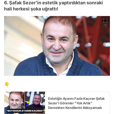
6. Şafak Sezer'in estetik yaptırdıktan sonraki
hali herkesi şoka uğrattı!
👇
Estetiğin Ayarını Fazla Kaçıran Şafak
Sezer'i Görenler "Yok Artık"
Demekten Kendilerini Alıkoyamadı