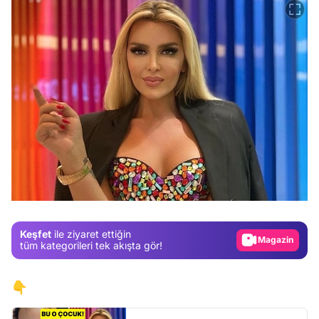
Video
Test
Gündem
Magazin
Keşfet
ile ziyaret ettiğin
Video
tüm kategorileri tek akışta gör!
Test
👇