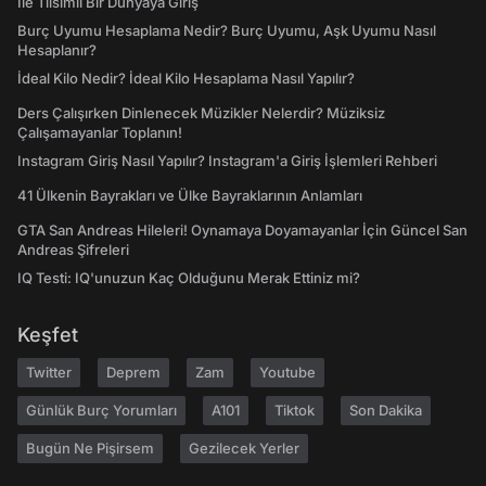
İle Tılsımlı Bir Dünyaya Giriş
Burç Uyumu Hesaplama Nedir? Burç Uyumu, Aşk Uyumu Nasıl
Hesaplanır?
İdeal Kilo Nedir? İdeal Kilo Hesaplama Nasıl Yapılır?
Ders Çalışırken Dinlenecek Müzikler Nelerdir? Müziksiz
Çalışamayanlar Toplanın!
Instagram Giriş Nasıl Yapılır? Instagram'a Giriş İşlemleri Rehberi
41 Ülkenin Bayrakları ve Ülke Bayraklarının Anlamları
GTA San Andreas Hileleri! Oynamaya Doyamayanlar İçin Güncel San
Andreas Şifreleri
IQ Testi: IQ'unuzun Kaç Olduğunu Merak Ettiniz mi?
Keşfet
Twitter
Deprem
Zam
Youtube
Günlük Burç Yorumları
A101
Tiktok
Son Dakika
Bugün Ne Pişirsem
Gezilecek Yerler