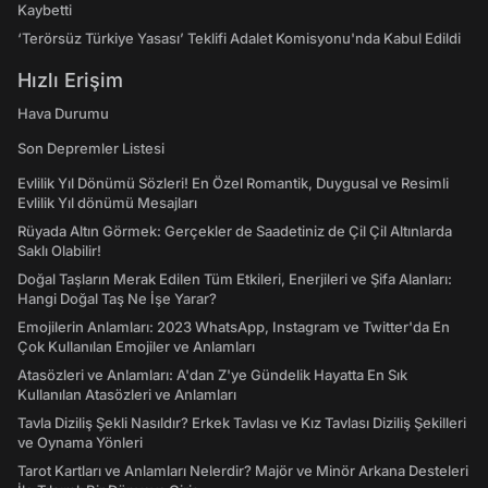
Kaybetti
‘Terörsüz Türkiye Yasası’ Teklifi Adalet Komisyonu'nda Kabul Edildi
Hızlı Erişim
Hava Durumu
Son Depremler Listesi
Evlilik Yıl Dönümü Sözleri! En Özel Romantik, Duygusal ve Resimli
Evlilik Yıl dönümü Mesajları
Rüyada Altın Görmek: Gerçekler de Saadetiniz de Çil Çil Altınlarda
Saklı Olabilir!
Doğal Taşların Merak Edilen Tüm Etkileri, Enerjileri ve Şifa Alanları:
Hangi Doğal Taş Ne İşe Yarar?
Emojilerin Anlamları: 2023 WhatsApp, Instagram ve Twitter'da En
Çok Kullanılan Emojiler ve Anlamları
Atasözleri ve Anlamları: A'dan Z'ye Gündelik Hayatta En Sık
Kullanılan Atasözleri ve Anlamları
Tavla Diziliş Şekli Nasıldır? Erkek Tavlası ve Kız Tavlası Diziliş Şekilleri
ve Oynama Yönleri
Tarot Kartları ve Anlamları Nelerdir? Majör ve Minör Arkana Desteleri