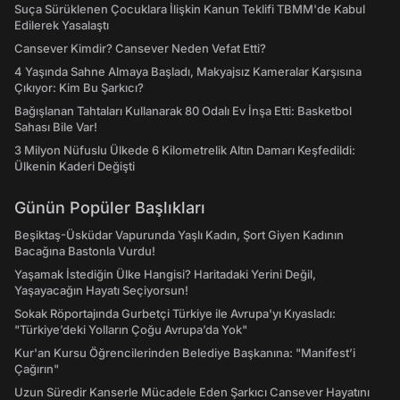
Suça Sürüklenen Çocuklara İlişkin Kanun Teklifi TBMM'de Kabul
Edilerek Yasalaştı
Cansever Kimdir? Cansever Neden Vefat Etti?
4 Yaşında Sahne Almaya Başladı, Makyajsız Kameralar Karşısına
Çıkıyor: Kim Bu Şarkıcı?
Bağışlanan Tahtaları Kullanarak 80 Odalı Ev İnşa Etti: Basketbol
Sahası Bile Var!
3 Milyon Nüfuslu Ülkede 6 Kilometrelik Altın Damarı Keşfedildi:
Ülkenin Kaderi Değişti
Günün Popüler Başlıkları
Beşiktaş-Üsküdar Vapurunda Yaşlı Kadın, Şort Giyen Kadının
Bacağına Bastonla Vurdu!
Yaşamak İstediğin Ülke Hangisi? Haritadaki Yerini Değil,
Yaşayacağın Hayatı Seçiyorsun!
Sokak Röportajında Gurbetçi Türkiye ile Avrupa'yı Kıyasladı:
"Türkiye’deki Yolların Çoğu Avrupa’da Yok"
Kur'an Kursu Öğrencilerinden Belediye Başkanına: "Manifest’i
Çağırın"
Uzun Süredir Kanserle Mücadele Eden Şarkıcı Cansever Hayatını