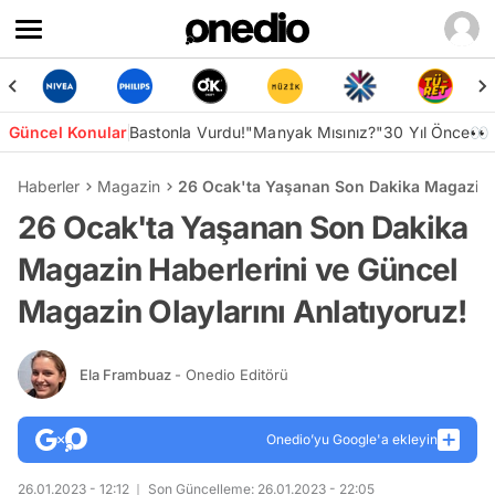
Güncel Konular
Bastonla Vurdu!
"Manyak Mısınız?"
30 Yıl Önce👀
Haberler
Magazin
26 Ocak'ta Yaşanan Son Dakika Magazin H
26 Ocak'ta Yaşanan Son Dakika
Magazin Haberlerini ve Güncel
Magazin Olaylarını Anlatıyoruz!
Ela Frambuaz
- Onedio Editörü
Onedio’yu Google'a ekleyin
26.01.2023 - 12:12
Son Güncelleme: 26.01.2023 - 22:05