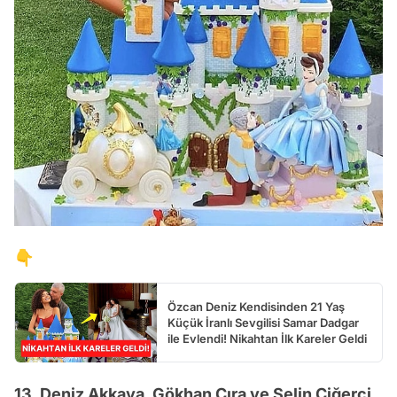
👇
Özcan Deniz Kendisinden 21 Yaş
Küçük İranlı Sevgilisi Samar Dadgar
ile Evlendi! Nikahtan İlk Kareler Geldi
13. Deniz Akkaya, Gökhan Çıra ve Selin Ciğerci