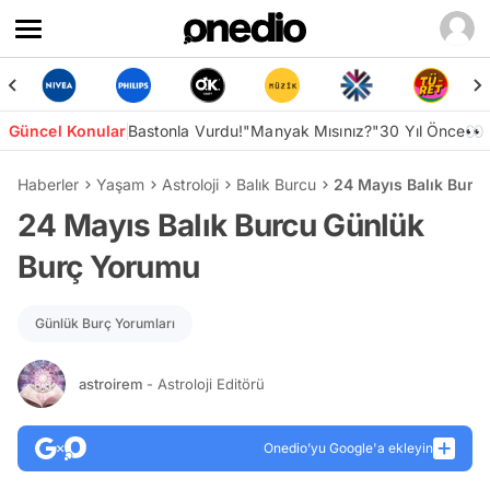
Güncel Konular
Bastonla Vurdu!
"Manyak Mısınız?"
30 Yıl Önce👀
Haberler
Yaşam
Astroloji
Balık Burcu
24 Mayıs Balık Burc
24 Mayıs Balık Burcu Günlük
Burç Yorumu
Günlük Burç Yorumları
astroirem
- Astroloji Editörü
Onedio’yu Google'a ekleyin