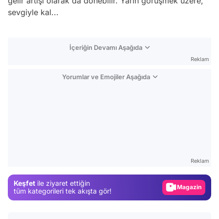
gelir artışı olarak da dönebilir. Yarın görüşmek üzere,
sevgiyle kal...
İçeriğin Devamı Aşağıda
Reklam
Yorumlar ve Emojiler Aşağıda
Video
Test
Reklam
Gündem
Keşfet
ile ziyaret ettiğin
Magazin
tüm kategorileri tek akışta gör!
Video