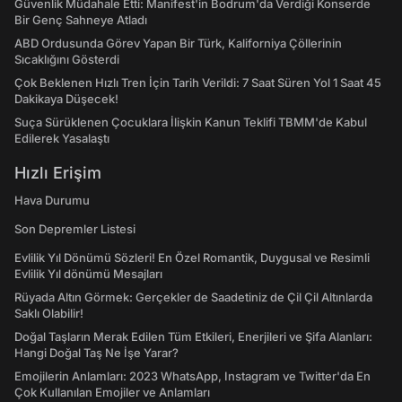
Güvenlik Müdahale Etti: Manifest'in Bodrum'da Verdiği Konserde
Bir Genç Sahneye Atladı
ABD Ordusunda Görev Yapan Bir Türk, Kaliforniya Çöllerinin
Sıcaklığını Gösterdi
Çok Beklenen Hızlı Tren İçin Tarih Verildi: 7 Saat Süren Yol 1 Saat 45
Dakikaya Düşecek!
Suça Sürüklenen Çocuklara İlişkin Kanun Teklifi TBMM'de Kabul
Edilerek Yasalaştı
Hızlı Erişim
Hava Durumu
Son Depremler Listesi
Evlilik Yıl Dönümü Sözleri! En Özel Romantik, Duygusal ve Resimli
Evlilik Yıl dönümü Mesajları
Rüyada Altın Görmek: Gerçekler de Saadetiniz de Çil Çil Altınlarda
Saklı Olabilir!
Doğal Taşların Merak Edilen Tüm Etkileri, Enerjileri ve Şifa Alanları:
Hangi Doğal Taş Ne İşe Yarar?
Emojilerin Anlamları: 2023 WhatsApp, Instagram ve Twitter'da En
Çok Kullanılan Emojiler ve Anlamları