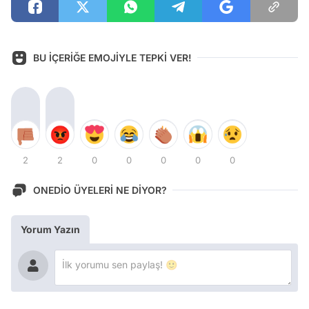
BU İÇERİĞE EMOJİYLE TEPKİ VER!
2
2
0
0
0
0
0
ONEDİO ÜYELERİ NE DİYOR?
Yorum Yazın