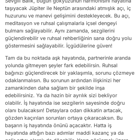
Sevgili Balık, bugün gökyüzünün harmonisini hayatına
taşıyacak Jüpiter ile Neptün arasındaki atmışlık açı, iç
huzurunu ve manevi gelişimini destekleyecek. Bu açı,
meditasyon ve ruhsal çalışmalarla içsel dengeyi
bulmanı sağlayabilir. Aynı zamanda, sezgilerini
güçlendirebilir ve ruhsal rehberliğinin sana doğru yolu
göstermesini sağlayabilir. İçgüdülerine güven!
Tam da bu noktada aşk hayatında, partnerinle aranda
yolunda gitmeyen şeyler fark edebilirsin. Ruhsal
bağınızı güçlendirecek bir yaklaşımla, sorunu çözmeye
odaklanmalısın. Bu sorunun ardından ilişkinizi her
zamankinden daha sağlam bir şekilde inşa
edebilirsiniz. Ya da hazin bir ayrılık sizi bekliyor
olabilir. İş hayatında ise sezgilerin sayesinde doğru
olanı bulacaksın! Detaylara odan dikkatin artacak,
gözden kaçırılan sorunları ortaya çıkaracaksın. Bu
başarın iş hayatında önünü açacaktır. Hatta iş
hayatında attığın bazı adımlar maddi kazanç ya da