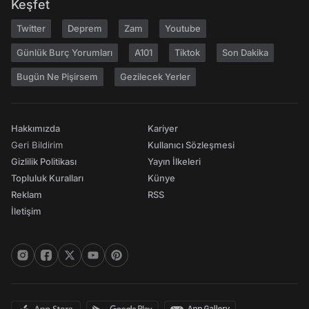
Keşfet
Twitter
Deprem
Zam
Youtube
Günlük Burç Yorumları
A101
Tiktok
Son Dakika
Bugün Ne Pişirsem
Gezilecek Yerler
Hakkımızda
Kariyer
Geri Bildirim
Kullanıcı Sözleşmesi
Gizlilik Politikası
Yayın İlkeleri
Topluluk Kuralları
Künye
Reklam
RSS
İletişim