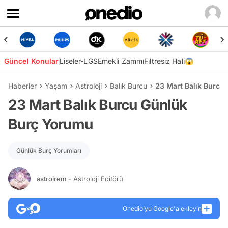
Güncel Konular
Liseler-LGS
Emekli Zammı
Filtresiz Hali😱
Haberler
Yaşam
Astroloji
Balık Burcu
23 Mart Balık Burcu
23 Mart Balık Burcu Günlük
Burç Yorumu
Günlük Burç Yorumları
astroirem
- Astroloji Editörü
Onedio’yu Google'a ekleyin