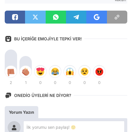
BU İÇERİĞE EMOJİYLE TEPKİ VER!
2
1
0
0
0
0
0
ONEDİO ÜYELERİ NE DİYOR?
Yorum Yazın