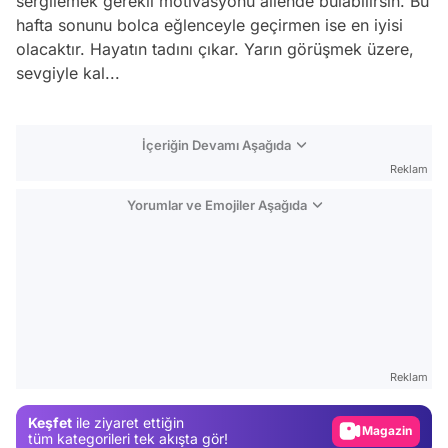
sergilemek gerekli motivasyonu ailende bulabilirsin. Bu
hafta sonunu bolca eğlenceyle geçirmen ise en iyisi
olacaktır. Hayatın tadını çıkar. Yarın görüşmek üzere,
sevgiyle kal...
İçeriğin Devamı Aşağıda
Reklam
Yorumlar ve Emojiler Aşağıda
Video
Test
Reklam
Gündem
Keşfet
ile ziyaret ettiğin
Magazin
tüm kategorileri tek akışta gör!