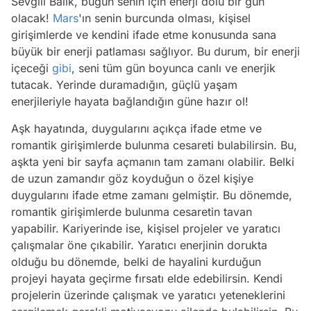
Sevgili Balık, bugün senin için enerji dolu bir gün
olacak!
Mars
'ın senin burcunda olması, kişisel
girişimlerde ve kendini ifade etme konusunda sana
büyük bir enerji patlaması sağlıyor. Bu durum, bir enerji
içeceği
gibi
, seni tüm gün boyunca canlı ve enerjik
tutacak. Yerinde duramadığın, güçlü yaşam
enerjileriyle hayata bağlandığın güne hazır ol!
Aşk hayatında, duygularını açıkça ifade etme ve
romantik girişimlerde bulunma cesareti bulabilirsin. Bu,
aşkta yeni bir sayfa açmanın tam zamanı olabilir. Belki
de uzun zamandır göz koyduğun o özel kişiye
duygularını ifade etme zamanı gelmiştir. Bu dönemde,
romantik girişimlerde bulunma cesaretin tavan
yapabilir. Kariyerinde ise, kişisel projeler ve yaratıcı
çalışmalar öne çıkabilir. Yaratıcı enerjinin dorukta
olduğu bu dönemde, belki de hayalini kurduğun
projeyi hayata geçirme fırsatı elde edebilirsin. Kendi
projelerin üzerinde çalışmak ve yaratıcı yeteneklerini