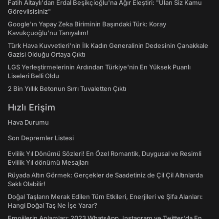
Fatih Altaylı'dan Erdal Beşikçioğlu'na Ağır Eleştiri: "Ulan Siz Kamu
Görevlisisiniz"
Google'ın Yapay Zeka Biriminin Başındaki Türk: Koray
Kavukçuoğlu'nu Tanıyalım!
Türk Hava Kuvvetleri'nin İlk Kadın Generalinin Dedesinin Çanakkale
Gazisi Olduğu Ortaya Çıktı
LGS Yerleştirmelerinin Ardından Türkiye'nin En Yüksek Puanlı
Liseleri Belli Oldu
2 Bin Yıllık Betonun Sırrı Tuvaletten Çıktı
Hızlı Erişim
Hava Durumu
Son Depremler Listesi
Evlilik Yıl Dönümü Sözleri! En Özel Romantik, Duygusal ve Resimli
Evlilik Yıl dönümü Mesajları
Rüyada Altın Görmek: Gerçekler de Saadetiniz de Çil Çil Altınlarda
Saklı Olabilir!
Doğal Taşların Merak Edilen Tüm Etkileri, Enerjileri ve Şifa Alanları:
Hangi Doğal Taş Ne İşe Yarar?
Emojilerin Anlamları: 2023 WhatsApp, Instagram ve Twitter'da En