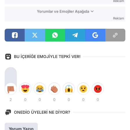
Reklam
Yorumlar ve Emojiler Aşağıda
Reklam
BU İÇERİĞE EMOJİYLE TEPKİ VER!
2
0
0
0
0
0
0
ONEDİO ÜYELERİ NE DİYOR?
Yorum Yazın