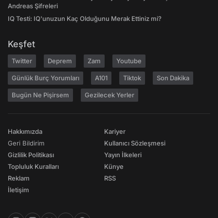
Andreas Şifreleri
IQ Testi: IQ'unuzun Kaç Olduğunu Merak Ettiniz mi?
Keşfet
Twitter
Deprem
Zam
Youtube
Günlük Burç Yorumları
A101
Tiktok
Son Dakika
Bugün Ne Pişirsem
Gezilecek Yerler
Hakkımızda
Kariyer
Geri Bildirim
Kullanıcı Sözleşmesi
Gizlilik Politikası
Yayın İlkeleri
Topluluk Kuralları
Künye
Reklam
RSS
İletişim