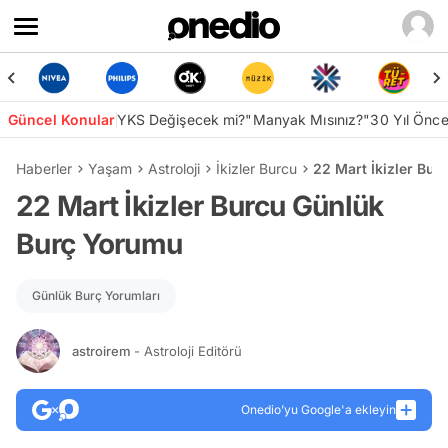
Güncel Konular
YKS Değişecek mi?
"Manyak Mısınız?"
30 Yıl Önc
Haberler
Yaşam
Astroloji
İkizler Burcu
22 Mart İkizler Bu
22 Mart İkizler Burcu Günlük
Burç Yorumu
Günlük Burç Yorumları
astroirem
- Astroloji Editörü
Onedio’yu Google'a ekleyin