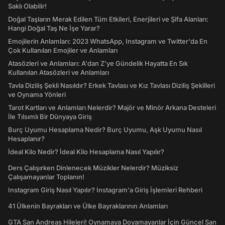
Saklı Olabilir!
Doğal Taşların Merak Edilen Tüm Etkileri, Enerjileri ve Şifa Alanları:
Hangi Doğal Taş Ne İşe Yarar?
Emojilerin Anlamları: 2023 WhatsApp, Instagram ve Twitter'da En
Çok Kullanılan Emojiler ve Anlamları
Atasözleri ve Anlamları: A'dan Z'ye Gündelik Hayatta En Sık
Kullanılan Atasözleri ve Anlamları
Tavla Diziliş Şekli Nasıldır? Erkek Tavlası ve Kız Tavlası Diziliş Şekilleri
ve Oynama Yönleri
Tarot Kartları ve Anlamları Nelerdir? Majör ve Minör Arkana Desteleri
İle Tılsımlı Bir Dünyaya Giriş
Burç Uyumu Hesaplama Nedir? Burç Uyumu, Aşk Uyumu Nasıl
Hesaplanır?
İdeal Kilo Nedir? İdeal Kilo Hesaplama Nasıl Yapılır?
Ders Çalışırken Dinlenecek Müzikler Nelerdir? Müziksiz
Çalışamayanlar Toplanın!
Instagram Giriş Nasıl Yapılır? Instagram'a Giriş İşlemleri Rehberi
41 Ülkenin Bayrakları ve Ülke Bayraklarının Anlamları
GTA San Andreas Hileleri! Oynamaya Doyamayanlar İçin Güncel San