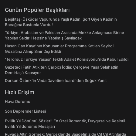
Günün Popüler Başlıkları
Beşiktaş-Üsküdar Vapurunda Yaşlı Kadın, Şort Giyen Kadının
Bacağına Bastonla Vurdu!
Türkiye, Arabistan ve Pakistan Arasında Mekke Anlaşması: Birine
Yapılan Saldırı Hepsine Yapılmış Sayılacak
Hasan Can Kaya’nın Konuşanlar Programına Katılan Seyirci
Gözaltına Alınıp Sınır Dışı Edildi
‘Terörsüz Türkiye Yasası’ Teklifi Adalet Komisyonu'nda Kabul Edildi
Gazeteci Fatih Atik'ten Çarpıcı İddia: Çerçeve Yasa Selahattin
Demirtaş'ı Kapsıyor
Dursun Özbek'in Veda Davetine Icardi'den Soğuk Yanıt
Hızlı Erişim
Hava Durumu
Son Depremler Listesi
Evlilik Yıl Dönümü Sözleri! En Özel Romantik, Duygusal ve Resimli
Evlilik Yıl dönümü Mesajları
Rüyada Altın Görmek: Gerçekler de Saadetiniz de Çil Çil Altınlarda