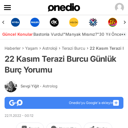
Güncel Konular
Bastonla Vurdu!
"Manyak Mısınız?"
30 Yıl Önce👀
Haberler
Yaşam
Astroloji
Terazi Burcu
22 Kasım Terazi B
22 Kasım Terazi Burcu Günlük
Burç Yorumu
Sevgi Yiğit
- Astrolog
Onedio’yu Google'a ekleyin
22.11.2022 - 00:12