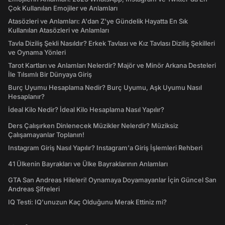
Çok Kullanılan Emojiler ve Anlamları
Atasözleri ve Anlamları: A'dan Z'ye Gündelik Hayatta En Sık
Kullanılan Atasözleri ve Anlamları
Tavla Diziliş Şekli Nasıldır? Erkek Tavlası ve Kız Tavlası Diziliş Şekilleri
ve Oynama Yönleri
Tarot Kartları ve Anlamları Nelerdir? Majör ve Minör Arkana Desteleri
İle Tılsımlı Bir Dünyaya Giriş
Burç Uyumu Hesaplama Nedir? Burç Uyumu, Aşk Uyumu Nasıl
Hesaplanır?
İdeal Kilo Nedir? İdeal Kilo Hesaplama Nasıl Yapılır?
Ders Çalışırken Dinlenecek Müzikler Nelerdir? Müziksiz
Çalışamayanlar Toplanın!
Instagram Giriş Nasıl Yapılır? Instagram'a Giriş İşlemleri Rehberi
41 Ülkenin Bayrakları ve Ülke Bayraklarının Anlamları
GTA San Andreas Hileleri! Oynamaya Doyamayanlar İçin Güncel San
Andreas Şifreleri
IQ Testi: IQ'unuzun Kaç Olduğunu Merak Ettiniz mi?