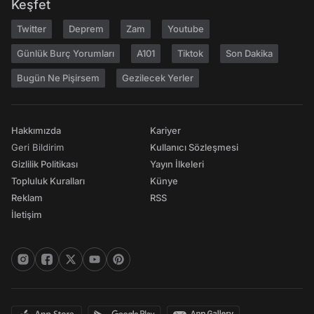
Keşfet
Twitter
Deprem
Zam
Youtube
Günlük Burç Yorumları
A101
Tiktok
Son Dakika
Bugün Ne Pişirsem
Gezilecek Yerler
Hakkımızda
Kariyer
Geri Bildirim
Kullanıcı Sözleşmesi
Gizlilik Politikası
Yayın İlkeleri
Topluluk Kuralları
Künye
Reklam
RSS
İletişim