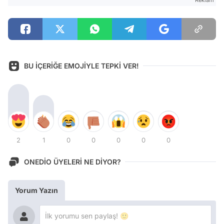
BU İÇERİĞE EMOJİYLE TEPKİ VER!
2
1
0
0
0
0
0
ONEDİO ÜYELERİ NE DİYOR?
Yorum Yazın