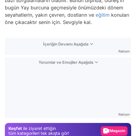
bazı sorgulamaların olabilir. Bunun dışında, Güneş’in
bugün Yay burcuna geçmesiyle önümüzdeki dönem
seyahatlerin, yakın çevren, dostların ve
eğitim
konuları
öne çıkacaktır senin için. Sevgiyle kal.
İçeriğin Devamı Aşağıda
Reklam
Yorumlar ve Emojiler Aşağıda
Video
Test
Reklam
Gündem
Keşfet
ile ziyaret ettiğin
Magazin
tüm kategorileri tek akışta gör!