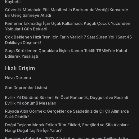
Kaybetti
Güvenlik Müdahale Etti: Manifest'in Bodrum'da Verdiği Konserde
Bir Genç Sahneye Atladı
Kemerini Takmadığı İçin Uçak Kalkamadı: Küçük Çocuk Yüzünden
Yolcular 1 Gün Bekledi
Çok Beklenen Hızlı Tren İçin Tarih Verildi: 7 Saat Süren Yol 1 Saat 45
Dakikaya Düşecek!
Suça Sürüklenen Çocuklara İlişkin Kanun Teklifi TBMM'de Kabul
Edilerek Yasalaştı
Hızlı Erişim
Hava Durumu
Son Depremler Listesi
Evlilik Yıl Dönümü Sözleri! En Özel Romantik, Duygusal ve Resimli
Evlilik Yıl dönümü Mesajları
Rüyada Altın Görmek: Gerçekler de Saadetiniz de Çil Çil Altınlarda
Saklı Olabilir!
Doğal Taşların Merak Edilen Tüm Etkileri, Enerjileri ve Şifa Alanları:
Hangi Doğal Taş Ne İşe Yarar?
Emojilerin Anlamları: 2023 WhatsApp, Instagram ve Twitter'da En