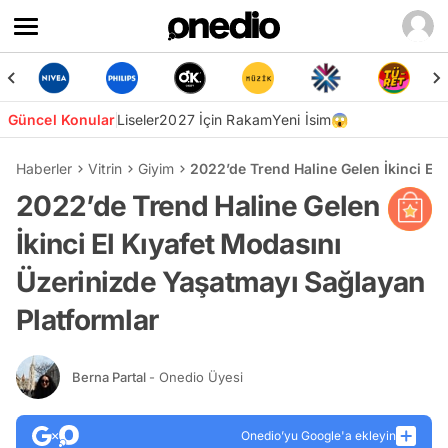
Güncel Konular
Liseler
2027 İçin Rakam
Yeni İsim😱
Haberler
Vitrin
Giyim
2022’de Trend Haline Gelen İkinci El
2022’de Trend Haline Gelen
İkinci El Kıyafet Modasını
Üzerinizde Yaşatmayı Sağlayan
Platformlar
Berna Partal
- Onedio Üyesi
Onedio’yu Google'a ekleyin