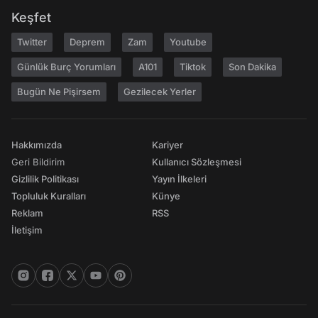
Keşfet
Twitter
Deprem
Zam
Youtube
Günlük Burç Yorumları
A101
Tiktok
Son Dakika
Bugün Ne Pişirsem
Gezilecek Yerler
Hakkımızda
Kariyer
Geri Bildirim
Kullanıcı Sözleşmesi
Gizlilik Politikası
Yayın İlkeleri
Topluluk Kuralları
Künye
Reklam
RSS
İletişim