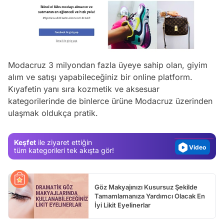
Modacruz 3 milyondan fazla üyeye sahip olan, giyim
alım ve satışı yapabileceğiniz bir online platform.
Video
Kıyafetin yanı sıra kozmetik ve aksesuar
Test
kategorilerinde de binlerce ürüne Modacruz üzerinden
ulaşmak oldukça pratik.
Gündem
Magazin
Keşfet
ile ziyaret ettiğin
Video
tüm kategorileri tek akışta gör!
Test
Göz Makyajınızı Kusursuz Şekilde
Tamamlamanıza Yardımcı Olacak En
İyi Likit Eyelinerlar