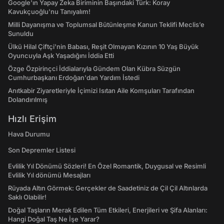
Google'ın Yapay Zeka Biriminin Başındaki Türk: Koray
Kavukçuoğlu'nu Tanıyalım!
Milli Dayanışma ve Toplumsal Bütünleşme Kanun Teklifi Meclis’e
Sunuldu
Ülkü Hilal Çiftçi'nin Babası, Reşit Olmayan Kızının 10 Yaş Büyük
Oyuncuyla Aşk Yaşadığını İddia Etti
Özge Özpirinçci İddialarıyla Gündem Olan Kübra Süzgün
Cumhurbaşkanı Erdoğan'dan Yardım İstedi
Anıtkabir Ziyaretleriyle İçimizi Isıtan Aile Komşuları Tarafından
Dolandırılmış
Hızlı Erişim
Hava Durumu
Son Depremler Listesi
Evlilik Yıl Dönümü Sözleri! En Özel Romantik, Duygusal ve Resimli
Evlilik Yıl dönümü Mesajları
Rüyada Altın Görmek: Gerçekler de Saadetiniz de Çil Çil Altınlarda
Saklı Olabilir!
Doğal Taşların Merak Edilen Tüm Etkileri, Enerjileri ve Şifa Alanları:
Hangi Doğal Taş Ne İşe Yarar?