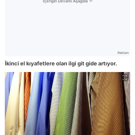
İçeriğin Devamı Aşağıda
Reklam
İkinci el kıyafetlere olan ilgi git gide artıyor.