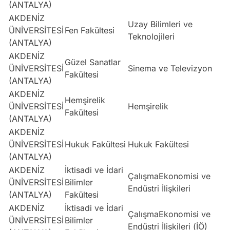
(ANTALYA)
AKDENİZ
Uzay Bilimleri ve
ÜNİVERSİTESİ
Fen Fakültesi
S
Teknolojileri
(ANTALYA)
AKDENİZ
Güzel Sanatlar
ÜNİVERSİTESİ
Sinema ve Televizyon
S
Fakültesi
(ANTALYA)
AKDENİZ
Hemşirelik
ÜNİVERSİTESİ
Hemşirelik
S
Fakültesi
(ANTALYA)
AKDENİZ
ÜNİVERSİTESİ
Hukuk Fakültesi
Hukuk Fakültesi
E
(ANTALYA)
AKDENİZ
İktisadi ve İdari
ÇalışmaEkonomisi ve
ÜNİVERSİTESİ
Bilimler
E
Endüstri İlişkileri
(ANTALYA)
Fakültesi
AKDENİZ
İktisadi ve İdari
ÇalışmaEkonomisi ve
ÜNİVERSİTESİ
Bilimler
E
Endüstri İlişkileri (İÖ)