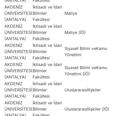
(ANTALYA)
Fakültesi
AKDENİZ
İktisadi ve İdari
ÜNİVERSİTESİ
Bilimler
Maliye
E
(ANTALYA)
Fakültesi
AKDENİZ
İktisadi ve İdari
ÜNİVERSİTESİ
Bilimler
Maliye (İÖ)
E
(ANTALYA)
Fakültesi
AKDENİZ
İktisadi ve İdari
Siyaset Bilimi veKamu
ÜNİVERSİTESİ
Bilimler
E
Yönetimi
(ANTALYA)
Fakültesi
AKDENİZ
İktisadi ve İdari
Siyaset Bilimi veKamu
ÜNİVERSİTESİ
Bilimler
E
Yönetimi (İÖ)
(ANTALYA)
Fakültesi
AKDENİZ
İktisadi ve İdari
ÜNİVERSİTESİ
Bilimler
Uluslararasıİlişkiler
E
(ANTALYA)
Fakültesi
AKDENİZ
İktisadi ve İdari
ÜNİVERSİTESİ
Bilimler
Uluslararasıİlişkiler (İÖ)
E
(ANTALYA)
Fakültesi