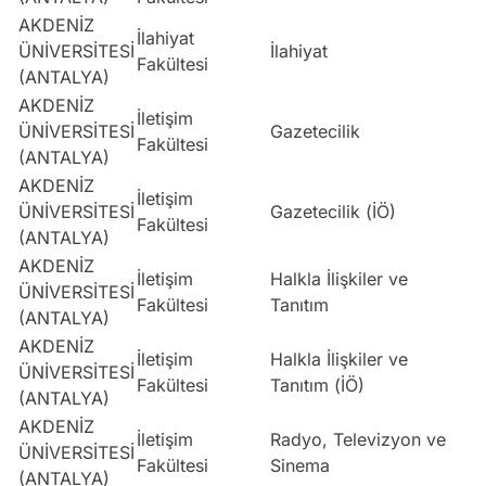
AKDENİZ
İlahiyat
ÜNİVERSİTESİ
İlahiyat
S
Fakültesi
(ANTALYA)
AKDENİZ
İletişim
ÜNİVERSİTESİ
Gazetecilik
S
Fakültesi
(ANTALYA)
AKDENİZ
İletişim
ÜNİVERSİTESİ
Gazetecilik (İÖ)
S
Fakültesi
(ANTALYA)
AKDENİZ
İletişim
Halkla İlişkiler ve
ÜNİVERSİTESİ
S
Fakültesi
Tanıtım
(ANTALYA)
AKDENİZ
İletişim
Halkla İlişkiler ve
ÜNİVERSİTESİ
S
Fakültesi
Tanıtım (İÖ)
(ANTALYA)
AKDENİZ
İletişim
Radyo, Televizyon ve
ÜNİVERSİTESİ
S
Fakültesi
Sinema
(ANTALYA)