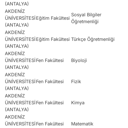
(ANTALYA)
AKDENİZ
Sosyal Bilgiler
ÜNİVERSİTESİ
Eğitim Fakültesi
S
Öğretmenliği
(ANTALYA)
AKDENİZ
ÜNİVERSİTESİ
Eğitim Fakültesi
Türkçe Öğretmenliği
S
(ANTALYA)
AKDENİZ
ÜNİVERSİTESİ
Fen Fakültesi
Biyoloji
S
(ANTALYA)
AKDENİZ
ÜNİVERSİTESİ
Fen Fakültesi
Fizik
S
(ANTALYA)
AKDENİZ
ÜNİVERSİTESİ
Fen Fakültesi
Kimya
S
(ANTALYA)
AKDENİZ
ÜNİVERSİTESİ
Fen Fakültesi
Matematik
S