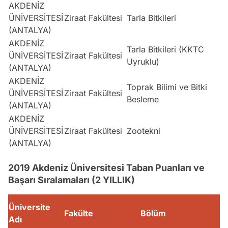
AKDENİZ
ÜNİVERSİTESİ
Ziraat Fakültesi
Tarla Bitkileri
S
(ANTALYA)
AKDENİZ
Tarla Bitkileri (KKTC
ÜNİVERSİTESİ
Ziraat Fakültesi
S
Uyruklu)
(ANTALYA)
AKDENİZ
Toprak Bilimi ve Bitki
ÜNİVERSİTESİ
Ziraat Fakültesi
S
Besleme
(ANTALYA)
AKDENİZ
ÜNİVERSİTESİ
Ziraat Fakültesi
Zootekni
S
(ANTALYA)
2019 Akdeniz Üniversitesi Taban Puanları ve
Başarı Sıralamaları (2 YILLIK)
Üniversite
Fakülte
Bölüm
Adı