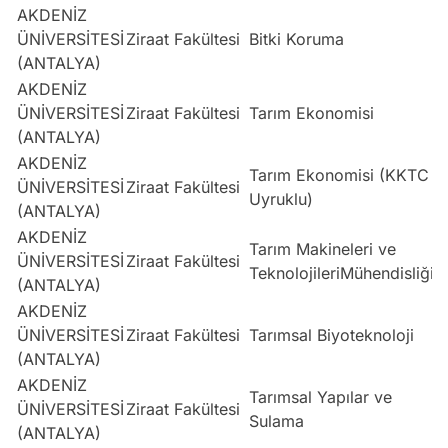
AKDENİZ
ÜNİVERSİTESİ
Ziraat Fakültesi
Bitki Koruma
S
(ANTALYA)
AKDENİZ
ÜNİVERSİTESİ
Ziraat Fakültesi
Tarım Ekonomisi
E
(ANTALYA)
AKDENİZ
Tarım Ekonomisi (KKTC
ÜNİVERSİTESİ
Ziraat Fakültesi
E
Uyruklu)
(ANTALYA)
AKDENİZ
Tarım Makineleri ve
ÜNİVERSİTESİ
Ziraat Fakültesi
S
TeknolojileriMühendisliği
(ANTALYA)
AKDENİZ
ÜNİVERSİTESİ
Ziraat Fakültesi
Tarımsal Biyoteknoloji
S
(ANTALYA)
AKDENİZ
Tarımsal Yapılar ve
ÜNİVERSİTESİ
Ziraat Fakültesi
S
Sulama
(ANTALYA)