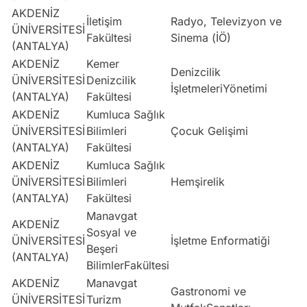
AKDENİZ
İletişim
Radyo, Televizyon ve
ÜNİVERSİTESİ
S
Fakültesi
Sinema (İÖ)
(ANTALYA)
AKDENİZ
Kemer
Denizcilik
ÜNİVERSİTESİ
Denizcilik
E
İşletmeleriYönetimi
(ANTALYA)
Fakültesi
AKDENİZ
Kumluca Sağlık
ÜNİVERSİTESİ
Bilimleri
Çocuk Gelişimi
E
(ANTALYA)
Fakültesi
AKDENİZ
Kumluca Sağlık
ÜNİVERSİTESİ
Bilimleri
Hemşirelik
S
(ANTALYA)
Fakültesi
Manavgat
AKDENİZ
Sosyal ve
ÜNİVERSİTESİ
İşletme Enformatiği
E
Beşeri
(ANTALYA)
BilimlerFakültesi
AKDENİZ
Manavgat
Gastronomi ve
ÜNİVERSİTESİ
Turizm
S