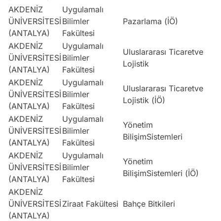
AKDENİZ
Uygulamalı
ÜNİVERSİTESİ
Bilimler
Pazarlama (İÖ)
E
(ANTALYA)
Fakültesi
AKDENİZ
Uygulamalı
Uluslararası Ticaretve
ÜNİVERSİTESİ
Bilimler
E
Lojistik
(ANTALYA)
Fakültesi
AKDENİZ
Uygulamalı
Uluslararası Ticaretve
ÜNİVERSİTESİ
Bilimler
E
Lojistik (İÖ)
(ANTALYA)
Fakültesi
AKDENİZ
Uygulamalı
Yönetim
ÜNİVERSİTESİ
Bilimler
E
BilişimSistemleri
(ANTALYA)
Fakültesi
AKDENİZ
Uygulamalı
Yönetim
ÜNİVERSİTESİ
Bilimler
E
BilişimSistemleri (İÖ)
(ANTALYA)
Fakültesi
AKDENİZ
ÜNİVERSİTESİ
Ziraat Fakültesi
Bahçe Bitkileri
S
(ANTALYA)