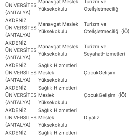
Manavgat Meslek
Turizm ve
ÜNİVERSİTESİ
Yüksekokulu
Otelİşletmeciliği
(ANTALYA)
AKDENİZ
Manavgat Meslek
Turizm ve
ÜNİVERSİTESİ
Yüksekokulu
Otelİşletmeciliği (İÖ)
(ANTALYA)
AKDENİZ
Manavgat Meslek
Turizm ve
ÜNİVERSİTESİ
Yüksekokulu
SeyahatHizmetleri
(ANTALYA)
AKDENİZ
Sağlık Hizmetleri
ÜNİVERSİTESİ
Meslek
ÇocukGelişimi
(ANTALYA)
Yüksekokulu
AKDENİZ
Sağlık Hizmetleri
ÜNİVERSİTESİ
Meslek
ÇocukGelişimi (İÖ)
(ANTALYA)
Yüksekokulu
AKDENİZ
Sağlık Hizmetleri
ÜNİVERSİTESİ
Meslek
Diyaliz
(ANTALYA)
Yüksekokulu
AKDENİZ
Sağlık Hizmetleri