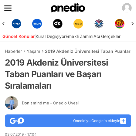
Güncel Konular
Kural Değişiyor
Emekli Zammı
Acı Gerçekler
Haberler
Yaşam
2019 Akdeniz Üniversitesi Taban Puanları ve
2019 Akdeniz Üniversitesi
Taban Puanları ve Başarı
Sıralamaları
Don't mind me
- Onedio Üyesi
Onedio’yu Google'a ekleyin
03.07.2019 - 17:04