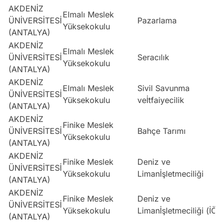
AKDENİZ
Elmalı Meslek
ÜNİVERSİTESİ
Pazarlama
Yüksekokulu
(ANTALYA)
AKDENİZ
Elmalı Meslek
ÜNİVERSİTESİ
Seracılık
Yüksekokulu
(ANTALYA)
AKDENİZ
Elmalı Meslek
Sivil Savunma
ÜNİVERSİTESİ
Yüksekokulu
veİtfaiyecilik
(ANTALYA)
AKDENİZ
Finike Meslek
ÜNİVERSİTESİ
Bahçe Tarımı
Yüksekokulu
(ANTALYA)
AKDENİZ
Finike Meslek
Deniz ve
ÜNİVERSİTESİ
Yüksekokulu
Limanİşletmeciliği
(ANTALYA)
AKDENİZ
Finike Meslek
Deniz ve
ÜNİVERSİTESİ
Yüksekokulu
Limanİşletmeciliği (İÖ)
(ANTALYA)