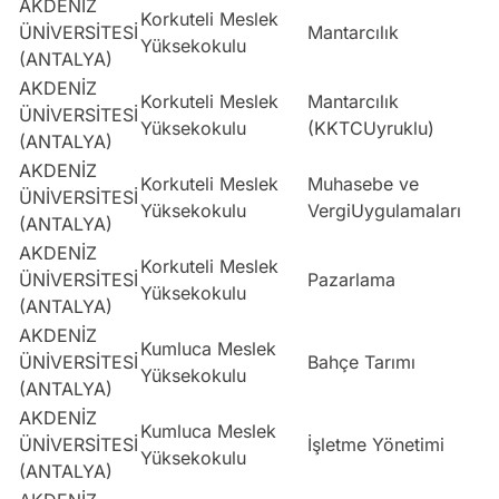
AKDENİZ
Korkuteli Meslek
ÜNİVERSİTESİ
Mantarcılık
Yüksekokulu
(ANTALYA)
AKDENİZ
Korkuteli Meslek
Mantarcılık
ÜNİVERSİTESİ
Yüksekokulu
(KKTCUyruklu)
(ANTALYA)
AKDENİZ
Korkuteli Meslek
Muhasebe ve
ÜNİVERSİTESİ
Yüksekokulu
VergiUygulamaları
(ANTALYA)
AKDENİZ
Korkuteli Meslek
ÜNİVERSİTESİ
Pazarlama
Yüksekokulu
(ANTALYA)
AKDENİZ
Kumluca Meslek
ÜNİVERSİTESİ
Bahçe Tarımı
Yüksekokulu
(ANTALYA)
AKDENİZ
Kumluca Meslek
ÜNİVERSİTESİ
İşletme Yönetimi
Yüksekokulu
(ANTALYA)