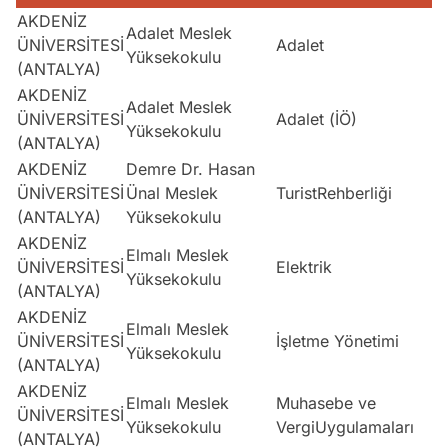
AKDENİZ
Adalet Meslek
ÜNİVERSİTESİ
Adalet
Yüksekokulu
(ANTALYA)
AKDENİZ
Adalet Meslek
ÜNİVERSİTESİ
Adalet (İÖ)
Yüksekokulu
(ANTALYA)
AKDENİZ
Demre Dr. Hasan
ÜNİVERSİTESİ
Ünal Meslek
TuristRehberliği
(ANTALYA)
Yüksekokulu
AKDENİZ
Elmalı Meslek
ÜNİVERSİTESİ
Elektrik
Yüksekokulu
(ANTALYA)
AKDENİZ
Elmalı Meslek
ÜNİVERSİTESİ
İşletme Yönetimi
Yüksekokulu
(ANTALYA)
AKDENİZ
Elmalı Meslek
Muhasebe ve
ÜNİVERSİTESİ
Yüksekokulu
VergiUygulamaları
(ANTALYA)