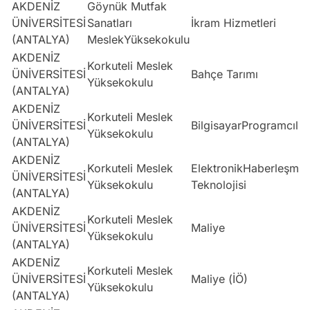
AKDENİZ
Göynük Mutfak
ÜNİVERSİTESİ
Sanatları
İkram Hizmetleri
(ANTALYA)
MeslekYüksekokulu
AKDENİZ
Korkuteli Meslek
ÜNİVERSİTESİ
Bahçe Tarımı
Yüksekokulu
(ANTALYA)
AKDENİZ
Korkuteli Meslek
ÜNİVERSİTESİ
BilgisayarProgramcılığ
Yüksekokulu
(ANTALYA)
AKDENİZ
Korkuteli Meslek
ElektronikHaberleşme
ÜNİVERSİTESİ
Yüksekokulu
Teknolojisi
(ANTALYA)
AKDENİZ
Korkuteli Meslek
ÜNİVERSİTESİ
Maliye
Yüksekokulu
(ANTALYA)
AKDENİZ
Korkuteli Meslek
ÜNİVERSİTESİ
Maliye (İÖ)
Yüksekokulu
(ANTALYA)