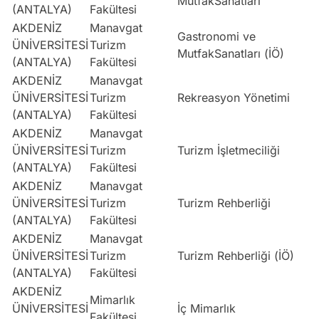
MutfakSanatları
(ANTALYA)
Fakültesi
AKDENİZ
Manavgat
Gastronomi ve
ÜNİVERSİTESİ
Turizm
S
MutfakSanatları (İÖ)
(ANTALYA)
Fakültesi
AKDENİZ
Manavgat
ÜNİVERSİTESİ
Turizm
Rekreasyon Yönetimi
S
(ANTALYA)
Fakültesi
AKDENİZ
Manavgat
ÜNİVERSİTESİ
Turizm
Turizm İşletmeciliği
E
(ANTALYA)
Fakültesi
AKDENİZ
Manavgat
ÜNİVERSİTESİ
Turizm
Turizm Rehberliği
D
(ANTALYA)
Fakültesi
AKDENİZ
Manavgat
ÜNİVERSİTESİ
Turizm
Turizm Rehberliği (İÖ)
D
(ANTALYA)
Fakültesi
AKDENİZ
Mimarlık
ÜNİVERSİTESİ
İç Mimarlık
S
Fakültesi