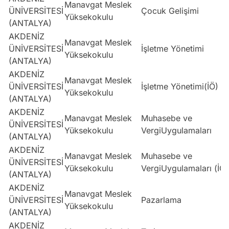
Manavgat Meslek
ÜNİVERSİTESİ
Çocuk Gelişimi
Yüksekokulu
(ANTALYA)
AKDENİZ
Manavgat Meslek
ÜNİVERSİTESİ
İşletme Yönetimi
Yüksekokulu
(ANTALYA)
AKDENİZ
Manavgat Meslek
ÜNİVERSİTESİ
İşletme Yönetimi(İÖ)
Yüksekokulu
(ANTALYA)
AKDENİZ
Manavgat Meslek
Muhasebe ve
ÜNİVERSİTESİ
Yüksekokulu
VergiUygulamaları
(ANTALYA)
AKDENİZ
Manavgat Meslek
Muhasebe ve
ÜNİVERSİTESİ
Yüksekokulu
VergiUygulamaları (İÖ)
(ANTALYA)
AKDENİZ
Manavgat Meslek
ÜNİVERSİTESİ
Pazarlama
Yüksekokulu
(ANTALYA)
AKDENİZ