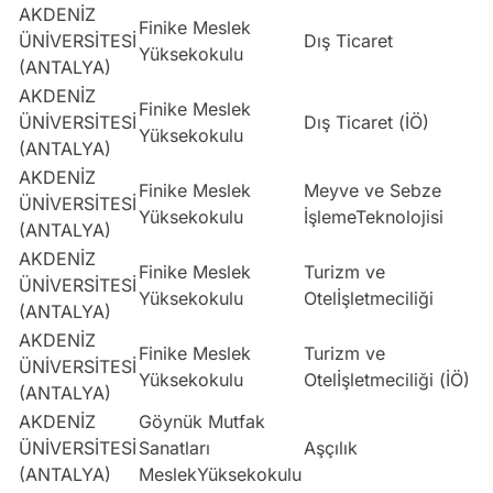
AKDENİZ
Finike Meslek
ÜNİVERSİTESİ
Dış Ticaret
Yüksekokulu
(ANTALYA)
AKDENİZ
Finike Meslek
ÜNİVERSİTESİ
Dış Ticaret (İÖ)
Yüksekokulu
(ANTALYA)
AKDENİZ
Finike Meslek
Meyve ve Sebze
ÜNİVERSİTESİ
Yüksekokulu
İşlemeTeknolojisi
(ANTALYA)
AKDENİZ
Finike Meslek
Turizm ve
ÜNİVERSİTESİ
Yüksekokulu
Otelİşletmeciliği
(ANTALYA)
AKDENİZ
Finike Meslek
Turizm ve
ÜNİVERSİTESİ
Yüksekokulu
Otelİşletmeciliği (İÖ)
(ANTALYA)
AKDENİZ
Göynük Mutfak
ÜNİVERSİTESİ
Sanatları
Aşçılık
(ANTALYA)
MeslekYüksekokulu