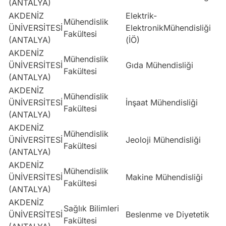
(ANTALYA)
AKDENİZ
Elektrik-
Mühendislik
ÜNİVERSİTESİ
ElektronikMühendisliği
S
Fakültesi
(ANTALYA)
(İÖ)
AKDENİZ
Mühendislik
ÜNİVERSİTESİ
Gıda Mühendisliği
S
Fakültesi
(ANTALYA)
AKDENİZ
Mühendislik
ÜNİVERSİTESİ
İnşaat Mühendisliği
S
Fakültesi
(ANTALYA)
AKDENİZ
Mühendislik
ÜNİVERSİTESİ
Jeoloji Mühendisliği
S
Fakültesi
(ANTALYA)
AKDENİZ
Mühendislik
ÜNİVERSİTESİ
Makine Mühendisliği
S
Fakültesi
(ANTALYA)
AKDENİZ
Sağlık Bilimleri
ÜNİVERSİTESİ
Beslenme ve Diyetetik
S
Fakültesi