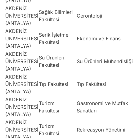
(ANTALYA)
AKDENİZ
Sağlık Bilimleri
ÜNİVERSİTESİ
Gerontoloji
S
Fakültesi
(ANTALYA)
AKDENİZ
Serik İşletme
ÜNİVERSİTESİ
Ekonomi ve Finans
E
Fakültesi
(ANTALYA)
AKDENİZ
Su Ürünleri
ÜNİVERSİTESİ
Su Ürünleri Mühendisliği
S
Fakültesi
(ANTALYA)
AKDENİZ
ÜNİVERSİTESİ
Tıp Fakültesi
Tıp Fakültesi
S
(ANTALYA)
AKDENİZ
Turizm
Gastronomi ve Mutfak
ÜNİVERSİTESİ
S
Fakültesi
Sanatları
(ANTALYA)
AKDENİZ
Turizm
ÜNİVERSİTESİ
Rekreasyon Yönetimi
S
Fakültesi
(ANTALYA)