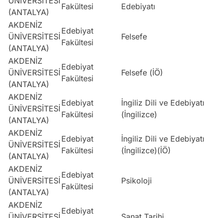
ÜNİVERSİTESİ
D
Fakültesi
Edebiyatı
(ANTALYA)
AKDENİZ
Edebiyat
ÜNİVERSİTESİ
Felsefe
E
Fakültesi
(ANTALYA)
AKDENİZ
Edebiyat
ÜNİVERSİTESİ
Felsefe (İÖ)
E
Fakültesi
(ANTALYA)
AKDENİZ
Edebiyat
İngiliz Dili ve Edebiyatı
ÜNİVERSİTESİ
D
Fakültesi
(İngilizce)
(ANTALYA)
AKDENİZ
Edebiyat
İngiliz Dili ve Edebiyatı
ÜNİVERSİTESİ
D
Fakültesi
(İngilizce)(İÖ)
(ANTALYA)
AKDENİZ
Edebiyat
ÜNİVERSİTESİ
Psikoloji
E
Fakültesi
(ANTALYA)
AKDENİZ
Edebiyat
ÜNİVERSİTESİ
Sanat Tarihi
S