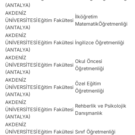
(ANTALYA)
AKDENİZ
İlköğretim
ÜNİVERSİTESİ
Eğitim Fakültesi
S
MatematikÖğretmenliği
(ANTALYA)
AKDENİZ
ÜNİVERSİTESİ
Eğitim Fakültesi
İngilizce Öğretmenliği
D
(ANTALYA)
AKDENİZ
Okul Öncesi
ÜNİVERSİTESİ
Eğitim Fakültesi
S
Öğretmenliği
(ANTALYA)
AKDENİZ
Özel Eğitim
ÜNİVERSİTESİ
Eğitim Fakültesi
S
Öğretmenliği
(ANTALYA)
AKDENİZ
Rehberlik ve Psikolojik
ÜNİVERSİTESİ
Eğitim Fakültesi
E
Danışmanlık
(ANTALYA)
AKDENİZ
ÜNİVERSİTESİ
Eğitim Fakültesi
Sınıf Öğretmenliği
E