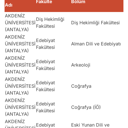
Fakülte
Bölüm
Adı
T
AKDENİZ
Diş Hekimliği
ÜNİVERSİTESİ
Diş Hekimliği Fakültesi
S
Fakültesi
(ANTALYA)
AKDENİZ
Edebiyat
ÜNİVERSİTESİ
Alman Dili ve Edebiyatı
D
Fakültesi
(ANTALYA)
AKDENİZ
Edebiyat
ÜNİVERSİTESİ
Arkeoloji
E
Fakültesi
(ANTALYA)
AKDENİZ
Edebiyat
ÜNİVERSİTESİ
Coğrafya
S
Fakültesi
(ANTALYA)
AKDENİZ
Edebiyat
ÜNİVERSİTESİ
Coğrafya (İÖ)
S
Fakültesi
(ANTALYA)
AKDENİZ
Edebiyat
Eski Yunan Dili ve