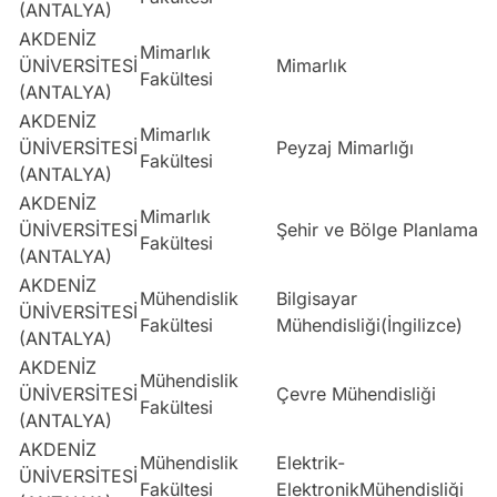
(ANTALYA)
AKDENİZ
Mimarlık
ÜNİVERSİTESİ
Mimarlık
S
Fakültesi
(ANTALYA)
AKDENİZ
Mimarlık
ÜNİVERSİTESİ
Peyzaj Mimarlığı
S
Fakültesi
(ANTALYA)
AKDENİZ
Mimarlık
ÜNİVERSİTESİ
Şehir ve Bölge Planlama
S
Fakültesi
(ANTALYA)
AKDENİZ
Mühendislik
Bilgisayar
ÜNİVERSİTESİ
S
Fakültesi
Mühendisliği(İngilizce)
(ANTALYA)
AKDENİZ
Mühendislik
ÜNİVERSİTESİ
Çevre Mühendisliği
S
Fakültesi
(ANTALYA)
AKDENİZ
Mühendislik
Elektrik-
ÜNİVERSİTESİ
S
Fakültesi
ElektronikMühendisliği