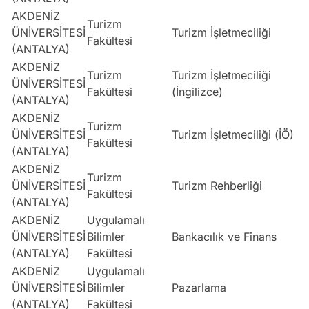
AKDENİZ
Turizm
ÜNİVERSİTESİ
Turizm İşletmeciliği
E
Fakültesi
(ANTALYA)
AKDENİZ
Turizm
Turizm İşletmeciliği
ÜNİVERSİTESİ
E
Fakültesi
(İngilizce)
(ANTALYA)
AKDENİZ
Turizm
ÜNİVERSİTESİ
Turizm İşletmeciliği (İÖ)
E
Fakültesi
(ANTALYA)
AKDENİZ
Turizm
ÜNİVERSİTESİ
Turizm Rehberliği
D
Fakültesi
(ANTALYA)
AKDENİZ
Uygulamalı
ÜNİVERSİTESİ
Bilimler
Bankacılık ve Finans
E
(ANTALYA)
Fakültesi
AKDENİZ
Uygulamalı
ÜNİVERSİTESİ
Bilimler
Pazarlama
E
(ANTALYA)
Fakültesi