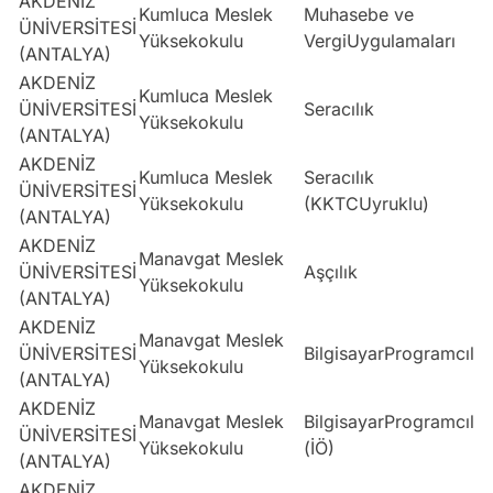
AKDENİZ
Kumluca Meslek
Muhasebe ve
ÜNİVERSİTESİ
Yüksekokulu
VergiUygulamaları
(ANTALYA)
AKDENİZ
Kumluca Meslek
ÜNİVERSİTESİ
Seracılık
Yüksekokulu
(ANTALYA)
AKDENİZ
Kumluca Meslek
Seracılık
ÜNİVERSİTESİ
Yüksekokulu
(KKTCUyruklu)
(ANTALYA)
AKDENİZ
Manavgat Meslek
ÜNİVERSİTESİ
Aşçılık
Yüksekokulu
(ANTALYA)
AKDENİZ
Manavgat Meslek
ÜNİVERSİTESİ
BilgisayarProgramcılığ
Yüksekokulu
(ANTALYA)
AKDENİZ
Manavgat Meslek
BilgisayarProgramcılığ
ÜNİVERSİTESİ
Yüksekokulu
(İÖ)
(ANTALYA)
AKDENİZ