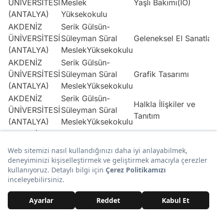
ÜNİVERSİTESİ
Meslek
Yaşlı Bakımı(İÖ)
(ANTALYA)
Yüksekokulu
AKDENİZ
Serik Gülsün-
ÜNİVERSİTESİ
Süleyman Süral
Geleneksel El Sanatları
(ANTALYA)
MeslekYüksekokulu
AKDENİZ
Serik Gülsün-
ÜNİVERSİTESİ
Süleyman Süral
Grafik Tasarımı
(ANTALYA)
MeslekYüksekokulu
AKDENİZ
Serik Gülsün-
Halkla İlişkiler ve
ÜNİVERSİTESİ
Süleyman Süral
Tanıtım
(ANTALYA)
MeslekYüksekokulu
AKDENİZ
Serik Gülsün-
ÜNİVERSİTESİ
Süleyman Süral
Mimari Restorasyon
(ANTALYA)
MeslekYüksekokulu
AKDENİZ
Serik Gülsün-
ÜNİVERSİTESİ
Süleyman Süral
Moda Tasarımı
(ANTALYA)
MeslekYüksekokulu
AKDENİZ
Serik Gülsün-