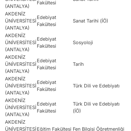
Fakültesi
(ANTALYA)
AKDENİZ
Edebiyat
ÜNİVERSİTESİ
Sanat Tarihi (İÖ)
S
Fakültesi
(ANTALYA)
AKDENİZ
Edebiyat
ÜNİVERSİTESİ
Sosyoloji
E
Fakültesi
(ANTALYA)
AKDENİZ
Edebiyat
ÜNİVERSİTESİ
Tarih
S
Fakültesi
(ANTALYA)
AKDENİZ
Edebiyat
ÜNİVERSİTESİ
Türk Dili ve Edebiyatı
S
Fakültesi
(ANTALYA)
AKDENİZ
Edebiyat
Türk Dili ve Edebiyatı
ÜNİVERSİTESİ
S
Fakültesi
(İÖ)
(ANTALYA)
AKDENİZ
ÜNİVERSİTESİ
Eğitim Fakültesi
Fen Bilgisi Öğretmenliği
S