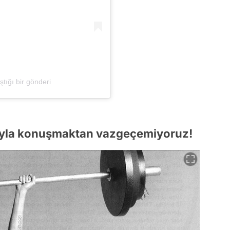
tığı bir gönderi
rıyla konuşmaktan vazgeçemiyoruz!