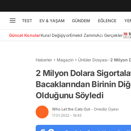
TEST
EV & YAŞAM
GÜNDEM
EĞLENCE
YE
Güncel Konular
Kural Değişiyor
Emekli Zammı
Acı Gerçekler
Haberler
Magazin
Ünlüler Dosyası
2 Milyon D
Diğerinde
2 Milyon Dolara Sigortala
Bacaklarından Birinin Di
Olduğunu Söyledi
Who Let the Cats Out
- Onedio Üyesi
17.01.2022 - 16:45