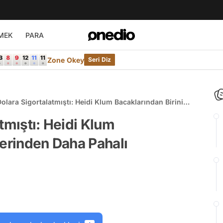
MEK
PARA
Zone Okey
Seri Diz
olara Sigortalatmıştı: Heidi Klum Bacaklarından Birinin
n Daha Pahalı Olduğunu Söyledi
tmıştı: Heidi Klum
ğerinden Daha Pahalı