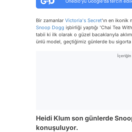
Onedio’yu Google’da tercih edil
Bir zamanlar
Victoria's Secret
'ın en ikonik
Snoop Dogg
işbirliği yaptığı 'Chai Tea Wit
tabii ki ilk olarak o güzel bacaklarıyla aklı
ünlü model, geçtiğimiz günlerde bu sigorta işl
İçeriği
Heidi Klum son günlerde Snoop D
konuşuluyor.