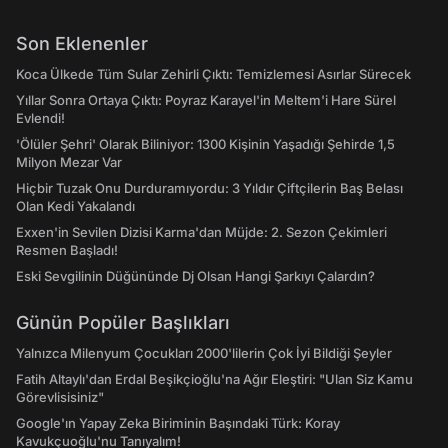
Son Eklenenler
Koca Ülkede Tüm Sular Zehirli Çıktı: Temizlemesi Asırlar Sürecek
Yıllar Sonra Ortaya Çıktı: Poyraz Karayel'in Meltem'i Hare Sürel
Evlendi!
'Ölüler Şehri' Olarak Biliniyor: 1300 Kişinin Yaşadığı Şehirde 1,5
Milyon Mezar Var
Hiçbir Tuzak Onu Durduramıyordu: 3 Yıldır Çiftçilerin Baş Belası
Olan Kedi Yakalandı
Exxen'in Sevilen Dizisi Karma'dan Müjde: 2. Sezon Çekimleri
Resmen Başladı!
Eski Sevgilinin Düğününde Dj Olsan Hangi Şarkıyı Çalardın?
Günün Popüler Başlıkları
Yalnızca Milenyum Çocukları 2000'lilerin Çok İyi Bildiği Şeyler
Fatih Altaylı'dan Erdal Beşikçioğlu'na Ağır Eleştiri: "Ulan Siz Kamu
Görevlisisiniz"
Google'ın Yapay Zeka Biriminin Başındaki Türk: Koray
Kavukçuoğlu'nu Tanıyalım!