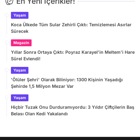
En Yeni İçerikler!
Yaşam
Koca Ülkede Tüm Sular Zehirli Çıktı: Temizlemesi Asırlar
Sürecek
Magazin
Yıllar Sonra Ortaya Çıktı: Poyraz Karayel'in Meltem'i Hare
Sürel Evlendi!
Yaşam
'Ölüler Şehri' Olarak Biliniyor: 1300 Kişinin Yaşadığı
Şehirde 1,5 Milyon Mezar Var
Yaşam
Hiçbir Tuzak Onu Durduramıyordu: 3 Yıldır Çiftçilerin Baş
Belası Olan Kedi Yakalandı