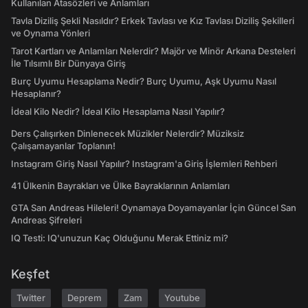
Kullanılan Atasözleri ve Anlamları
Tavla Diziliş Şekli Nasıldır? Erkek Tavlası ve Kız Tavlası Diziliş Şekilleri
ve Oynama Yönleri
Tarot Kartları ve Anlamları Nelerdir? Majör ve Minör Arkana Desteleri
İle Tılsımlı Bir Dünyaya Giriş
Burç Uyumu Hesaplama Nedir? Burç Uyumu, Aşk Uyumu Nasıl
Hesaplanır?
İdeal Kilo Nedir? İdeal Kilo Hesaplama Nasıl Yapılır?
Ders Çalışırken Dinlenecek Müzikler Nelerdir? Müziksiz
Çalışamayanlar Toplanın!
Instagram Giriş Nasıl Yapılır? Instagram'a Giriş İşlemleri Rehberi
41 Ülkenin Bayrakları ve Ülke Bayraklarının Anlamları
GTA San Andreas Hileleri! Oynamaya Doyamayanlar İçin Güncel San
Andreas Şifreleri
IQ Testi: IQ'unuzun Kaç Olduğunu Merak Ettiniz mi?
Keşfet
Twitter
Deprem
Zam
Youtube