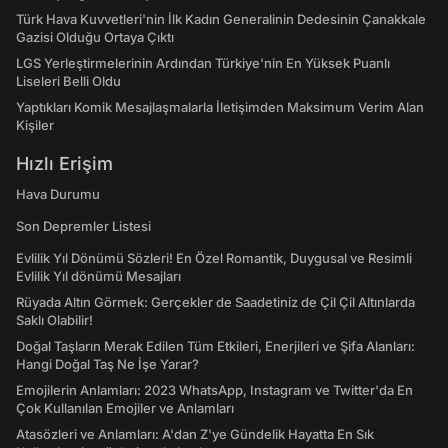
Türk Hava Kuvvetleri'nin İlk Kadın Generalinin Dedesinin Çanakkale
Gazisi Olduğu Ortaya Çıktı
LGS Yerleştirmelerinin Ardından Türkiye'nin En Yüksek Puanlı
Liseleri Belli Oldu
Yaptıkları Komik Mesajlaşmalarla İletişimden Maksimum Verim Alan
Kişiler
Hızlı Erişim
Hava Durumu
Son Depremler Listesi
Evlilik Yıl Dönümü Sözleri! En Özel Romantik, Duygusal ve Resimli
Evlilik Yıl dönümü Mesajları
Rüyada Altın Görmek: Gerçekler de Saadetiniz de Çil Çil Altınlarda
Saklı Olabilir!
Doğal Taşların Merak Edilen Tüm Etkileri, Enerjileri ve Şifa Alanları:
Hangi Doğal Taş Ne İşe Yarar?
Emojilerin Anlamları: 2023 WhatsApp, Instagram ve Twitter'da En
Çok Kullanılan Emojiler ve Anlamları
Atasözleri ve Anlamları: A'dan Z'ye Gündelik Hayatta En Sık