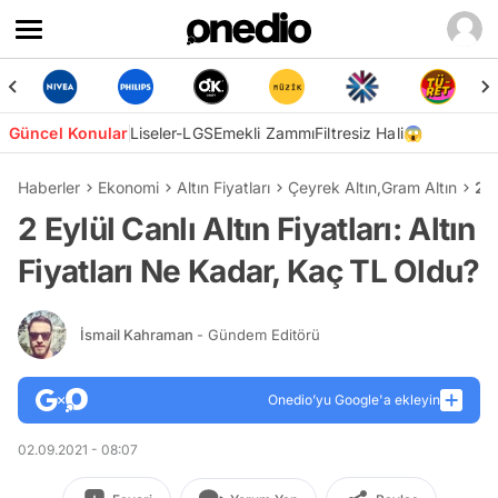
Güncel Konular
Liseler-LGS
Emekli Zammı
Filtresiz Hali😱
Haberler
Ekonomi
Altın Fiyatları
Çeyrek Altın
,
Gram Altın
2 E
2 Eylül Canlı Altın Fiyatları: Altın
Fiyatları Ne Kadar, Kaç TL Oldu?
İsmail Kahraman
- Gündem Editörü
Onedio’yu Google'a ekleyin
02.09.2021 - 08:07