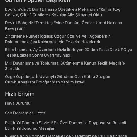
Bodrum’da 70 Bin TL Hesap Ödedikleri Mekandan “Rahmi Koç
Geliyor, Çıkın” Denilerek Kovulan Aile Şikayetçi Oldu
Devlet Bahçeli: “Demirtaş Evine Dönsün, Öcalan Umut Hakkına
Kavuşsun”
Zincirleme Rüşvet İddiası: Özgür Özel ve Veli Ağbaba’nın
Dokunulmazlığını Kaldırmak İçin Fezleke Hazırlandı
Bilim İnsanları, Ay Üzerinde Hızla İlerleyen 20'den Fazla Dev UFO'yu
Tespit Ettikten Sonra Uyarı Yayınladı
Milli Dayanışma ve Toplumsal Bütünleşme Kanun Teklifi Meclis’e
Sunuldu
Özge Özpirinçci İddialarıyla Gündem Olan Kübra Süzgün
Cumhurbaşkanı Erdoğan'dan Yardım İstedi
Hızlı Erişim
Hava Durumu
Son Depremler Listesi
Evlilik Yıl Dönümü Sözleri! En Özel Romantik, Duygusal ve Resimli
Evlilik Yıl dönümü Mesajları
Rüyada Altın Görmek: Gerçekler de Saadetiniz de Çil Çil Altınlarda