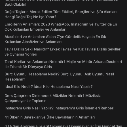
Saklı Olabilir!
Doğal Taşların Merak Edilen Tüm Etkileri, Enerjileri ve Şifa Alanları:
Hangi Doğal Taş Ne İşe Yarar?
Emojilerin Anlamları: 2023 WhatsApp, Instagram ve Twitter'da En
Çok Kullanılan Emojiler ve Anlamları
Atasözleri ve Anlamları: A'dan Z'ye Gündelik Hayatta En Sık
Kullanılan Atasözleri ve Anlamları
Tavla Diziliş Şekli Nasıldır? Erkek Tavlası ve Kız Tavlası Diziliş Şekilleri
ve Oynama Yönleri
Tarot Kartları ve Anlamları Nelerdir? Majör ve Minör Arkana Desteleri
İle Tılsımlı Bir Dünyaya Giriş
Burç Uyumu Hesaplama Nedir? Burç Uyumu, Aşk Uyumu Nasıl
Hesaplanır?
İdeal Kilo Nedir? İdeal Kilo Hesaplama Nasıl Yapılır?
Ders Çalışırken Dinlenecek Müzikler Nelerdir? Müziksiz
Çalışamayanlar Toplanın!
Instagram Giriş Nasıl Yapılır? Instagram'a Giriş İşlemleri Rehberi
41 Ülkenin Bayrakları ve Ülke Bayraklarının Anlamları
GTA San Andreas Hileleri! Oynamaya Doyamayanlar İçin Güncel San