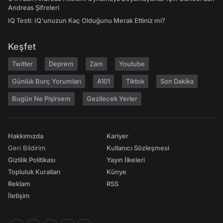
Andreas Şifreleri
IQ Testi: IQ'unuzun Kaç Olduğunu Merak Ettiniz mi?
Keşfet
Twitter
Deprem
Zam
Youtube
Günlük Burç Yorumları
A101
Tiktok
Son Dakika
Bugün Ne Pişirsem
Gezilecek Yerler
Hakkımızda
Kariyer
Geri Bildirim
Kullanıcı Sözleşmesi
Gizlilik Politikası
Yayın İlkeleri
Topluluk Kuralları
Künye
Reklam
RSS
İletişim