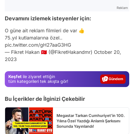
Reklam
Devamını izlemek isteyenler için:
O güne ait reklam filmleri de var 👍
75.yıl kutlamalarına özel..
pic.twitter.com/gH27aaG3HG
— Fikret Hakan 🇹🇷 (@FikretHakandmr)
October 20,
2023
Video
Test
Keşfet
ile ziyaret ettiğin
Gündem
tüm kategorileri tek akışta gör!
Magazin
Bu İçerikler de İlginizi Çekebilir
Video
Test
Megastar Tarkan Cumhuriyet'in 100.
Yılına Özel Yazdığı Anlamlı Şarkısını
Sonunda Yayınlandı!