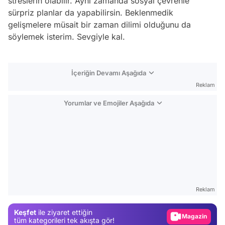
streslerin olabilir. Aynı zamanda sosyal çevrenle
sürpriz planlar da yapabilirsin. Beklenmedik
gelişmelere müsait bir zaman dilimi olduğunu da
söylemek isterim. Sevgiyle kal.
İçeriğin Devamı Aşağıda
Reklam
Yorumlar ve Emojiler Aşağıda
Video
Test
Reklam
Gündem
Keşfet
ile ziyaret ettiğin
Magazin
tüm kategorileri tek akışta gör!