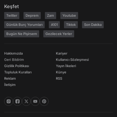
Keşfet
Twitter
Deprem
Zam
Youtube
Günlük Burç Yorumları
A101
Tiktok
Son Dakika
Bugün Ne Pişirsem
Gezilecek Yerler
Hakkımızda
Kariyer
Geri Bildirim
Kullanıcı Sözleşmesi
Gizlilik Politikası
Yayın İlkeleri
Topluluk Kuralları
Künye
Reklam
RSS
İletişim