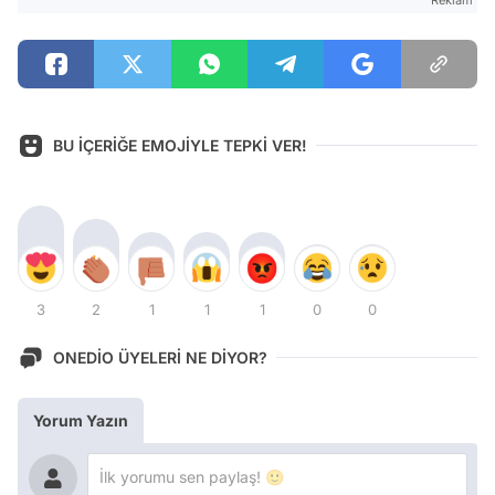
BU İÇERİĞE EMOJİYLE TEPKİ VER!
3
2
1
1
1
0
0
ONEDİO ÜYELERİ NE DİYOR?
Yorum Yazın