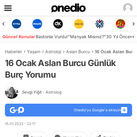
Güncel Konular
Bastonla Vurdu!
"Manyak Mısınız?"
30 Yıl Önce👀
Haberler
Yaşam
Astroloji
Aslan Burcu
16 Ocak Aslan Burc
16 Ocak Aslan Burcu Günlük
Burç Yorumu
Sevgi Yiğit
- Astrolog
Onedio’yu Google'a ekleyin
15.01.2023 - 22:17