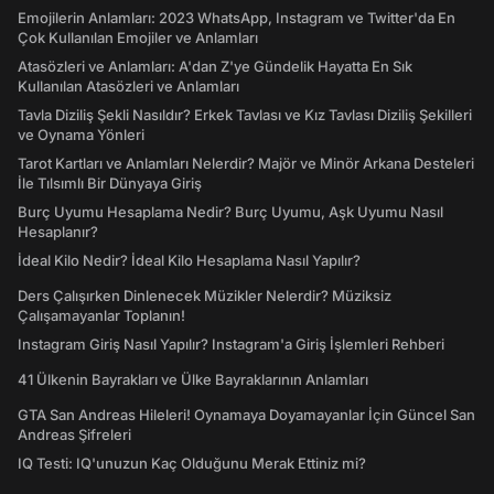
Emojilerin Anlamları: 2023 WhatsApp, Instagram ve Twitter'da En
Çok Kullanılan Emojiler ve Anlamları
Atasözleri ve Anlamları: A'dan Z'ye Gündelik Hayatta En Sık
Kullanılan Atasözleri ve Anlamları
Tavla Diziliş Şekli Nasıldır? Erkek Tavlası ve Kız Tavlası Diziliş Şekilleri
ve Oynama Yönleri
Tarot Kartları ve Anlamları Nelerdir? Majör ve Minör Arkana Desteleri
İle Tılsımlı Bir Dünyaya Giriş
Burç Uyumu Hesaplama Nedir? Burç Uyumu, Aşk Uyumu Nasıl
Hesaplanır?
İdeal Kilo Nedir? İdeal Kilo Hesaplama Nasıl Yapılır?
Ders Çalışırken Dinlenecek Müzikler Nelerdir? Müziksiz
Çalışamayanlar Toplanın!
Instagram Giriş Nasıl Yapılır? Instagram'a Giriş İşlemleri Rehberi
41 Ülkenin Bayrakları ve Ülke Bayraklarının Anlamları
GTA San Andreas Hileleri! Oynamaya Doyamayanlar İçin Güncel San
Andreas Şifreleri
IQ Testi: IQ'unuzun Kaç Olduğunu Merak Ettiniz mi?