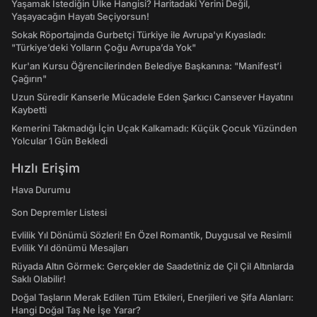
Yaşamak İstediğin Ülke Hangisi? Haritadaki Yerini Değil,
Yaşayacağın Hayatı Seçiyorsun!
Sokak Röportajında Gurbetçi Türkiye ile Avrupa'yı Kıyasladı:
"Türkiye’deki Yolların Çoğu Avrupa’da Yok"
Kur'an Kursu Öğrencilerinden Belediye Başkanına: "Manifest’i
Çağırın"
Uzun Süredir Kanserle Mücadele Eden Şarkıcı Cansever Hayatını
Kaybetti
Kemerini Takmadığı İçin Uçak Kalkamadı: Küçük Çocuk Yüzünden
Yolcular 1 Gün Bekledi
Hızlı Erişim
Hava Durumu
Son Depremler Listesi
Evlilik Yıl Dönümü Sözleri! En Özel Romantik, Duygusal ve Resimli
Evlilik Yıl dönümü Mesajları
Rüyada Altın Görmek: Gerçekler de Saadetiniz de Çil Çil Altınlarda
Saklı Olabilir!
Doğal Taşların Merak Edilen Tüm Etkileri, Enerjileri ve Şifa Alanları:
Hangi Doğal Taş Ne İşe Yarar?