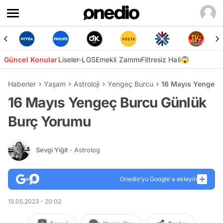
Güncel Konular
Liseler-LGS
Emekli Zammı
Filtresiz Hali😱
Haberler
Yaşam
Astroloji
Yengeç Burcu
16 Mayıs Yengeç 
16 Mayıs Yengeç Burcu Günlük
Burç Yorumu
Sevgi Yiğit
- Astrolog
Onedio’yu Google'a ekleyin
15.05.2023 - 20:02