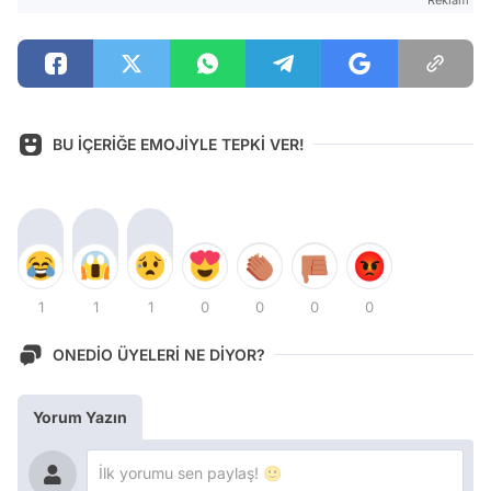
BU İÇERİĞE EMOJİYLE TEPKİ VER!
1
1
1
0
0
0
0
ONEDİO ÜYELERİ NE DİYOR?
Yorum Yazın