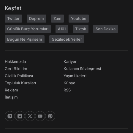
Keşfet
Twitter
Deprem
Zam
Youtube
Günlük Burç Yorumları
A101
Tiktok
Son Dakika
Bugün Ne Pişirsem
Gezilecek Yerler
Hakkımızda
Kariyer
Geri Bildirim
Kullanıcı Sözleşmesi
Gizlilik Politikası
Yayın İlkeleri
Topluluk Kuralları
Künye
Reklam
RSS
İletişim