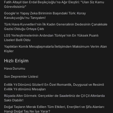
Fatih Altaylı'dan Erdal Beşikçioğlu'na Ağır Eleştiri: "Ulan Siz Kamu
Görevlisisiniz"
Google'ın Yapay Zeka Biriminin Başındaki Türk: Koray
Kavukçuoğlu'nu Tanıyalım!
Türk Hava Kuvvetleri'nin İlk Kadın Generalinin Dedesinin Çanakkale
Gazisi Olduğu Ortaya Çıktı
LGS Yerleştirmelerinin Ardından Türkiye'nin En Yüksek Puanlı
Liseleri Belli Oldu
Yaptıkları Komik Mesajlaşmalarla İletişimden Maksimum Verim Alan
Kişiler
Hızlı Erişim
Hava Durumu
Son Depremler Listesi
Evlilik Yıl Dönümü Sözleri! En Özel Romantik, Duygusal ve Resimli
Evlilik Yıl dönümü Mesajları
Rüyada Altın Görmek: Gerçekler de Saadetiniz de Çil Çil Altınlarda
Saklı Olabilir!
Doğal Taşların Merak Edilen Tüm Etkileri, Enerjileri ve Şifa Alanları:
Hangi Doğal Taş Ne İşe Yarar?