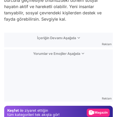
burcuna geçmesiyle önümüzdeki dönem sosyal
hayatın aktif ve hareketli olabilir. Yeni insanlar
tanıyabilir, sosyal çevrendeki kişilerden destek ve
fayda görebilirsin. Sevgiyle kal.
İçeriğin Devamı Aşağıda
Reklam
Yorumlar ve Emojiler Aşağıda
Video
Test
Gündem
Reklam
Magazin
Keşfet
ile ziyaret ettiğin
Video
tüm kategorileri tek akışta gör!