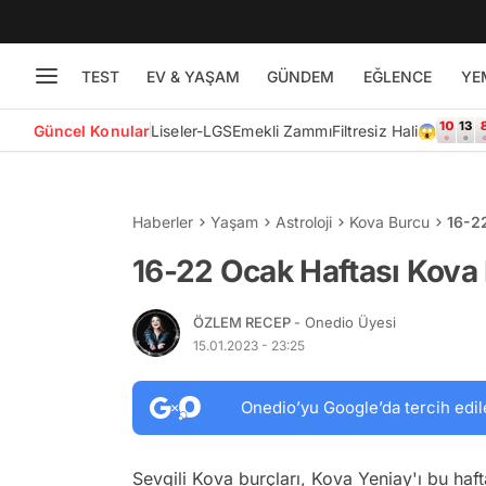
TEST
EV & YAŞAM
GÜNDEM
EĞLENCE
YE
Güncel Konular
Liseler-LGS
Emekli Zammı
Filtresiz Hali😱
Haberler
Yaşam
Astroloji
Kova Burcu
16-2
16-22 Ocak Haftası Kova 
ÖZLEM RECEP
- Onedio Üyesi
15.01.2023 - 23:25
Onedio’yu Google’da tercih edil
Sevgili Kova burçları, Kova Yeniay'ı bu haf