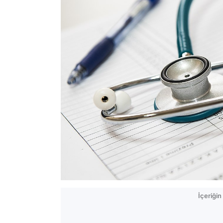
İçeriği