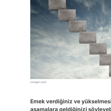
cvlogin.com
Emek verdiğiniz ve yükselmesin
aşamalara geldiğinizi söyleyeb