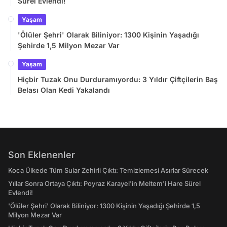
Sürel Evlendi!
Yaşam
'Ölüler Şehri' Olarak Biliniyor: 1300 Kişinin Yaşadığı
Şehirde 1,5 Milyon Mezar Var
Yaşam
Hiçbir Tuzak Onu Durduramıyordu: 3 Yıldır Çiftçilerin Baş
Belası Olan Kedi Yakalandı
Son Eklenenler
Koca Ülkede Tüm Sular Zehirli Çıktı: Temizlemesi Asırlar Sürecek
Yıllar Sonra Ortaya Çıktı: Poyraz Karayel'in Meltem'i Hare Sürel
Evlendi!
'Ölüler Şehri' Olarak Biliniyor: 1300 Kişinin Yaşadığı Şehirde 1,5
Milyon Mezar Var