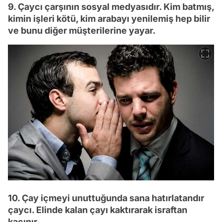
9. Çaycı çarşının sosyal medyasıdır. Kim batmış,
kimin işleri kötü, kim arabayı yenilemiş hep bilir
ve bunu diğer müşterilerine yayar.
10. Çay içmeyi unuttuğunda sana hatırlatandır
çaycı. Elinde kalan çayı kaktırarak israftan
kaçınır.