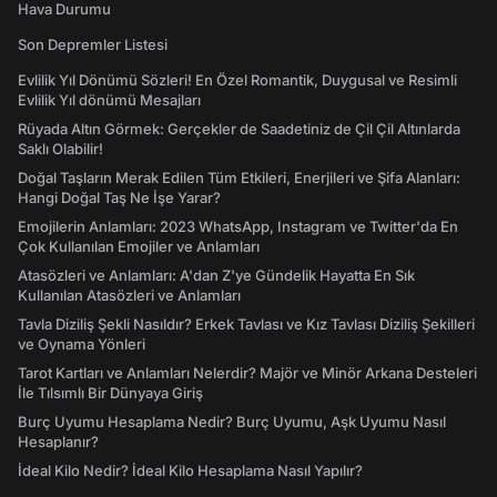
Hava Durumu
Son Depremler Listesi
Evlilik Yıl Dönümü Sözleri! En Özel Romantik, Duygusal ve Resimli
Evlilik Yıl dönümü Mesajları
Rüyada Altın Görmek: Gerçekler de Saadetiniz de Çil Çil Altınlarda
Saklı Olabilir!
Doğal Taşların Merak Edilen Tüm Etkileri, Enerjileri ve Şifa Alanları:
Hangi Doğal Taş Ne İşe Yarar?
Emojilerin Anlamları: 2023 WhatsApp, Instagram ve Twitter'da En
Çok Kullanılan Emojiler ve Anlamları
Atasözleri ve Anlamları: A'dan Z'ye Gündelik Hayatta En Sık
Kullanılan Atasözleri ve Anlamları
Tavla Diziliş Şekli Nasıldır? Erkek Tavlası ve Kız Tavlası Diziliş Şekilleri
ve Oynama Yönleri
Tarot Kartları ve Anlamları Nelerdir? Majör ve Minör Arkana Desteleri
İle Tılsımlı Bir Dünyaya Giriş
Burç Uyumu Hesaplama Nedir? Burç Uyumu, Aşk Uyumu Nasıl
Hesaplanır?
İdeal Kilo Nedir? İdeal Kilo Hesaplama Nasıl Yapılır?