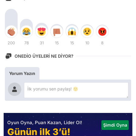
200
78
31
15
15
10
8
ONEDİO ÜYELERİ NE DİYOR?
Yorum Yazın
Oyun Oyna, Puan Kazan, Lider Ol!
Şimdi Oyna
Günün ilk 3’ü!