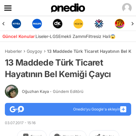
Güncel Konular
Liseler-LGS
Emekli Zammı
Filtresiz Hali😱
Haberler
Goygoy
13 Maddede Türk Ticaret Hayatının Bel Kem
13 Maddede Türk Ticaret
Hayatının Bel Kemiği Çaycı
Oğuzhan Kaya
- Gündem Editörü
Onedio’yu Google'a ekleyin
03.07.2017 - 15:16