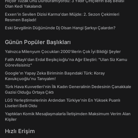
Hiçbir Tuzak Onu Durduramıyordu: 3 Yıldır Çiftçilerin Baş Belası
Olan Kedi Yakalandı
Exxen'in Sevilen Dizisi Karma'dan Müjde: 2. Sezon Çekimleri
Resmen Başladı!
Eski Sevgilinin Düğününde Dj Olsan Hangi Şarkıyı Çalardın?
Günün Popüler Başlıkları
Yalnızca Milenyum Çocukları 2000'lilerin Çok İyi Bildiği Şeyler
Fatih Altaylı'dan Erdal Beşikçioğlu'na Ağır Eleştiri: "Ulan Siz Kamu
Görevlisisiniz"
Google'ın Yapay Zeka Biriminin Başındaki Türk: Koray
Kavukçuoğlu'nu Tanıyalım!
Türk Hava Kuvvetleri'nin İlk Kadın Generalinin Dedesinin Çanakkale
Gazisi Olduğu Ortaya Çıktı
LGS Yerleştirmelerinin Ardından Türkiye'nin En Yüksek Puanlı
Liseleri Belli Oldu
Yaptıkları Komik Mesajlaşmalarla İletişimden Maksimum Verim Alan
Kişiler
Hızlı Erişim