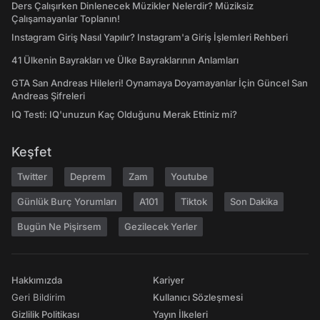
Ders Çalışırken Dinlenecek Müzikler Nelerdir? Müziksiz
Çalışamayanlar Toplanın!
Instagram Giriş Nasıl Yapılır? Instagram'a Giriş İşlemleri Rehberi
41 Ülkenin Bayrakları ve Ülke Bayraklarının Anlamları
GTA San Andreas Hileleri! Oynamaya Doyamayanlar İçin Güncel San
Andreas Şifreleri
IQ Testi: IQ'unuzun Kaç Olduğunu Merak Ettiniz mi?
Keşfet
Twitter
Deprem
Zam
Youtube
Günlük Burç Yorumları
A101
Tiktok
Son Dakika
Bugün Ne Pişirsem
Gezilecek Yerler
Hakkımızda
Kariyer
Geri Bildirim
Kullanıcı Sözleşmesi
Gizlilik Politikası
Yayın İlkeleri