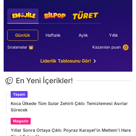
Günlük
Haftalık
Aylık
Yıllık
Sıralamalar 👑
Kazanılan puan
Liderlik Tablosunu Gör!
En Yeni İçerikler!
Yaşam
Koca Ülkede Tüm Sular Zehirli Çıktı: Temizlemesi Asırlar
Sürecek
Magazin
Yıllar Sonra Ortaya Çıktı: Poyraz Karayel'in Meltem'i Hare