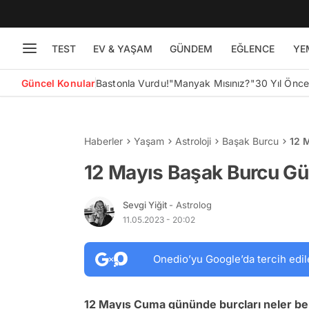
TEST
EV & YAŞAM
GÜNDEM
EĞLENCE
YE
Güncel Konular
Bastonla Vurdu!
"Manyak Mısınız?"
30 Yıl Önc
Haberler
Yaşam
Astroloji
Başak Burcu
12 
12 Mayıs Başak Burcu Gü
Sevgi Yiğit
- Astrolog
11.05.2023 - 20:02
Onedio’yu Google’da tercih edil
12 Mayıs Cuma
gününde burçları neler be