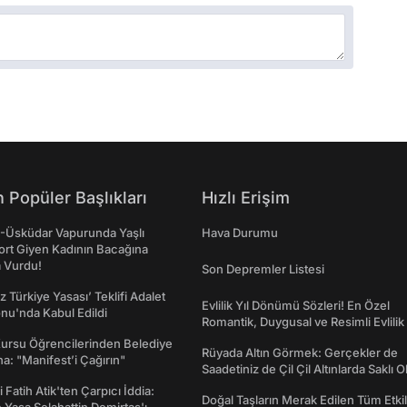
 Popüler Başlıkları
Hızlı Erişim
ş-Üsküdar Vapurunda Yaşlı
Hava Durumu
ort Giyen Kadının Bacağına
a Vurdu!
Son Depremler Listesi
z Türkiye Yasası’ Teklifi Adalet
Evlilik Yıl Dönümü Sözleri! En Özel
nu'nda Kabul Edildi
Romantik, Duygusal ve Resimli Evlilik 
dönümü Mesajları
Kursu Öğrencilerinden Belediye
Rüyada Altın Görmek: Gerçekler de
a: "Manifest’i Çağırın"
Saadetiniz de Çil Çil Altınlarda Saklı Ol
 Fatih Atik'ten Çarpıcı İddia:
Doğal Taşların Merak Edilen Tüm Etkil