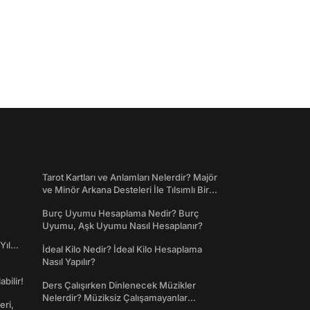
Tarot Kartları ve Anlamları Nelerdir? Majör
ve Minör Arkana Desteleri İle Tılsımlı Bir
Dünyaya Giriş
Burç Uyumu Hesaplama Nedir? Burç
Uyumu, Aşk Uyumu Nasıl Hesaplanır?
Yıl
İdeal Kilo Nedir? İdeal Kilo Hesaplama
Nasıl Yapılır?
abilir!
Ders Çalışırken Dinlenecek Müzikler
Nelerdir? Müziksiz Çalışamayanlar
eri,