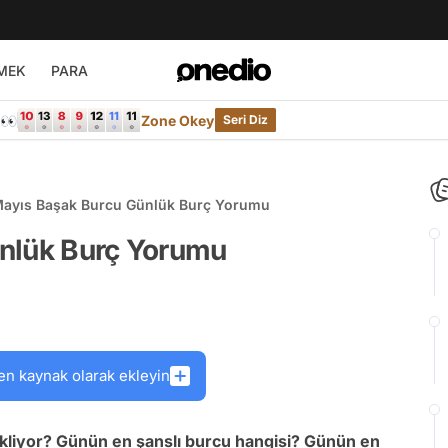
MEK
PARA
e👀
Zone Okey
Seri Diz
Mayıs Başak Burcu Günlük Burç Yorumu
nlük Burç Yorumu
en kaynak olarak ekleyin
kliyor? Günün en şanslı burcu hangisi? Günün en