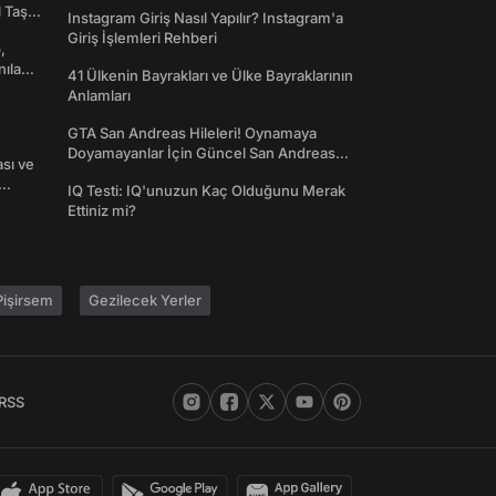
Toplanın!
l Taş
Instagram Giriş Nasıl Yapılır? Instagram'a
Giriş İşlemleri Rehberi
,
nılan
41 Ülkenin Bayrakları ve Ülke Bayraklarının
Anlamları
GTA San Andreas Hileleri! Oynamaya
Doyamayanlar İçin Güncel San Andreas
ası ve
Şifreleri
IQ Testi: IQ'unuzun Kaç Olduğunu Merak
Ettiniz mi?
işirsem
Gezilecek Yerler
RSS