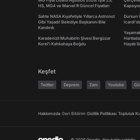
MG Fiyat Listesi Ağustos 2026! İşte ZS,
Çerçeve 
HS, MG4 ve Marvel R Güncel Fiyatları
Kapsıyo
Sahte NASA Kıyafetiyle Yıllarca Astronot
Dursun 
Gibi Yaşadı! Belediye Başkanını Bile
Icardi'd
Kandırdı
Yaşamak 
Karadenizli Muhabirin Şivesi Bergüzar
Haritada
Korel'i Kahkahaya Boğdu
Hayatı S
Keşfet
Twitter
Deprem
Zam
Youtube
Gü
Hakkımızda
Geri Bildirim
Gizlilik Politikası
Topluluk Kur
© 2026 Onedio. Her hakkı saklıdır.