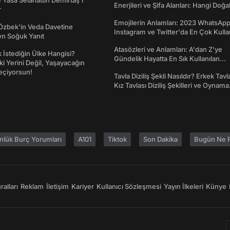
Yasa Selahattin Demirtaş'ı
Enerjileri ve Şifa Alanları: Hangi Doğa
r
Ne İşe Yarar?
Emojilerin Anlamları: 2023 WhatsApp
Özbek'in Veda Davetine
Instagram ve Twitter'da En Çok Kulla
en Soğuk Yanıt
Emojiler ve Anlamları
Atasözleri ve Anlamları: A'dan Z'ye
İstediğin Ülke Hangisi?
Gündelik Hayatta En Sık Kullanılan
ki Yerini Değil, Yaşayacağın
Atasözleri ve Anlamları
eçiyorsun!
Tavla Diziliş Şekli Nasıldır? Erkek Tavl
Kız Tavlası Diziliş Şekilleri ve Oynama
Yönleri
nlük Burç Yorumları
A101
Tiktok
Son Dakika
Bugün Ne P
alları
Reklam
İletişim
Kariyer
Kullanıcı Sözleşmesi
Yayın İlkeleri
Künye