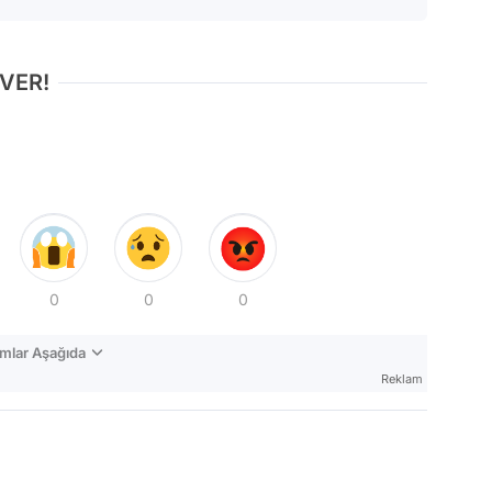
 VER!
0
0
0
mlar Aşağıda
Reklam