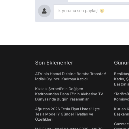
Son Eklenenler
Günün
ATV'nin Hamal Dizisine Bomba Transfer!
Beşikta
İddialı Oyuncu Kadroya Katıldı
Kadın, Ş
Bastonl
Kızılcık Şerbeti'nin Değişen
Kadrosundan Daha 17'nin Akıbetine TV
‘Terörsü
Dünyasında Bugün Yaşananlar
Komisyo
Ağustos 2026 Tesla Fiyat Listesi! İşte
Kur'an 
Tesla Model Y Güncel Fiyatları ve
Başkanın
Özellikleri
Gazeteci