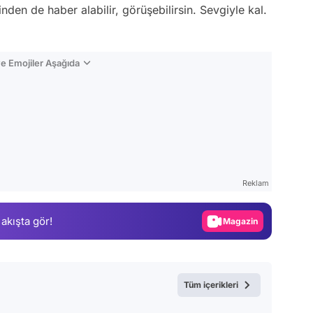
en de haber alabilir, görüşebilirsin. Sevgiyle kal.
e Emojiler Aşağıda
Video
Test
Reklam
Gündem
 akışta gör!
Magazin
Video
Test
Tüm içerikleri