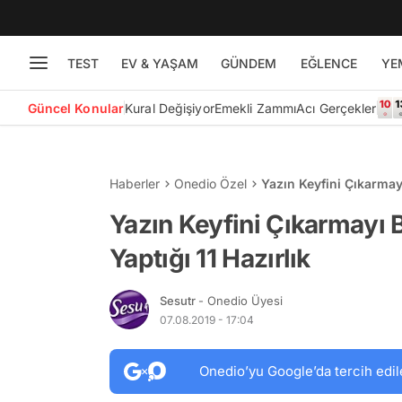
TEST
EV & YAŞAM
GÜNDEM
EĞLENCE
YE
Güncel Konular
Kural Değişiyor
Emekli Zammı
Acı Gerçekler
Haberler
Onedio Özel
Yazın Keyfini Çıkarmayı
Yazın Keyfini Çıkarmayı 
Yaptığı 11 Hazırlık
Sesutr
- Onedio Üyesi
07.08.2019 - 17:04
Onedio’yu Google’da tercih edil