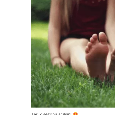
Terlik sezonu açılsın! 😍