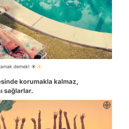
ldamak demek! ☀️✨
cesinde korumakla kalmaz,
 sağlarlar.