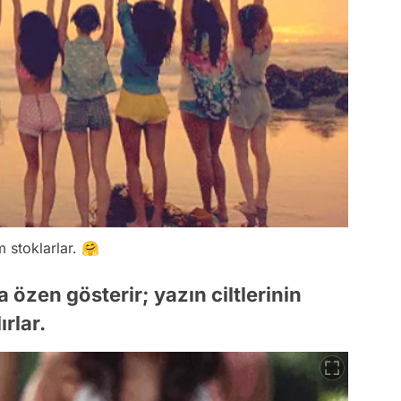
 stoklarlar. 🤗
a özen gösterir; yazın ciltlerinin
rlar.