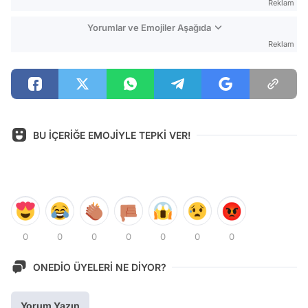
Reklam
Yorumlar ve Emojiler Aşağıda
Reklam
BU İÇERİĞE EMOJİYLE TEPKİ VER!
0
0
0
0
0
0
0
ONEDİO ÜYELERİ NE DİYOR?
Yorum Yazın