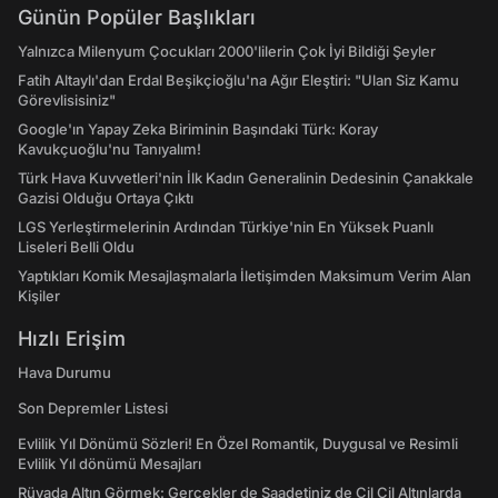
Günün Popüler Başlıkları
Yalnızca Milenyum Çocukları 2000'lilerin Çok İyi Bildiği Şeyler
Fatih Altaylı'dan Erdal Beşikçioğlu'na Ağır Eleştiri: "Ulan Siz Kamu
Görevlisisiniz"
Google'ın Yapay Zeka Biriminin Başındaki Türk: Koray
Kavukçuoğlu'nu Tanıyalım!
Türk Hava Kuvvetleri'nin İlk Kadın Generalinin Dedesinin Çanakkale
Gazisi Olduğu Ortaya Çıktı
LGS Yerleştirmelerinin Ardından Türkiye'nin En Yüksek Puanlı
Liseleri Belli Oldu
Yaptıkları Komik Mesajlaşmalarla İletişimden Maksimum Verim Alan
Kişiler
Hızlı Erişim
Hava Durumu
Son Depremler Listesi
Evlilik Yıl Dönümü Sözleri! En Özel Romantik, Duygusal ve Resimli
Evlilik Yıl dönümü Mesajları
Rüyada Altın Görmek: Gerçekler de Saadetiniz de Çil Çil Altınlarda