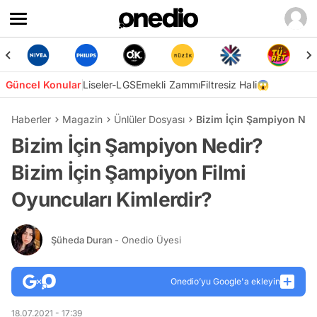
Güncel Konular
Liseler-LGS
Emekli Zammı
Filtresiz Hali😱
Haberler
Magazin
Ünlüler Dosyası
Bizim İçin Şampiyon Nedi
Bizim İçin Şampiyon Nedir?
Bizim İçin Şampiyon Filmi
Oyuncuları Kimlerdir?
Şüheda Duran
- Onedio Üyesi
Onedio’yu Google'a ekleyin
18.07.2021 - 17:39