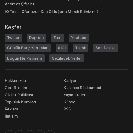
Andreas Şifreleri
IQ Testi: IQ'unuzun Kaç Olduğunu Merak Ettiniz mi?
Keşfet
Twitter
Deprem
Zam
Youtube
Günlük Burç Yorumları
A101
Tiktok
Son Dakika
Bugün Ne Pişirsem
Gezilecek Yerler
Hakkımızda
Kariyer
Geri Bildirim
Kullanıcı Sözleşmesi
Gizlilik Politikası
Yayın İlkeleri
Topluluk Kuralları
Künye
Reklam
RSS
İletişim