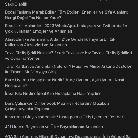
Saklı Olabilir!
Doğal Taşların Merak Edilen Tüm Etkileri, Enerjileri ve Şifa Alanları:
Hangi Doğal Taş Ne İşe Yarar?
Emojilerin Anlamları: 2023 WhatsApp, Instagram ve Twitter'da En
Çok Kullanılan Emojiler ve Anlamları
Atasözleri ve Anlamları: A'dan Z'ye Gündelik Hayatta En Sık
Kullanılan Atasözleri ve Anlamları
Tavla Diziliş Şekli Nasıldır? Erkek Tavlası ve Kız Tavlası Diziliş Şekilleri
ve Oynama Yönleri
Tarot Kartları ve Anlamları Nelerdir? Majör ve Minör Arkana Desteleri
İle Tılsımlı Bir Dünyaya Giriş
Burç Uyumu Hesaplama Nedir? Burç Uyumu, Aşk Uyumu Nasıl
Hesaplanır?
İdeal Kilo Nedir? İdeal Kilo Hesaplama Nasıl Yapılır?
Ders Çalışırken Dinlenecek Müzikler Nelerdir? Müziksiz
Çalışamayanlar Toplanın!
Instagram Giriş Nasıl Yapılır? Instagram'a Giriş İşlemleri Rehberi
41 Ülkenin Bayrakları ve Ülke Bayraklarının Anlamları
GTA San Andreas Hileleri! Oynamaya Doyamayanlar İçin Güncel San