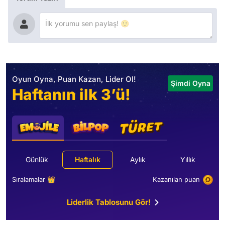
Oyun Oyna, Puan Kazan, Lider Ol!
Şimdi Oyna
Haftanın ilk 3’ü!
Günlük
Haftalık
Aylık
Yıllık
Sıralamalar 👑
Kazanılan puan
Liderlik Tablosunu Gör!