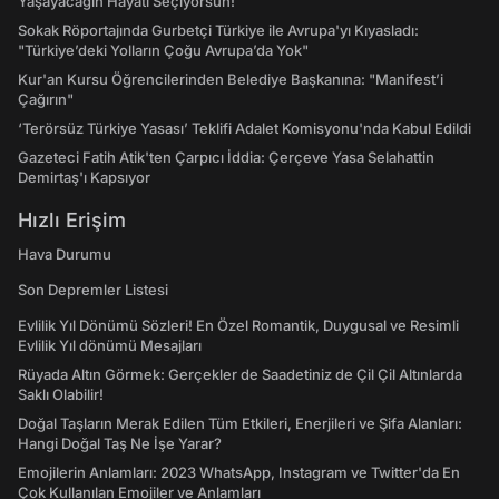
Yaşayacağın Hayatı Seçiyorsun!
Sokak Röportajında Gurbetçi Türkiye ile Avrupa'yı Kıyasladı:
"Türkiye’deki Yolların Çoğu Avrupa’da Yok"
Kur'an Kursu Öğrencilerinden Belediye Başkanına: "Manifest’i
Çağırın"
‘Terörsüz Türkiye Yasası’ Teklifi Adalet Komisyonu'nda Kabul Edildi
Gazeteci Fatih Atik'ten Çarpıcı İddia: Çerçeve Yasa Selahattin
Demirtaş'ı Kapsıyor
Hızlı Erişim
Hava Durumu
Son Depremler Listesi
Evlilik Yıl Dönümü Sözleri! En Özel Romantik, Duygusal ve Resimli
Evlilik Yıl dönümü Mesajları
Rüyada Altın Görmek: Gerçekler de Saadetiniz de Çil Çil Altınlarda
Saklı Olabilir!
Doğal Taşların Merak Edilen Tüm Etkileri, Enerjileri ve Şifa Alanları:
Hangi Doğal Taş Ne İşe Yarar?
Emojilerin Anlamları: 2023 WhatsApp, Instagram ve Twitter'da En
Çok Kullanılan Emojiler ve Anlamları