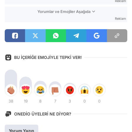
Reklam
Yorumlar ve Emojiler Aşağıda
Reklam
BU İÇERİĞE EMOJİYLE TEPKİ VER!
38
19
8
7
3
0
0
ONEDİO ÜYELERİ NE DİYOR?
Yorum Yazın