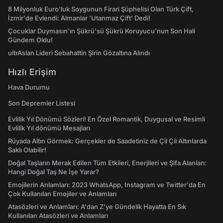
8 Milyonluk Euro'luk Soygunun Firari Şüphelisi Olan Türk Çift,
İzmir'de Evlendi: Almanlar 'Utanmaz Çift' Dedi!
Çocuklar Duymasın'ın Şükrü'sü Şükrü Koruyucu'nun Son Hali
Gündem Oldu!
ultrAslan Lideri Sebahattin Şirin Gözaltına Alındı
Hızlı Erişim
Hava Durumu
Son Depremler Listesi
Evlilik Yıl Dönümü Sözleri! En Özel Romantik, Duygusal ve Resimli
Evlilik Yıl dönümü Mesajları
Rüyada Altın Görmek: Gerçekler de Saadetiniz de Çil Çil Altınlarda
Saklı Olabilir!
Doğal Taşların Merak Edilen Tüm Etkileri, Enerjileri ve Şifa Alanları:
Hangi Doğal Taş Ne İşe Yarar?
Emojilerin Anlamları: 2023 WhatsApp, Instagram ve Twitter'da En
Çok Kullanılan Emojiler ve Anlamları
Atasözleri ve Anlamları: A'dan Z'ye Gündelik Hayatta En Sık
Kullanılan Atasözleri ve Anlamları