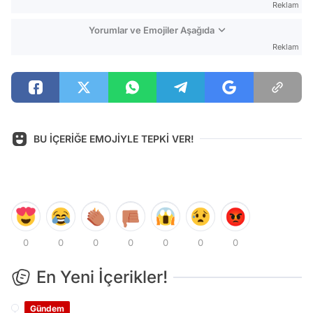
Reklam
Yorumlar ve Emojiler Aşağıda
Reklam
BU İÇERİĞE EMOJİYLE TEPKİ VER!
0
0
0
0
0
0
0
En Yeni İçerikler!
Gündem