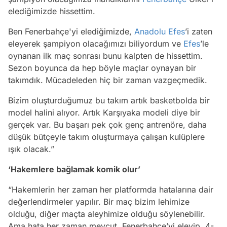
elediğimizde hissettim.
Ben Fenerbahçe'yi elediğimizde,
Anadolu Efes
’i zaten
eleyerek şampiyon olacağımızı biliyordum ve
Efes
’le
oynanan ilk maç sonrası bunu kalpten de hissettim.
Sezon boyunca da hep böyle maçlar oynayan bir
takımdık. Mücadeleden hiç bir zaman vazgeçmedik.
Bizim oluşturduğumuz bu takım artık basketbolda bir
model halini alıyor. Artık Karşıyaka modeli diye bir
gerçek var. Bu başarı pek çok genç antrenöre, daha
düşük bütçeyle takım oluşturmaya çalışan kulüplere
ışık olacak.”
‘Hakemlere bağlamak komik olur’
“Hakemlerin her zaman her platformda hatalarına dair
değerlendirmeler yapılır. Bir maç bizim lehimize
olduğu, diğer maçta aleyhimize olduğu söylenebilir.
Ama hata her zaman mevcut. Fenerbahçe’yi eleyip, 4-