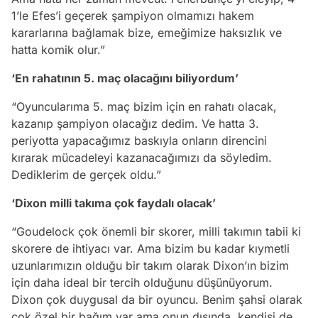
1’le Efes’i geçerek şampiyon olmamızı hakem
kararlarına bağlamak bize, emeğimize haksızlık ve
hatta komik olur.”
‘En rahatının 5. maç olacağını biliyordum’
“Oyuncularıma 5. maç bizim için en rahatı olacak,
kazanıp şampiyon olacağız dedim. Ve hatta 3.
periyotta yapacağımız baskıyla onların direncini
kırarak mücadeleyi kazanacağımızı da söyledim.
Dediklerim de gerçek oldu.”
‘Dixon milli takıma çok faydalı olacak’
“Goudelock çok önemli bir skorer, milli takımın tabii ki
skorere de ihtiyacı var. Ama bizim bu kadar kıymetli
uzunlarımızın olduğu bir takım olarak Dixon’ın bizim
için daha ideal bir tercih olduğunu düşünüyorum.
Dixon çok duygusal da bir oyuncu. Benim şahsi olarak
çok özel bir bağım var ama onun dışında, kendisi de