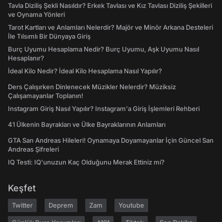
Tavla Diziliş Şekli Nasıldır? Erkek Tavlası ve Kız Tavlası Diziliş Şekilleri
ve Oynama Yönleri
Tarot Kartları ve Anlamları Nelerdir? Majör ve Minör Arkana Desteleri
İle Tılsımlı Bir Dünyaya Giriş
Burç Uyumu Hesaplama Nedir? Burç Uyumu, Aşk Uyumu Nasıl
Hesaplanır?
İdeal Kilo Nedir? İdeal Kilo Hesaplama Nasıl Yapılır?
Ders Çalışırken Dinlenecek Müzikler Nelerdir? Müziksiz
Çalışamayanlar Toplanın!
Instagram Giriş Nasıl Yapılır? Instagram'a Giriş İşlemleri Rehberi
41 Ülkenin Bayrakları ve Ülke Bayraklarının Anlamları
GTA San Andreas Hileleri! Oynamaya Doyamayanlar İçin Güncel San
Andreas Şifreleri
IQ Testi: IQ'unuzun Kaç Olduğunu Merak Ettiniz mi?
Keşfet
Twitter
Deprem
Zam
Youtube