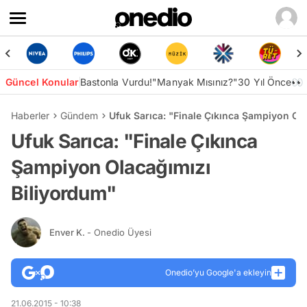
Güncel Konular
Bastonla Vurdu!
"Manyak Mısınız?"
30 Yıl Önce👀
Haberler
Gündem
Ufuk Sarıca: "Finale Çıkınca Şampiyon Ol
Ufuk Sarıca: "Finale Çıkınca
Şampiyon Olacağımızı
Biliyordum"
Enver K.
- Onedio Üyesi
Onedio’yu Google'a ekleyin
21.06.2015 - 10:38