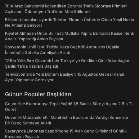
Tüm Araç Sahiplerini İlgilendiren Zorunlu Trafik Sigortası Primleri
Açıklandı: Ödemeyen Trafikten Men Edilecek
Bilişim Uzmanları Uyardı: Telefon Ekranın Üstünde Çıkan Yeşil Nokta
Ne Anlama Geliyor?
Kıyafet Almadan Önce Bu Testi Mutlaka Yapın: Bir Kadın Kişisel Renk
Analizi Yaptırdığı Anları Paylaştı
Sosyetenin Ünlü İsmi Tatilde Kaza Geçirdi: Ambulans Uçakla
İstanbul'a Getirilip Ameliyata Alındı
12 Bin Yıllık Sırrı Çözmek İçin Türkiye'ye Geldiler: Çinli Arkeologlar
Şanlıurfa'da Kazılara Başladı
Televizyonlarda Yeni Dönem Başlıyor: 15 Ağustos Gecesi Kanal
Ayarı Yapmanız Gerekiyor
Günün Popüler Başlıkları
Çeşme'de Kumrucuya Tepki Yağdı! 1,5 Saatlik Süreyi Aşana 2 Bin TL
Ücret
Güvenlik Müdahale Etti: Manifest'in Bodrum'da Verdiği Konserde
Bir Genç Sahneye Atladı
Sakarya'da Limonata Satıp iPhone 15 Alan Genç Girişimci Günlük
Kazancını Paylaştı