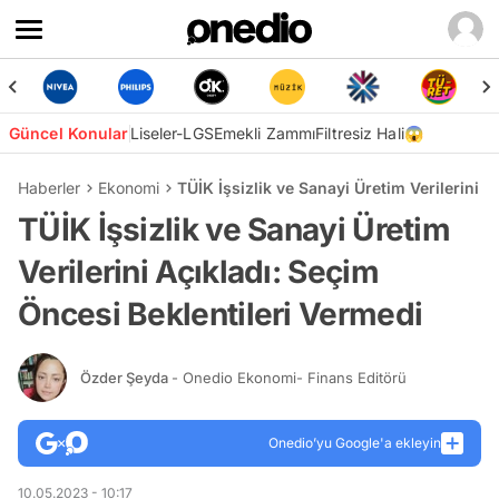
Güncel Konular
Liseler-LGS
Emekli Zammı
Filtresiz Hali😱
Haberler
Ekonomi
TÜİK İşsizlik ve Sanayi Üretim Verilerini 
TÜİK İşsizlik ve Sanayi Üretim
Verilerini Açıkladı: Seçim
Öncesi Beklentileri Vermedi
Özder Şeyda
- Onedio Ekonomi- Finans Editörü
Onedio’yu Google'a ekleyin
10.05.2023 - 10:17