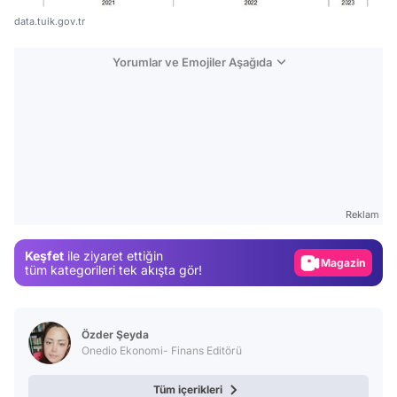
data.tuik.gov.tr
Yorumlar ve Emojiler Aşağıda
Video
Test
Reklam
Gündem
Keşfet
ile ziyaret ettiğin
Magazin
tüm kategorileri tek akışta gör!
Video
Test
Özder Şeyda
Onedio Ekonomi- Finans Editörü
Tüm içerikleri