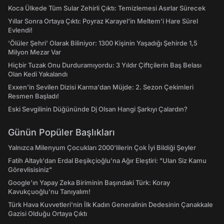
Koca Ülkede Tüm Sular Zehirli Çıktı: Temizlemesi Asırlar Sürecek
Yıllar Sonra Ortaya Çıktı: Poyraz Karayel'in Meltem'i Hare Sürel
Evlendi!
'Ölüler Şehri' Olarak Biliniyor: 1300 Kişinin Yaşadığı Şehirde 1,5
Milyon Mezar Var
Hiçbir Tuzak Onu Durduramıyordu: 3 Yıldır Çiftçilerin Baş Belası
Olan Kedi Yakalandı
Exxen'in Sevilen Dizisi Karma'dan Müjde: 2. Sezon Çekimleri
Resmen Başladı!
Eski Sevgilinin Düğününde Dj Olsan Hangi Şarkıyı Çalardın?
Günün Popüler Başlıkları
Yalnızca Milenyum Çocukları 2000'lilerin Çok İyi Bildiği Şeyler
Fatih Altaylı'dan Erdal Beşikçioğlu'na Ağır Eleştiri: "Ulan Siz Kamu
Görevlisisiniz"
Google'ın Yapay Zeka Biriminin Başındaki Türk: Koray
Kavukçuoğlu'nu Tanıyalım!
Türk Hava Kuvvetleri'nin İlk Kadın Generalinin Dedesinin Çanakkale
Gazisi Olduğu Ortaya Çıktı