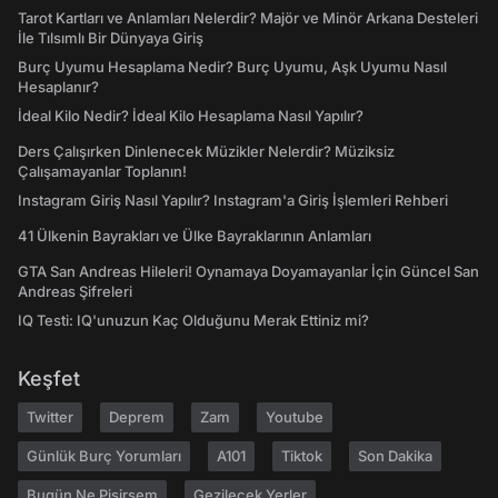
Tarot Kartları ve Anlamları Nelerdir? Majör ve Minör Arkana Desteleri
İle Tılsımlı Bir Dünyaya Giriş
Burç Uyumu Hesaplama Nedir? Burç Uyumu, Aşk Uyumu Nasıl
Hesaplanır?
İdeal Kilo Nedir? İdeal Kilo Hesaplama Nasıl Yapılır?
Ders Çalışırken Dinlenecek Müzikler Nelerdir? Müziksiz
Çalışamayanlar Toplanın!
Instagram Giriş Nasıl Yapılır? Instagram'a Giriş İşlemleri Rehberi
41 Ülkenin Bayrakları ve Ülke Bayraklarının Anlamları
GTA San Andreas Hileleri! Oynamaya Doyamayanlar İçin Güncel San
Andreas Şifreleri
IQ Testi: IQ'unuzun Kaç Olduğunu Merak Ettiniz mi?
Keşfet
Twitter
Deprem
Zam
Youtube
Günlük Burç Yorumları
A101
Tiktok
Son Dakika
Bugün Ne Pişirsem
Gezilecek Yerler