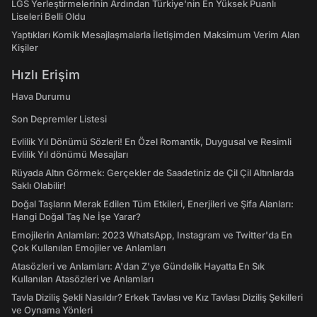
LGS Yerleştirmelerinin Ardından Türkiye'nin En Yüksek Puanlı
Liseleri Belli Oldu
Yaptıkları Komik Mesajlaşmalarla İletişimden Maksimum Verim Alan
Kişiler
Hızlı Erişim
Hava Durumu
Son Depremler Listesi
Evlilik Yıl Dönümü Sözleri! En Özel Romantik, Duygusal ve Resimli
Evlilik Yıl dönümü Mesajları
Rüyada Altın Görmek: Gerçekler de Saadetiniz de Çil Çil Altınlarda
Saklı Olabilir!
Doğal Taşların Merak Edilen Tüm Etkileri, Enerjileri ve Şifa Alanları:
Hangi Doğal Taş Ne İşe Yarar?
Emojilerin Anlamları: 2023 WhatsApp, Instagram ve Twitter'da En
Çok Kullanılan Emojiler ve Anlamları
Atasözleri ve Anlamları: A'dan Z'ye Gündelik Hayatta En Sık
Kullanılan Atasözleri ve Anlamları
Tavla Diziliş Şekli Nasıldır? Erkek Tavlası ve Kız Tavlası Diziliş Şekilleri
ve Oynama Yönleri