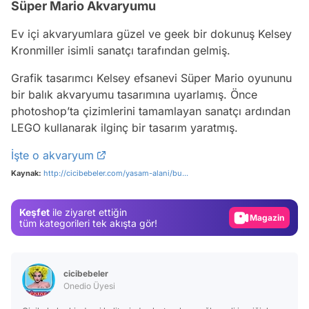
Süper Mario Akvaryumu
Ev içi akvaryumlara güzel ve geek bir dokunuş Kelsey
Kronmiller isimli sanatçı tarafından gelmiş.
Grafik tasarımcı Kelsey efsanevi Süper Mario oyununu
bir balık akvaryumu tasarımına uyarlamış. Önce
photoshop’ta çizimlerini tamamlayan sanatçı ardından
LEGO kullanarak ilginç bir tasarım yaratmış.
Video
İşte o akvaryum
Test
Kaynak:
http://cicibebeler.com/yasam-alani/bu...
Gündem
Keşfet
ile ziyaret ettiğin
Magazin
tüm kategorileri tek akışta gör!
Video
Test
cicibebeler
Onedio Üyesi