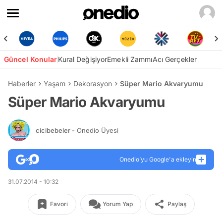
Güncel Konular
Kural Değişiyor
Emekli Zammı
Acı Gerçekler
Haberler
Yaşam
Dekorasyon
Süper Mario Akvaryumu
Süper Mario Akvaryumu
cicibebeler
- Onedio Üyesi
Onedio’yu Google'a ekleyin
31.07.2014 - 10:32
Favori
Yorum Yap
Paylaş