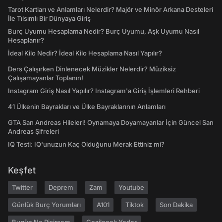
Tarot Kartları ve Anlamları Nelerdir? Majör ve Minör Arkana Desteleri
İle Tılsımlı Bir Dünyaya Giriş
Burç Uyumu Hesaplama Nedir? Burç Uyumu, Aşk Uyumu Nasıl
Hesaplanır?
İdeal Kilo Nedir? İdeal Kilo Hesaplama Nasıl Yapılır?
Ders Çalışırken Dinlenecek Müzikler Nelerdir? Müziksiz
Çalışamayanlar Toplanın!
Instagram Giriş Nasıl Yapılır? Instagram'a Giriş İşlemleri Rehberi
41 Ülkenin Bayrakları ve Ülke Bayraklarının Anlamları
GTA San Andreas Hileleri! Oynamaya Doyamayanlar İçin Güncel San
Andreas Şifreleri
IQ Testi: IQ'unuzun Kaç Olduğunu Merak Ettiniz mi?
Keşfet
Twitter
Deprem
Zam
Youtube
Günlük Burç Yorumları
A101
Tiktok
Son Dakika