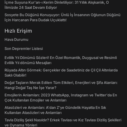
İçme Suyuna Kur'an-ı Kerim Dinletiliyor: 31 Yıllık Alışkanlık, O
İlimizde 24 Saat Devam Ediyor
Sosyete Bu Düğünü Konuşuyor: Ünlü İş İnsanının Oğlunun Düğünü
İçin Harcanan Para Dudak Uçuklattı!
Hızlı Erişim
Hava Durumu
Son Depremler Listesi
Evlilik Yıl Dönümü Sözleri! En Özel Romantik, Duygusal ve Resimli
Evlilik Yıl dönümü Mesajları
Rüyada Altın Görmek: Gerçekler de Saadetiniz de Çil Çil Altınlarda
Saklı Olabilir!
Doğal Taşların Merak Edilen Tüm Etkileri, Enerjileri ve Şifa Alanları:
Hangi Doğal Taş Ne İşe Yarar?
Emojilerin Anlamları: 2023 WhatsApp, Instagram ve Twitter'da En
Çok Kullanılan Emojiler ve Anlamları
Atasözleri ve Anlamları: A'dan Z'ye Gündelik Hayatta En Sık
Kullanılan Atasözleri ve Anlamları
Tavla Diziliş Şekli Nasıldır? Erkek Tavlası ve Kız Tavlası Diziliş Şekilleri
ve Oynama Yönleri