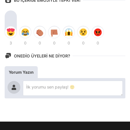
BU İÇERİĞE EMOJİYLE TEPKİ VER!
3
0
0
0
0
0
0
ONEDİO ÜYELERİ NE DİYOR?
Yorum Yazın