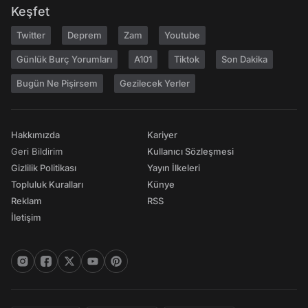
Keşfet
Twitter
Deprem
Zam
Youtube
Günlük Burç Yorumları
A101
Tiktok
Son Dakika
Bugün Ne Pişirsem
Gezilecek Yerler
Hakkımızda
Kariyer
Geri Bildirim
Kullanıcı Sözleşmesi
Gizlilik Politikası
Yayın İlkeleri
Topluluk Kuralları
Künye
Reklam
RSS
İletişim