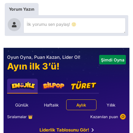
Yorum Yazın
Oyun Oyna, Puan Kazan, Lider Ol!
Şimdi Oyna
Ayın ilk 3’ü!
Günlük
Haftalık
Aylık
Yıllık
Sıralamalar 👑
Kazanılan puan
Liderlik Tablosunu Gör!