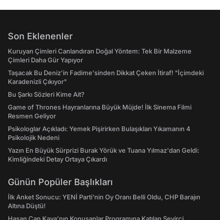
Son Eklenenler
Kuruyan Çimleri Canlandıran Doğal Yöntem: Tek Bir Malzeme
Çimleri Daha Gür Yapıyor
Taşacak Bu Deniz'in Fadime'sinden Dikkat Çeken İtiraf! "İçimdeki
Karadenizli Çıkıyor"
Bu Şarkı Sözleri Kime Ait?
Game of Thrones Hayranlarına Büyük Müjde! İlk Sinema Filmi
Resmen Geliyor
Psikologlar Açıkladı: Yemek Pişirirken Bulaşıkları Yıkamanın 4
Psikolojik Nedeni
Yazın En Büyük Sürprizi Burak Yörük ve Tuana Yılmaz'dan Geldi:
Kimliğindeki Detay Ortaya Çıkardı
Günün Popüler Başlıkları
İlk Anket Sonucu: YENİ Parti'nin Oy Oranı Belli Oldu, CHP Barajın
Altına Düştü!
Hasan Can Kaya’nın Konuşanlar Programına Katılan Seyirci