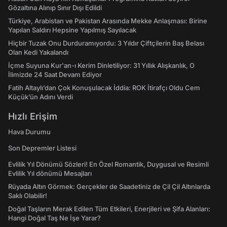
Gözaltına Alınıp Sınır Dışı Edildi
Türkiye, Arabistan ve Pakistan Arasında Mekke Anlaşması: Birine
Yapılan Saldırı Hepsine Yapılmış Sayılacak
Hiçbir Tuzak Onu Durduramıyordu: 3 Yıldır Çiftçilerin Baş Belası
Olan Kedi Yakalandı
İçme Suyuna Kur'an-ı Kerim Dinletiliyor: 31 Yıllık Alışkanlık, O
İlimizde 24 Saat Devam Ediyor
Fatih Altaylı’dan Çok Konuşulacak İddia: ROK İtirafçı Oldu Cem
Küçük’ün Adını Verdi
Hızlı Erişim
Hava Durumu
Son Depremler Listesi
Evlilik Yıl Dönümü Sözleri! En Özel Romantik, Duygusal ve Resimli
Evlilik Yıl dönümü Mesajları
Rüyada Altın Görmek: Gerçekler de Saadetiniz de Çil Çil Altınlarda
Saklı Olabilir!
Doğal Taşların Merak Edilen Tüm Etkileri, Enerjileri ve Şifa Alanları:
Hangi Doğal Taş Ne İşe Yarar?