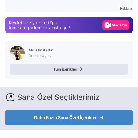
Test
Reklam
Gündem
Keşfet
ile ziyaret ettiğin
Magazin
tüm kategorileri tek akışta gör!
Video
Test
Akustik Kadın
Onedio Üyesi
Tüm içerikleri
Sana Özel Seçtiklerimiz
Daha Fazla Sana Özel İçerikler