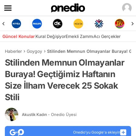
Güncel Konular
Kural Değişiyor
Emekli Zammı
Acı Gerçekler
Haberler
Goygoy
Stilinden Memnun Olmayanlar Buraya! Geçti
Stilinden Memnun Olmayanlar
Buraya! Geçtiğimiz Haftanın
Size İlham Verecek 25 Sokak
Stili
Akustik Kadın
- Onedio Üyesi
Onedio’yu Google'a ekleyin