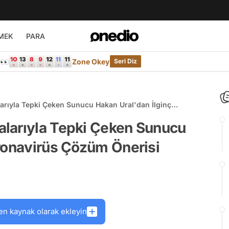
MEK
PARA
e👀
Zone Okey
Seri Diz
rıyla Tepki Çeken Sunucu Hakan Ural'dan İlginç
si
larıyla Tepki Çeken Sunucu
ronavirüs Çözüm Önerisi
en kaynak olarak ekleyin