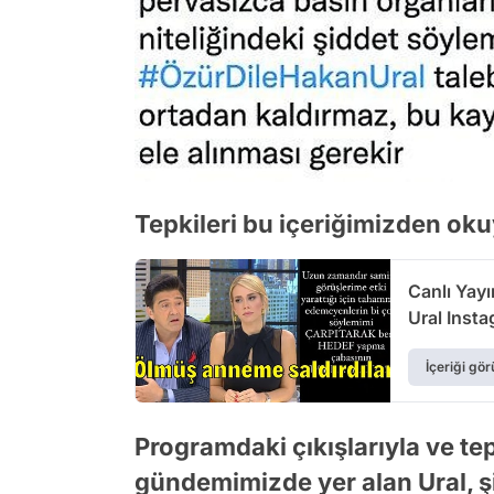
Tepkileri bu içeriğimizden okuy
Canlı Yay
Ural Inst
İçeriği gör
Programdaki çıkışlarıyla ve tep
gündemimizde yer alan Ural, şi