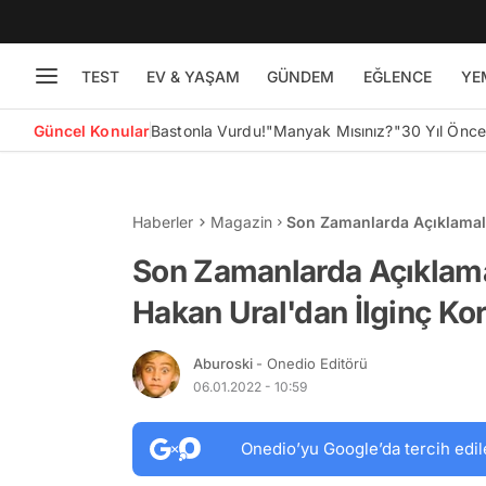
TEST
EV & YAŞAM
GÜNDEM
EĞLENCE
YE
Güncel Konular
Bastonla Vurdu!
"Manyak Mısınız?"
30 Yıl Önc
Haberler
Magazin
Son Zamanlarda Açıklamala
Koronavirüs Çözüm Öneri
Son Zamanlarda Açıklama
Hakan Ural'dan İlginç Ko
Aburoski
- Onedio Editörü
06.01.2022 - 10:59
Onedio’yu Google’da tercih edil