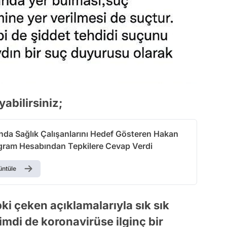
abilirsiniz;
ında Sağlık Çalışanlarını Hedef Gösteren Hakan
agram Hesabından Tepkilere Cevap Verdi
üntüle
ki çeken açıklamalarıyla sık sık
mdi de koronavirüse ilginç bir