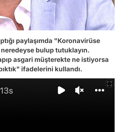
aptığı paylaşımda "Koronavirüse
l neredeyse bulup tutuklayın.
apıp asgari müşterekte ne istiyorsa
bıktık" ifadelerini kullandı.