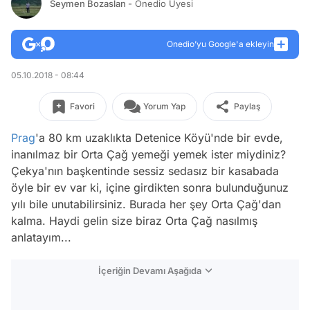
Seymen Bozaslan
- Onedio Üyesi
Onedio’yu Google'a ekleyin
05.10.2018 - 08:44
Favori
Yorum Yap
Paylaş
Prag
'a 80 km uzaklıkta Detenice Köyü'nde bir evde,
inanılmaz bir Orta Çağ yemeği yemek ister miydiniz?
Çekya'nın başkentinde sessiz sedasız bir kasabada
öyle bir ev var ki, içine girdikten sonra bulunduğunuz
yılı bile unutabilirsiniz. Burada her şey Orta Çağ'dan
kalma. Haydi gelin size biraz Orta Çağ nasılmış
anlatayım...
İçeriğin Devamı Aşağıda