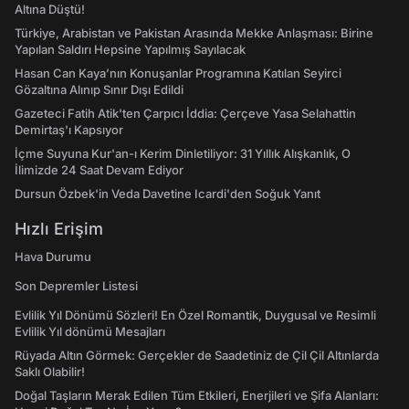
Altına Düştü!
Türkiye, Arabistan ve Pakistan Arasında Mekke Anlaşması: Birine
Yapılan Saldırı Hepsine Yapılmış Sayılacak
Hasan Can Kaya’nın Konuşanlar Programına Katılan Seyirci
Gözaltına Alınıp Sınır Dışı Edildi
Gazeteci Fatih Atik'ten Çarpıcı İddia: Çerçeve Yasa Selahattin
Demirtaş'ı Kapsıyor
İçme Suyuna Kur'an-ı Kerim Dinletiliyor: 31 Yıllık Alışkanlık, O
İlimizde 24 Saat Devam Ediyor
Dursun Özbek'in Veda Davetine Icardi'den Soğuk Yanıt
Hızlı Erişim
Hava Durumu
Son Depremler Listesi
Evlilik Yıl Dönümü Sözleri! En Özel Romantik, Duygusal ve Resimli
Evlilik Yıl dönümü Mesajları
Rüyada Altın Görmek: Gerçekler de Saadetiniz de Çil Çil Altınlarda
Saklı Olabilir!
Doğal Taşların Merak Edilen Tüm Etkileri, Enerjileri ve Şifa Alanları: