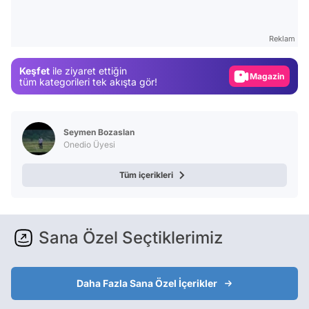
Test
Gündem
Reklam
Magazin
Keşfet
ile ziyaret ettiğin
Video
tüm kategorileri tek akışta gör!
Test
Seymen Bozaslan
Onedio Üyesi
Tüm içerikleri
Sana Özel Seçtiklerimiz
Daha Fazla Sana Özel İçerikler