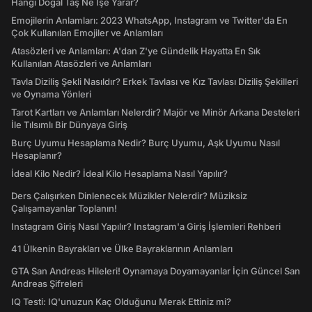
Hangi Doğal Taş Ne İşe Yarar?
Emojilerin Anlamları: 2023 WhatsApp, Instagram ve Twitter'da En
Çok Kullanılan Emojiler ve Anlamları
Atasözleri ve Anlamları: A'dan Z'ye Gündelik Hayatta En Sık
Kullanılan Atasözleri ve Anlamları
Tavla Diziliş Şekli Nasıldır? Erkek Tavlası ve Kız Tavlası Diziliş Şekilleri
ve Oynama Yönleri
Tarot Kartları ve Anlamları Nelerdir? Majör ve Minör Arkana Desteleri
İle Tılsımlı Bir Dünyaya Giriş
Burç Uyumu Hesaplama Nedir? Burç Uyumu, Aşk Uyumu Nasıl
Hesaplanır?
İdeal Kilo Nedir? İdeal Kilo Hesaplama Nasıl Yapılır?
Ders Çalışırken Dinlenecek Müzikler Nelerdir? Müziksiz
Çalışamayanlar Toplanın!
Instagram Giriş Nasıl Yapılır? Instagram'a Giriş İşlemleri Rehberi
41 Ülkenin Bayrakları ve Ülke Bayraklarının Anlamları
GTA San Andreas Hileleri! Oynamaya Doyamayanlar İçin Güncel San
Andreas Şifreleri
IQ Testi: IQ'unuzun Kaç Olduğunu Merak Ettiniz mi?