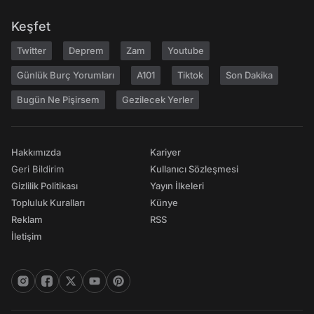
Keşfet
Twitter
Deprem
Zam
Youtube
Günlük Burç Yorumları
A101
Tiktok
Son Dakika
Bugün Ne Pişirsem
Gezilecek Yerler
Hakkımızda
Kariyer
Geri Bildirim
Kullanıcı Sözleşmesi
Gizlilik Politikası
Yayın İlkeleri
Topluluk Kuralları
Künye
Reklam
RSS
İletişim