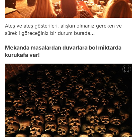
Ateş ve ateş gösterileri, alışkın olmanız gereken ve
sürekli göreceğiniz bir durum burada...
Mekanda masalardan duvarlara bol miktarda
kurukafa var!