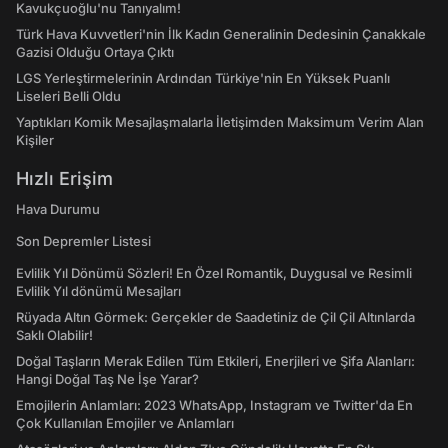
Kavukçuoğlu'nu Tanıyalım!
Türk Hava Kuvvetleri'nin İlk Kadın Generalinin Dedesinin Çanakkale
Gazisi Olduğu Ortaya Çıktı
LGS Yerleştirmelerinin Ardından Türkiye'nin En Yüksek Puanlı
Liseleri Belli Oldu
Yaptıkları Komik Mesajlaşmalarla İletişimden Maksimum Verim Alan
Kişiler
Hızlı Erişim
Hava Durumu
Son Depremler Listesi
Evlilik Yıl Dönümü Sözleri! En Özel Romantik, Duygusal ve Resimli
Evlilik Yıl dönümü Mesajları
Rüyada Altın Görmek: Gerçekler de Saadetiniz de Çil Çil Altınlarda
Saklı Olabilir!
Doğal Taşların Merak Edilen Tüm Etkileri, Enerjileri ve Şifa Alanları:
Hangi Doğal Taş Ne İşe Yarar?
Emojilerin Anlamları: 2023 WhatsApp, Instagram ve Twitter'da En
Çok Kullanılan Emojiler ve Anlamları