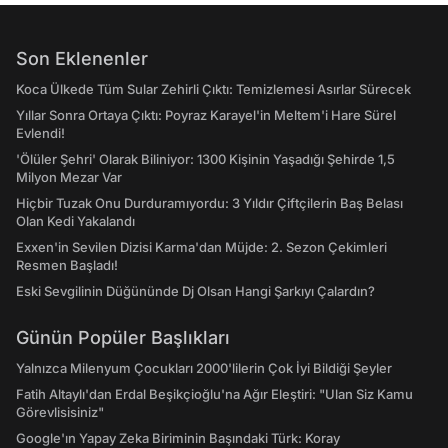
Son Eklenenler
Koca Ülkede Tüm Sular Zehirli Çıktı: Temizlemesi Asırlar Sürecek
Yıllar Sonra Ortaya Çıktı: Poyraz Karayel'in Meltem'i Hare Sürel
Evlendi!
'Ölüler Şehri' Olarak Biliniyor: 1300 Kişinin Yaşadığı Şehirde 1,5
Milyon Mezar Var
Hiçbir Tuzak Onu Durduramıyordu: 3 Yıldır Çiftçilerin Baş Belası
Olan Kedi Yakalandı
Exxen'in Sevilen Dizisi Karma'dan Müjde: 2. Sezon Çekimleri
Resmen Başladı!
Eski Sevgilinin Düğününde Dj Olsan Hangi Şarkıyı Çalardın?
Günün Popüler Başlıkları
Yalnızca Milenyum Çocukları 2000'lilerin Çok İyi Bildiği Şeyler
Fatih Altaylı'dan Erdal Beşikçioğlu'na Ağır Eleştiri: "Ulan Siz Kamu
Görevlisisiniz"
Google'ın Yapay Zeka Biriminin Başındaki Türk: Koray