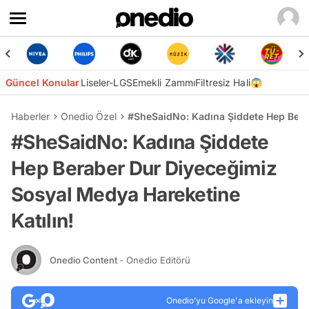
Güncel Konular
Liseler-LGS
Emekli Zammı
Filtresiz Hali😱
Haberler
Onedio Özel
#SheSaidNo: Kadına Şiddete Hep Berab
#SheSaidNo: Kadına Şiddete
Hep Beraber Dur Diyeceğimiz
Sosyal Medya Hareketine
Katılın!
Onedio Content
- Onedio Editörü
Onedio’yu Google'a ekleyin