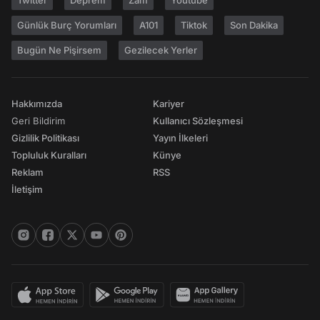
Twitter
Deprem
Zam
Youtube
Günlük Burç Yorumları
A101
Tiktok
Son Dakika
Bugün Ne Pişirsem
Gezilecek Yerler
Hakkımızda
Kariyer
Geri Bildirim
Kullanıcı Sözleşmesi
Gizlilik Politikası
Yayın İlkeleri
Topluluk Kuralları
Künye
Reklam
RSS
İletişim