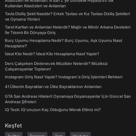
Atasözleri ve Anlamları: A'dan Z'ye Gündelik Hayatta En Sık
Kullanılan Atasözleri ve Anlamları
Tavla Diziliş Şekli Nasıldır? Erkek Tavlası ve Kız Tavlası Diziliş Şekilleri
ve Oynama Yönleri
Tarot Kartları ve Anlamları Nelerdir? Majör ve Minör Arkana Desteleri
İle Tılsımlı Bir Dünyaya Giriş
Burç Uyumu Hesaplama Nedir? Burç Uyumu, Aşk Uyumu Nasıl
Hesaplanır?
İdeal Kilo Nedir? İdeal Kilo Hesaplama Nasıl Yapılır?
Ders Çalışırken Dinlenecek Müzikler Nelerdir? Müziksiz
Çalışamayanlar Toplanın!
Instagram Giriş Nasıl Yapılır? Instagram'a Giriş İşlemleri Rehberi
41 Ülkenin Bayrakları ve Ülke Bayraklarının Anlamları
GTA San Andreas Hileleri! Oynamaya Doyamayanlar İçin Güncel San
Andreas Şifreleri
IQ Testi: IQ'unuzun Kaç Olduğunu Merak Ettiniz mi?
Keşfet