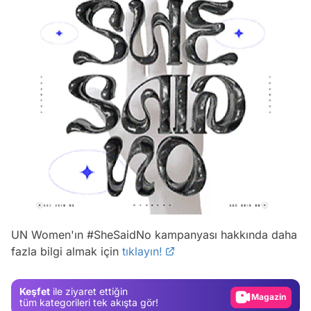
Video
UN Women'ın #SheSaidNo kampanyası hakkında daha
fazla bilgi almak için
tıklayın!
Test
Gündem
Keşfet
ile ziyaret ettiğin
Magazin
tüm kategorileri tek akışta gör!