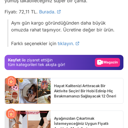
yumuş takabileceğiniz süper bir çanta.
Fiyatı: 72,11 TL.
Burada.
Aynı gün kargo göründüğünden daha büyük
Video
omuzda rahat taşınıyor. Ücretine değer bir ürün.
Test
Farklı seçenekler için
tıklayın.
Gündem
Magazin
Keşfet
ile ziyaret ettiğin
Video
tüm kategorileri tek akışta gör!
Test
Hayat Kalitenizi Arttıracak Bir
Aktivite Seçin! Bir Hobi Edinip Hiç
Bırakmamanızı Sağlayacak 12 Öneri
Ayağınızdan Çıkartmak
İstemeyeceğiniz Uygun Fiyatlı