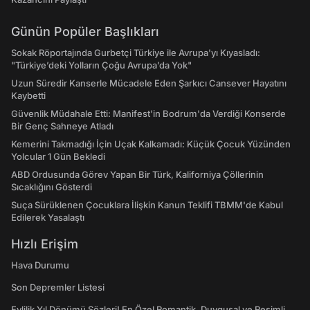
Günün Popüler Başlıkları
Sokak Röportajında Gurbetçi Türkiye ile Avrupa'yı Kıyasladı:
"Türkiye’deki Yolların Çoğu Avrupa’da Yok"
Uzun Süredir Kanserle Mücadele Eden Şarkıcı Cansever Hayatını
Kaybetti
Güvenlik Müdahale Etti: Manifest'in Bodrum'da Verdiği Konserde
Bir Genç Sahneye Atladı
Kemerini Takmadığı İçin Uçak Kalkamadı: Küçük Çocuk Yüzünden
Yolcular 1 Gün Bekledi
ABD Ordusunda Görev Yapan Bir Türk, Kaliforniya Çöllerinin
Sıcaklığını Gösterdi
Suça Sürüklenen Çocuklara İlişkin Kanun Teklifi TBMM'de Kabul
Edilerek Yasalaştı
Hızlı Erişim
Hava Durumu
Son Depremler Listesi
Evlilik Yıl Dönümü Sözleri! En Özel Romantik, Duygusal ve Resimli