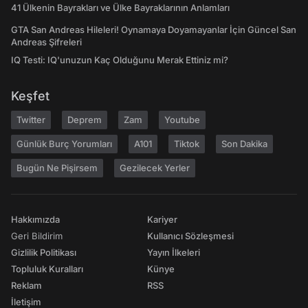
41 Ülkenin Bayrakları ve Ülke Bayraklarının Anlamları
GTA San Andreas Hileleri! Oynamaya Doyamayanlar İçin Güncel San
Andreas Şifreleri
IQ Testi: IQ'unuzun Kaç Olduğunu Merak Ettiniz mi?
Keşfet
Twitter
Deprem
Zam
Youtube
Günlük Burç Yorumları
A101
Tiktok
Son Dakika
Bugün Ne Pişirsem
Gezilecek Yerler
Hakkımızda
Kariyer
Geri Bildirim
Kullanıcı Sözleşmesi
Gizlilik Politikası
Yayın İlkeleri
Topluluk Kuralları
Künye
Reklam
RSS
İletişim