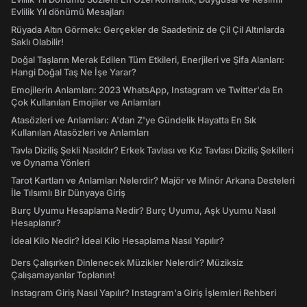
Evlilik Yıl dönümü Mesajları
Rüyada Altın Görmek: Gerçekler de Saadetiniz de Çil Çil Altınlarda
Saklı Olabilir!
Doğal Taşların Merak Edilen Tüm Etkileri, Enerjileri ve Şifa Alanları:
Hangi Doğal Taş Ne İşe Yarar?
Emojilerin Anlamları: 2023 WhatsApp, Instagram ve Twitter'da En
Çok Kullanılan Emojiler ve Anlamları
Atasözleri ve Anlamları: A'dan Z'ye Gündelik Hayatta En Sık
Kullanılan Atasözleri ve Anlamları
Tavla Diziliş Şekli Nasıldır? Erkek Tavlası ve Kız Tavlası Diziliş Şekilleri
ve Oynama Yönleri
Tarot Kartları ve Anlamları Nelerdir? Majör ve Minör Arkana Desteleri
İle Tılsımlı Bir Dünyaya Giriş
Burç Uyumu Hesaplama Nedir? Burç Uyumu, Aşk Uyumu Nasıl
Hesaplanır?
İdeal Kilo Nedir? İdeal Kilo Hesaplama Nasıl Yapılır?
Ders Çalışırken Dinlenecek Müzikler Nelerdir? Müziksiz
Çalışamayanlar Toplanın!
Instagram Giriş Nasıl Yapılır? Instagram'a Giriş İşlemleri Rehberi