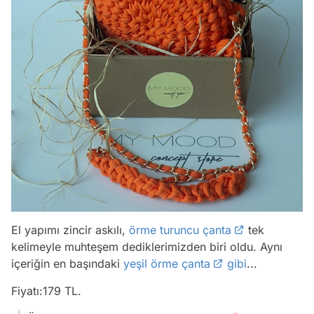
El yapımı zincir askılı,
örme turuncu çanta
tek
kelimeyle muhteşem dediklerimizden biri oldu. Aynı
içeriğin en başındaki
yeşil örme çanta
gibi
...
Fiyatı:179 TL.