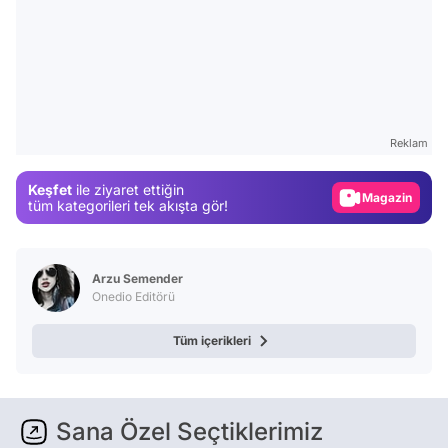
Video
Test
Gündem
Reklam
Magazin
Keşfet
ile ziyaret ettiğin
Video
tüm kategorileri tek akışta gör!
Test
Arzu Semender
Onedio Editörü
Tüm içerikleri
Sana Özel Seçtiklerimiz