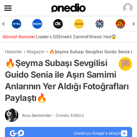
Güncel Konular
Liseler-LGS
Emekli Zammı
Filtresiz Hali😱
Haberler
Magazin
🔥Şeyma Subaşı Sevgilisi Guido Senia ile 
🔥Şeyma Subaşı Sevgilisi
Guido Senia ile Aşırı Samimi
Anlarının Yer Aldığı Fotoğrafları
Paylaştı🔥
Arzu Semender
- Onedio Editörü
Onedio’yu Google'a ekleyin