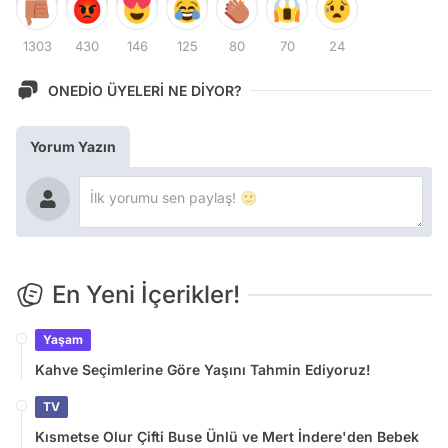
1303
430
146
125
80
70
24
ONEDİO ÜYELERİ NE DİYOR?
Yorum Yazın
En Yeni İçerikler!
Yaşam
Kahve Seçimlerine Göre Yaşını Tahmin Ediyoruz!
TV
Kısmetse Olur Çifti Buse Ünlü ve Mert İndere'den Bebek