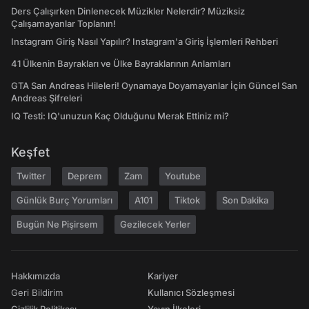
Ders Çalışırken Dinlenecek Müzikler Nelerdir? Müziksiz
Çalışamayanlar Toplanın!
Instagram Giriş Nasıl Yapılır? Instagram'a Giriş İşlemleri Rehberi
41 Ülkenin Bayrakları ve Ülke Bayraklarının Anlamları
GTA San Andreas Hileleri! Oynamaya Doyamayanlar İçin Güncel San
Andreas Şifreleri
IQ Testi: IQ'unuzun Kaç Olduğunu Merak Ettiniz mi?
Keşfet
Twitter
Deprem
Zam
Youtube
Günlük Burç Yorumları
A101
Tiktok
Son Dakika
Bugün Ne Pişirsem
Gezilecek Yerler
Hakkımızda
Kariyer
Geri Bildirim
Kullanıcı Sözleşmesi