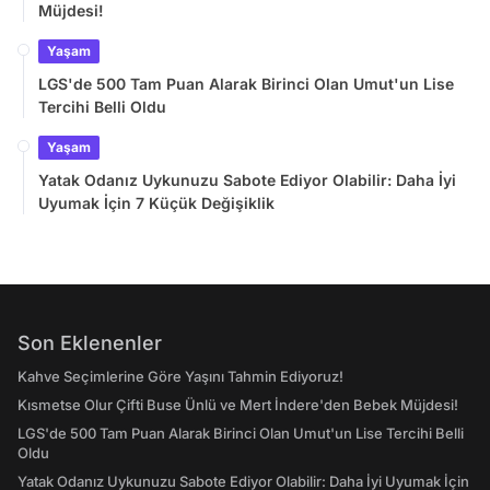
Müjdesi!
Yaşam
LGS'de 500 Tam Puan Alarak Birinci Olan Umut'un Lise
Tercihi Belli Oldu
Yaşam
Yatak Odanız Uykunuzu Sabote Ediyor Olabilir: Daha İyi
Uyumak İçin 7 Küçük Değişiklik
Son Eklenenler
Kahve Seçimlerine Göre Yaşını Tahmin Ediyoruz!
Kısmetse Olur Çifti Buse Ünlü ve Mert İndere'den Bebek Müjdesi!
LGS'de 500 Tam Puan Alarak Birinci Olan Umut'un Lise Tercihi Belli
Oldu
Yatak Odanız Uykunuzu Sabote Ediyor Olabilir: Daha İyi Uyumak İçin