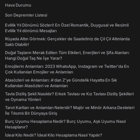
Hava Durumu
Son Depremler Listesi
Evlilik Yıl Dönümü Sözleri! En Özel Romantik, Duygusal ve Resimli
Evlilik Yıl dönümü Mesajları
Rüyada Altın Görmek: Gerçekler de Saadetiniz de Çil Çil Altınlarda
Saklı Olabilir!
Doğal Taşların Merak Edilen Tüm Etkileri, Enerjileri ve Şifa Alanları:
Hangi Doğal Taş Ne İşe Yarar?
Emojilerin Anlamları: 2023 WhatsApp, Instagram ve Twitter'da En
Çok Kullanılan Emojiler ve Anlamları
Atasözleri ve Anlamları: A'dan Z'ye Gündelik Hayatta En Sık
Kullanılan Atasözleri ve Anlamları
Tavla Diziliş Şekli Nasıldır? Erkek Tavlası ve Kız Tavlası Diziliş Şekilleri
ve Oynama Yönleri
Tarot Kartları ve Anlamları Nelerdir? Majör ve Minör Arkana Desteleri
İle Tılsımlı Bir Dünyaya Giriş
Burç Uyumu Hesaplama Nedir? Burç Uyumu, Aşk Uyumu Nasıl
Hesaplanır?
İdeal Kilo Nedir? İdeal Kilo Hesaplama Nasıl Yapılır?