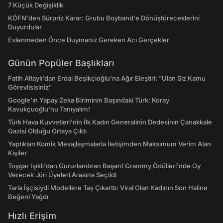
7 Küçük Değişiklik
KÖFN'den Sürpriz Karar: Grubu Boyband'e Dönüştüreceklerini
Duyurdular
Evlenmeden Önce Duymanız Gereken Acı Gerçekler
Günün Popüler Başlıkları
Fatih Altaylı'dan Erdal Beşikçioğlu'na Ağır Eleştiri: "Ulan Siz Kamu
Görevlisisiniz"
Google'ın Yapay Zeka Biriminin Başındaki Türk: Koray
Kavukçuoğlu'nu Tanıyalım!
Türk Hava Kuvvetleri'nin İlk Kadın Generalinin Dedesinin Çanakkale
Gazisi Olduğu Ortaya Çıktı
Yaptıkları Komik Mesajlaşmalarla İletişimden Maksimum Verim Alan
Kişiler
Toygar Işıklı'dan Gururlandıran Başarı! Grammy Ödülleri'nde Oy
Verecek Jüri Üyeleri Arasına Seçildi
Tarla İşçisiydi Modellere Taş Çıkarttı: Viral Olan Kadının Son Haline
Beğeni Yağdı
Hızlı Erişim