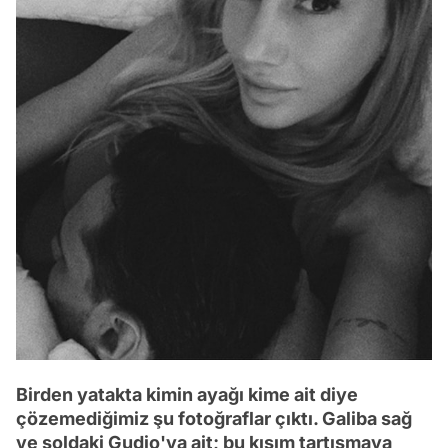
Birden yatakta kimin ayağı kime ait diye
çözemediğimiz şu fotoğraflar çıktı. Galiba sağ
ve soldaki Gudio'ya ait; bu kısım tartışmaya