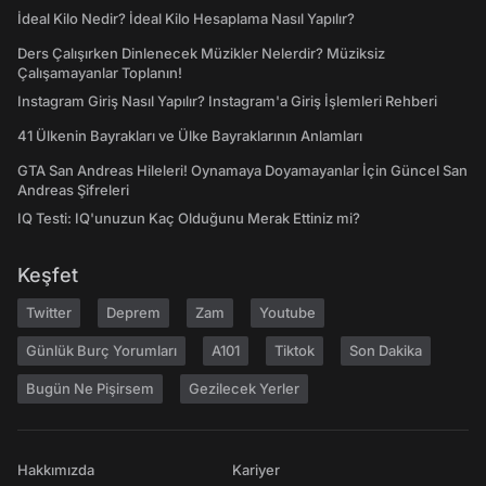
İdeal Kilo Nedir? İdeal Kilo Hesaplama Nasıl Yapılır?
Ders Çalışırken Dinlenecek Müzikler Nelerdir? Müziksiz
Çalışamayanlar Toplanın!
Instagram Giriş Nasıl Yapılır? Instagram'a Giriş İşlemleri Rehberi
41 Ülkenin Bayrakları ve Ülke Bayraklarının Anlamları
GTA San Andreas Hileleri! Oynamaya Doyamayanlar İçin Güncel San
Andreas Şifreleri
IQ Testi: IQ'unuzun Kaç Olduğunu Merak Ettiniz mi?
Keşfet
Twitter
Deprem
Zam
Youtube
Günlük Burç Yorumları
A101
Tiktok
Son Dakika
Bugün Ne Pişirsem
Gezilecek Yerler
Hakkımızda
Kariyer