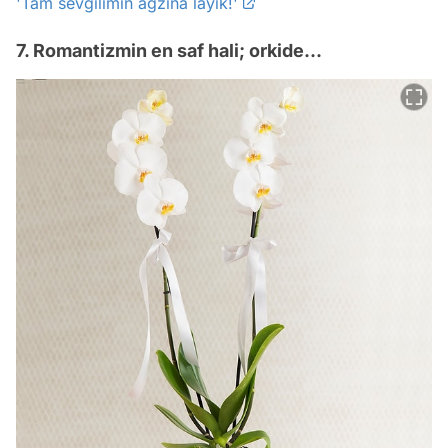
'Tam sevgilimin ağzına layık!'
7. Romantizmin en saf hali; orkide...