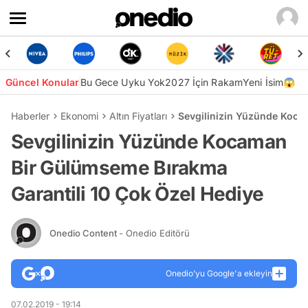
Güncel Konular
Bu Gece Uyku Yok
2027 İçin Rakam
Yeni İsim😱
Haberler
Ekonomi
Altın Fiyatları
Sevgilinizin Yüzünde Koca
Sevgilinizin Yüzünde Kocaman
Bir Gülümseme Bırakma
Garantili 10 Çok Özel Hediye
Onedio Content
- Onedio Editörü
Onedio’yu Google'a ekleyin
07.02.2019 - 19:14