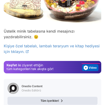
Üstelik minik tabelasına kendi mesajınızı
Video
yazdırabilirsiniz. 😉
Test
Kişiye özel tabelalı, lambalı teraryum ve kitap hediyesi
için tıklayın.
Gündem
Magazin
Keşfet
ile ziyaret ettiğin
Video
tüm kategorileri tek akışta gör!
Test
Onedio Content
Onedio Editörü
Tüm içerikleri