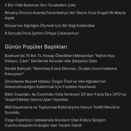
2 Bin Yıllık Betonun Sırrı Tuvaletten Çıktı
Rövanş Öncesi Avantaj Fenerbahçe'de! Sturm Graz Engeli İlk Maçta
Aşıldı
Dünya’nın Ağırlığını Ölçmek İçin Bir Dağ Kullandılar
8 Soruyla İmza Şarkını Ortaya Çıkarıyoruz!
Günün Popüler Başlıkları
Bodrum’da 70 Bin TL Hesap Ödedikleri Mekandan “Rahmi Koç
Geliyor, Çıkın” Denilerek Kovulan Aile Şikayetçi Oldu
Devlet Bahçeli: “Demirtaş Evine Dönsün, Öcalan Umut Hakkına
Kavuşsun”
Zincirleme Rüşvet İddiası: Özgür Özel ve Veli Ağbaba’nın
Dokunulmazlığını Kaldırmak İçin Fezleke Hazırlandı
Bilim İnsanları, Ay Üzerinde Hızla İlerleyen 20'den Fazla Dev UFO'yu
Tespit Ettikten Sonra Uyarı Yayınladı
Milli Dayanışma ve Toplumsal Bütünleşme Kanun Teklifi Meclis’e
Sunuldu
Özge Özpirinçci İddialarıyla Gündem Olan Kübra Süzgün
Cumhurbaşkanı Erdoğan'dan Yardım İstedi