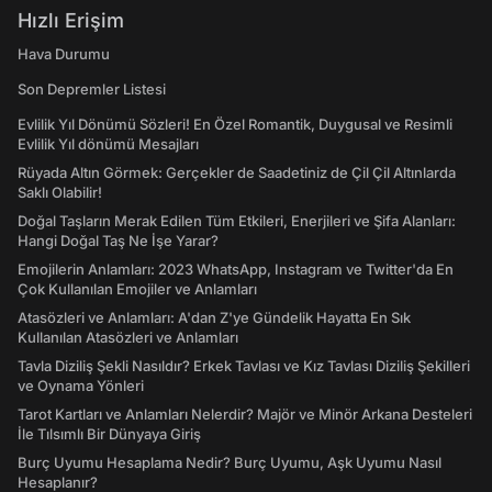
Hızlı Erişim
Hava Durumu
Son Depremler Listesi
Evlilik Yıl Dönümü Sözleri! En Özel Romantik, Duygusal ve Resimli
Evlilik Yıl dönümü Mesajları
Rüyada Altın Görmek: Gerçekler de Saadetiniz de Çil Çil Altınlarda
Saklı Olabilir!
Doğal Taşların Merak Edilen Tüm Etkileri, Enerjileri ve Şifa Alanları:
Hangi Doğal Taş Ne İşe Yarar?
Emojilerin Anlamları: 2023 WhatsApp, Instagram ve Twitter'da En
Çok Kullanılan Emojiler ve Anlamları
Atasözleri ve Anlamları: A'dan Z'ye Gündelik Hayatta En Sık
Kullanılan Atasözleri ve Anlamları
Tavla Diziliş Şekli Nasıldır? Erkek Tavlası ve Kız Tavlası Diziliş Şekilleri
ve Oynama Yönleri
Tarot Kartları ve Anlamları Nelerdir? Majör ve Minör Arkana Desteleri
İle Tılsımlı Bir Dünyaya Giriş
Burç Uyumu Hesaplama Nedir? Burç Uyumu, Aşk Uyumu Nasıl
Hesaplanır?