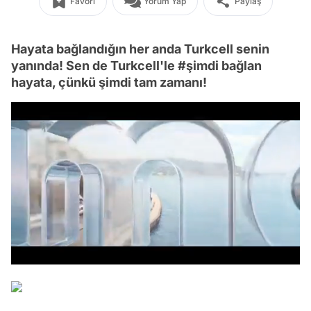
Favori
Yorum Yap
Paylaş
Hayata bağlandığın her anda Turkcell senin
yanında! Sen de Turkcell'le #şimdi bağlan
hayata, çünkü şimdi tam zamanı!
Video
/
Test
Gündem
Magazin