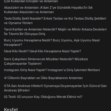
Çok Kullanılan Emojiler ve Anlamları
Atasözleri ve Anlamları: A'dan Z'ye Gündelik Hayatta En Sık
Kullanılan Atasözleri ve Anlamları
Tavla Diziliş Şekli Nasıldır? Erkek Tavlası ve Kız Tavlası Diziliş Şekilleri
ve Oynama Yönleri
Tarot Kartları ve Anlamları Nelerdir? Majör ve Minör Arkana Desteleri
İle Tılsımlı Bir Dünyaya Giriş
Burç Uyumu Hesaplama Nedir? Burç Uyumu, Aşk Uyumu Nasıl
Hesaplanır?
İdeal Kilo Nedir? İdeal Kilo Hesaplama Nasıl Yapılır?
Ders Çalışırken Dinlenecek Müzikler Nelerdir? Müziksiz
Çalışamayanlar Toplanın!
Instagram Giriş Nasıl Yapılır? Instagram'a Giriş İşlemleri Rehberi
41 Ülkenin Bayrakları ve Ülke Bayraklarının Anlamları
GTA San Andreas Hileleri! Oynamaya Doyamayanlar İçin Güncel San
Andreas Şifreleri
IQ Testi: IQ'unuzun Kaç Olduğunu Merak Ettiniz mi?
Keşfet