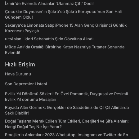
İzmir'de Evlendi: Almanlar 'Utanmaz Çift' Dedi!
Çocuklar Duymasın'ın Şükrü'sü Şükrü Koruyucu'nun Son Hali
Gündem Oldu!
Sakarya'da Limonata Satıp iPhone 15 Alan Genç Girişimci Günlük
Kazancını Paylaştı
ultrAslan Lideri Sebahattin Şirin Gözaltına Alındı
Müge Anlı'da Ortalığı Birbirine Katan Nazmiye Tutaner Sonunda
Evlendi!
Hızlı Erişim
Hava Durumu
Son Depremler Listesi
Evlilik Yıl Dönümü Sözleri! En Özel Romantik, Duygusal ve Resimli
Evlilik Yıl dönümü Mesajları
Rüyada Altın Görmek: Gerçekler de Saadetiniz de Çil Çil Altınlarda
Saklı Olabilir!
Doğal Taşların Merak Edilen Tüm Etkileri, Enerjileri ve Şifa Alanları:
Hangi Doğal Taş Ne İşe Yarar?
Emojilerin Anlamları: 2023 WhatsApp, Instagram ve Twitter'da En