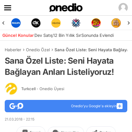
Güncel Konular
Dev Satış
12 Bin Yıllık Sır
Sonunda Evlendi
Haberler
Onedio Özel
Sana Özel Liste: Seni Hayata Bağlayan 
Sana Özel Liste: Seni Hayata
Bağlayan Anları Listeliyoruz!
Turkcell
- Onedio Üyesi
Onedio’yu Google'a ekleyin
21.03.2018 - 22:15