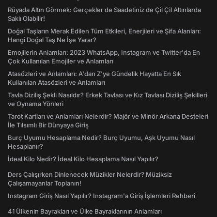
Rüyada Altın Görmek: Gerçekler de Saadetiniz de Çil Çil Altınlarda
Saklı Olabilir!
Doğal Taşların Merak Edilen Tüm Etkileri, Enerjileri ve Şifa Alanları:
Hangi Doğal Taş Ne İşe Yarar?
Emojilerin Anlamları: 2023 WhatsApp, Instagram ve Twitter'da En
Çok Kullanılan Emojiler ve Anlamları
Atasözleri ve Anlamları: A'dan Z'ye Gündelik Hayatta En Sık
Kullanılan Atasözleri ve Anlamları
Tavla Diziliş Şekli Nasıldır? Erkek Tavlası ve Kız Tavlası Diziliş Şekilleri
ve Oynama Yönleri
Tarot Kartları ve Anlamları Nelerdir? Majör ve Minör Arkana Desteleri
İle Tılsımlı Bir Dünyaya Giriş
Burç Uyumu Hesaplama Nedir? Burç Uyumu, Aşk Uyumu Nasıl
Hesaplanır?
İdeal Kilo Nedir? İdeal Kilo Hesaplama Nasıl Yapılır?
Ders Çalışırken Dinlenecek Müzikler Nelerdir? Müziksiz
Çalışamayanlar Toplanın!
Instagram Giriş Nasıl Yapılır? Instagram'a Giriş İşlemleri Rehberi
41 Ülkenin Bayrakları ve Ülke Bayraklarının Anlamları