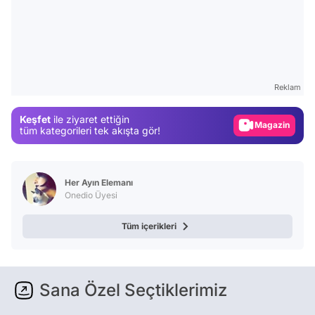
Video
Test
Reklam
Gündem
Keşfet
ile ziyaret ettiğin
Magazin
tüm kategorileri tek akışta gör!
Video
Test
Her Ayın Elemanı
Onedio Üyesi
Tüm içerikleri
Sana Özel Seçtiklerimiz