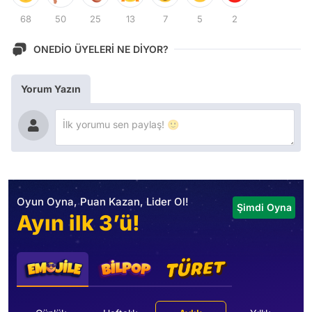
68
50
25
13
7
5
2
ONEDİO ÜYELERİ NE DİYOR?
Yorum Yazın
Oyun Oyna, Puan Kazan, Lider Ol!
Şimdi Oyna
Ayın ilk 3’ü!