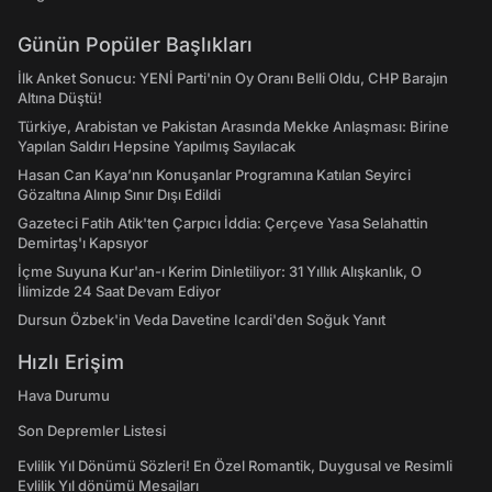
Günün Popüler Başlıkları
İlk Anket Sonucu: YENİ Parti'nin Oy Oranı Belli Oldu, CHP Barajın
Altına Düştü!
Türkiye, Arabistan ve Pakistan Arasında Mekke Anlaşması: Birine
Yapılan Saldırı Hepsine Yapılmış Sayılacak
Hasan Can Kaya’nın Konuşanlar Programına Katılan Seyirci
Gözaltına Alınıp Sınır Dışı Edildi
Gazeteci Fatih Atik'ten Çarpıcı İddia: Çerçeve Yasa Selahattin
Demirtaş'ı Kapsıyor
İçme Suyuna Kur'an-ı Kerim Dinletiliyor: 31 Yıllık Alışkanlık, O
İlimizde 24 Saat Devam Ediyor
Dursun Özbek'in Veda Davetine Icardi'den Soğuk Yanıt
Hızlı Erişim
Hava Durumu
Son Depremler Listesi
Evlilik Yıl Dönümü Sözleri! En Özel Romantik, Duygusal ve Resimli
Evlilik Yıl dönümü Mesajları