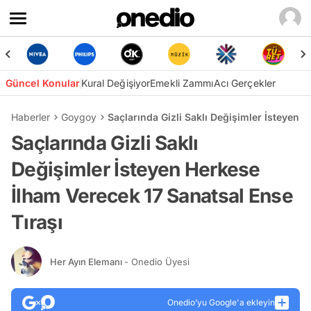
Güncel Konular
Kural Değişiyor
Emekli Zammı
Acı Gerçekler
Haberler
Goygoy
Saçlarında Gizli Saklı Değişimler İsteyen 
Saçlarında Gizli Saklı
Değişimler İsteyen Herkese
İlham Verecek 17 Sanatsal Ense
Tıraşı
Her Ayın Elemanı
- Onedio Üyesi
Onedio’yu Google'a ekleyin