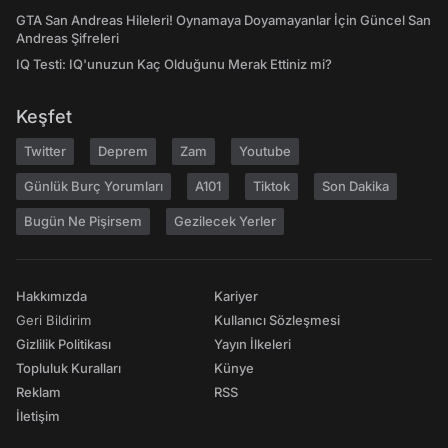
GTA San Andreas Hileleri! Oynamaya Doyamayanlar İçin Güncel San
Andreas Şifreleri
IQ Testi: IQ'unuzun Kaç Olduğunu Merak Ettiniz mi?
Keşfet
Twitter
Deprem
Zam
Youtube
Günlük Burç Yorumları
A101
Tiktok
Son Dakika
Bugün Ne Pişirsem
Gezilecek Yerler
Hakkımızda
Kariyer
Geri Bildirim
Kullanıcı Sözleşmesi
Gizlilik Politikası
Yayın İlkeleri
Topluluk Kuralları
Künye
Reklam
RSS
İletişim