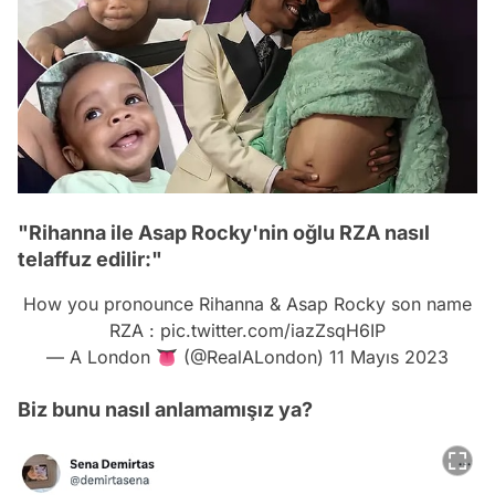
"Rihanna ile Asap Rocky'nin oğlu RZA nasıl
telaffuz edilir:"
How you pronounce Rihanna & Asap Rocky son name
RZA :
pic.twitter.com/iazZsqH6IP
— A London 👅 (@RealALondon)
11 Mayıs 2023
Biz bunu nasıl anlamamışız ya?