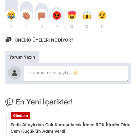
7
4
3
1
0
0
0
ONEDİO ÜYELERİ NE DİYOR?
Yorum Yazın
En Yeni İçerikler!
Gündem
Fatih Altaylı’dan Çok Konuşulacak İddia: ROK İtirafçı Oldu
Cem Küçük’ün Adını Verdi