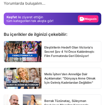
Yorumlarda buluşalım...
Gündem
Magazin
Keşfet
ile ziyaret ettiğin
Video
tüm kategorileri tek akışta gör!
Test
Bu içerikler de ilginizi çekebilir:
Eleştirilerin Hedefi Olan Victoria's
Secret Şov 4 Yıl Önce Kaldırılmıştı:
Film Formatında Geri Dönüyor!
Melis İşiten'den Anneliğe Dair
Açıklamalar: "Dünyaya Anne Olmak
İçin Gelmiş Kadınlardan Değildim"
Berrak Tüzünataç, Süleyman