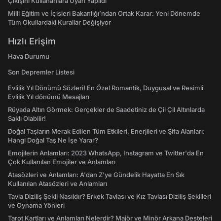
Çıkışını Kullananlara Uyarı Yapıldı
Milli Eğitim ve İçişleri Bakanlığı’ndan Ortak Karar: Yeni Dönemde
Tüm Okullardaki Kurallar Değişiyor
Hızlı Erişim
Hava Durumu
Son Depremler Listesi
Evlilik Yıl Dönümü Sözleri! En Özel Romantik, Duygusal ve Resimli
Evlilik Yıl dönümü Mesajları
Rüyada Altın Görmek: Gerçekler de Saadetiniz de Çil Çil Altınlarda
Saklı Olabilir!
Doğal Taşların Merak Edilen Tüm Etkileri, Enerjileri ve Şifa Alanları:
Hangi Doğal Taş Ne İşe Yarar?
Emojilerin Anlamları: 2023 WhatsApp, Instagram ve Twitter'da En
Çok Kullanılan Emojiler ve Anlamları
Atasözleri ve Anlamları: A'dan Z'ye Gündelik Hayatta En Sık
Kullanılan Atasözleri ve Anlamları
Tavla Diziliş Şekli Nasıldır? Erkek Tavlası ve Kız Tavlası Diziliş Şekilleri
ve Oynama Yönleri
Tarot Kartları ve Anlamları Nelerdir? Majör ve Minör Arkana Desteleri