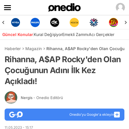
Güncel Konular
Kural Değişiyor
Emekli Zammı
Acı Gerçekler
Haberler
Magazin
Rihanna, A$AP Rocky'den Olan Çocuğunun 
Rihanna, A$AP Rocky'den Olan
Çocuğunun Adını İlk Kez
Açıkladı!
Nergis
- Onedio Editörü
Onedio’yu Google'a ekleyin
11.05.2023 - 15:17