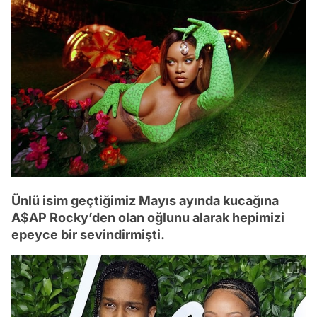
Ünlü isim geçtiğimiz Mayıs ayında kucağına
A$AP Rocky’den olan oğlunu alarak hepimizi
epeyce bir sevindirmişti.