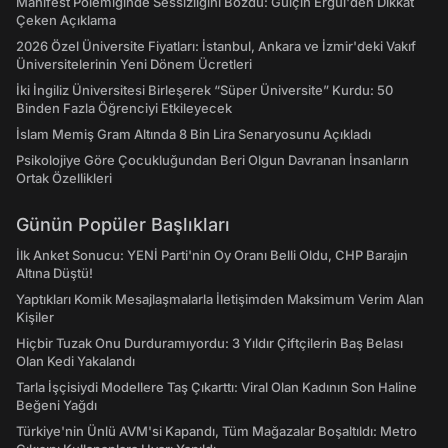
Manifest Polemiğinde Sessizliğini Bozdu: Gülçin Ergül'den Dikkat
Çeken Açıklama
2026 Özel Üniversite Fiyatları: İstanbul, Ankara ve İzmir'deki Vakıf
Üniversitelerinin Yeni Dönem Ücretleri
İki İngiliz Üniversitesi Birleşerek “Süper Üniversite” Kurdu: 50
Binden Fazla Öğrenciyi Etkileyecek
İslam Memiş Gram Altında 8 Bin Lira Senaryosunu Açıkladı
Psikolojiye Göre Çocukluğundan Beri Olgun Davranan İnsanların
Ortak Özellikleri
Günün Popüler Başlıkları
İlk Anket Sonucu: YENİ Parti'nin Oy Oranı Belli Oldu, CHP Barajın
Altına Düştü!
Yaptıkları Komik Mesajlaşmalarla İletişimden Maksimum Verim Alan
Kişiler
Hiçbir Tuzak Onu Durduramıyordu: 3 Yıldır Çiftçilerin Baş Belası
Olan Kedi Yakalandı
Tarla İşçisiydi Modellere Taş Çıkarttı: Viral Olan Kadının Son Haline
Beğeni Yağdı
Türkiye'nin Ünlü AVM'si Kapandı, Tüm Mağazalar Boşaltıldı: Metro