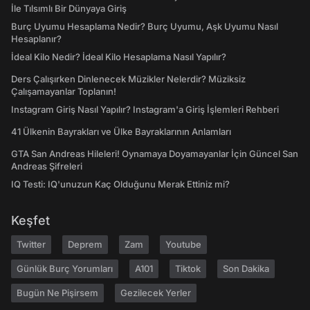
İle Tılsımlı Bir Dünyaya Giriş
Burç Uyumu Hesaplama Nedir? Burç Uyumu, Aşk Uyumu Nasıl
Hesaplanır?
İdeal Kilo Nedir? İdeal Kilo Hesaplama Nasıl Yapılır?
Ders Çalışırken Dinlenecek Müzikler Nelerdir? Müziksiz
Çalışamayanlar Toplanın!
Instagram Giriş Nasıl Yapılır? Instagram'a Giriş İşlemleri Rehberi
41 Ülkenin Bayrakları ve Ülke Bayraklarının Anlamları
GTA San Andreas Hileleri! Oynamaya Doyamayanlar İçin Güncel San
Andreas Şifreleri
IQ Testi: IQ'unuzun Kaç Olduğunu Merak Ettiniz mi?
Keşfet
Twitter
Deprem
Zam
Youtube
Günlük Burç Yorumları
A101
Tiktok
Son Dakika
Bugün Ne Pişirsem
Gezilecek Yerler