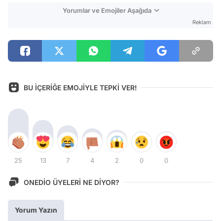
Yorumlar ve Emojiler Aşağıda
Reklam
BU İÇERİĞE EMOJİYLE TEPKİ VER!
25
13
7
4
2
0
0
ONEDİO ÜYELERİ NE DİYOR?
Yorum Yazın