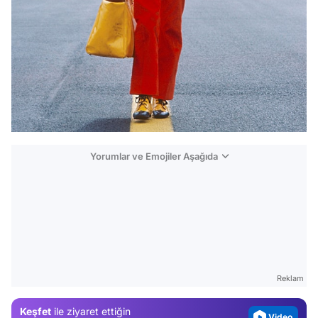
Yorumlar ve Emojiler Aşağıda
Video
Test
Gündem
Reklam
Magazin
Keşfet
ile ziyaret ettiğin
Video