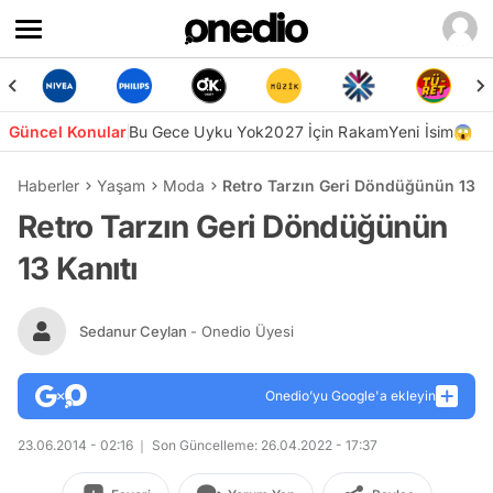
Güncel Konular
Bu Gece Uyku Yok
2027 İçin Rakam
Yeni İsim😱
Haberler
Yaşam
Moda
Retro Tarzın Geri Döndüğünün 13 Ka
Retro Tarzın Geri Döndüğünün
13 Kanıtı
Sedanur Ceylan
- Onedio Üyesi
Onedio’yu Google'a ekleyin
23.06.2014 - 02:16
Son Güncelleme: 26.04.2022 - 17:37