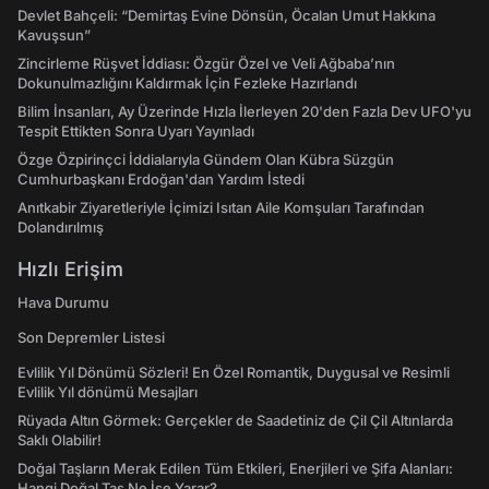
Devlet Bahçeli: “Demirtaş Evine Dönsün, Öcalan Umut Hakkına
Kavuşsun”
Zincirleme Rüşvet İddiası: Özgür Özel ve Veli Ağbaba’nın
Dokunulmazlığını Kaldırmak İçin Fezleke Hazırlandı
Bilim İnsanları, Ay Üzerinde Hızla İlerleyen 20'den Fazla Dev UFO'yu
Tespit Ettikten Sonra Uyarı Yayınladı
Özge Özpirinçci İddialarıyla Gündem Olan Kübra Süzgün
Cumhurbaşkanı Erdoğan'dan Yardım İstedi
Anıtkabir Ziyaretleriyle İçimizi Isıtan Aile Komşuları Tarafından
Dolandırılmış
Hızlı Erişim
Hava Durumu
Son Depremler Listesi
Evlilik Yıl Dönümü Sözleri! En Özel Romantik, Duygusal ve Resimli
Evlilik Yıl dönümü Mesajları
Rüyada Altın Görmek: Gerçekler de Saadetiniz de Çil Çil Altınlarda
Saklı Olabilir!
Doğal Taşların Merak Edilen Tüm Etkileri, Enerjileri ve Şifa Alanları:
Hangi Doğal Taş Ne İşe Yarar?