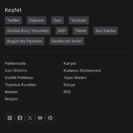
Keşfet
Twitter
Deprem
Zam
Youtube
Günlük Burç Yorumları
A101
Tiktok
Son Dakika
Bugün Ne Pişirsem
Gezilecek Yerler
Hakkımızda
Kariyer
Geri Bildirim
Kullanıcı Sözleşmesi
Gizlilik Politikası
Yayın İlkeleri
Topluluk Kuralları
Künye
Reklam
RSS
İletişim