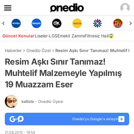
Güncel Konular
Liseler-LGS
Emekli Zammı
Filtresiz Hali😱
Haberler
Onedio Özel
Resim Aşkı Sınır Tanımaz! Muhtelif 
Resim Aşkı Sınır Tanımaz!
Muhtelif Malzemeyle Yapılmış
19 Muazzam Eser
kalliste
- Onedio Üyesi
Onedio’yu Google'a ekleyin
21.08.2015 - 19:54