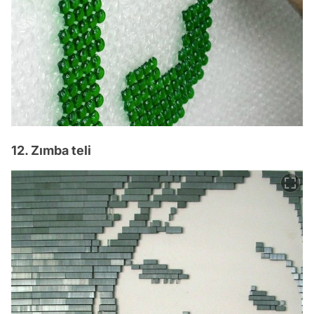
12. Zımba teli