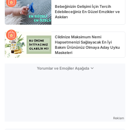
Bebeğinizin Gelişimi İçin Tercih
Edebileceğiniz En Güzel Emzikler ve
Askıları
Cildinize Maksimum Nemi
Hapsetmenizi Sağlayacak En İyi
Bakım Ürününüz Olmaya Aday Uyku
Maskeleri
Yorumlar ve Emojiler Aşağıda
Reklam