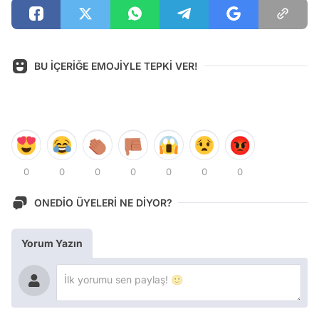
BU İÇERİĞE EMOJİYLE TEPKİ VER!
0
0
0
0
0
0
0
ONEDİO ÜYELERİ NE DİYOR?
Yorum Yazın