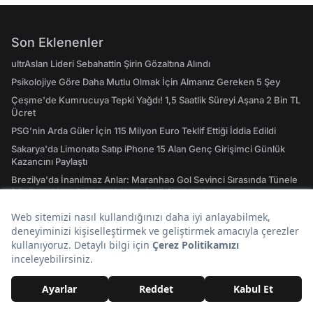
Son Eklenenler
ultrAslan Lideri Sebahattin Şirin Gözaltına Alındı
Psikolojiye Göre Daha Mutlu Olmak İçin Almanız Gereken 5 Şey
Çeşme'de Kumrucuya Tepki Yağdı! 1,5 Saatlik Süreyi Aşana 2 Bin TL
Ücret
PSG’nin Arda Güler İçin 115 Milyon Euro Teklif Ettiği İddia Edildi
Sakarya'da Limonata Satıp iPhone 15 Alan Genç Girişimci Günlük
Kazancını Paylaştı
Brezilya'da İnanılmaz Anlar: Maranhao Gol Sevinci Sırasında Tünele
Düşünce Hem Sakatlandı Hem Golü Sayılmadı
Günün Popüler Başlıkları
Sokak Röportajında Gurbetçi Türkiye ile Avrupa'yı Kıyasladı:
"Türkiye’deki Yolların Çoğu Avrupa’da Yok"
Uzun Süredir Kanserle Mücadele Eden Şarkıcı Cansever Hayatını
Kaybetti
Güvenlik Müdahale Etti: Manifest'in Bodrum'da Verdiği Konserde