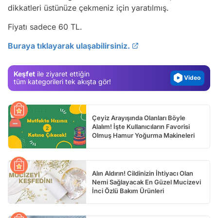
dikkatleri üstünüze çekmeniz için yaratılmış.
Video
Fiyatı sadece 60 TL.
Test
Buraya tıklayarak ulaşabilirsiniz.
Gündem
Magazin
Keşfet
ile ziyaret ettiğin
Video
tüm kategorileri tek akışta gör!
Test
Çeyiz Arayışında Olanları Böyle
Alalım! İşte Kullanıcıların Favorisi
Olmuş Hamur Yoğurma Makineleri
Alın Aldırın! Cildinizin İhtiyacı Olan
Nemi Sağlayacak En Güzel Mucizevi
İnci Özlü Bakım Ürünleri