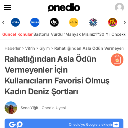
Güncel Konular
Bastonla Vurdu!
"Manyak Mısınız?"
30 Yıl Önce👀
Haberler
Vitrin
Giyim
Rahatlığından Asla Ödün Vermeyenler 
Rahatlığından Asla Ödün
Vermeyenler İçin
Kullanıcıların Favorisi Olmuş
Kadın Deniz Şortları
Sena Yiğit
- Onedio Üyesi
Onedio’yu Google'a ekleyin