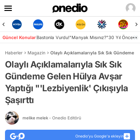
Güncel Konular
Bastonla Vurdu!
"Manyak Mısınız?"
30 Yıl Önce👀
Haberler
Magazin
Olaylı Açıklamalarıyla Sık Sık Gündeme Gel
Olaylı Açıklamalarıyla Sık Sık
Gündeme Gelen Hülya Avşar
Yaptığı "'Lezbiyenlik' Çıkışıyla
Şaşırttı
melike melek
- Onedio Editörü
Onedio’yu Google'a ekleyin