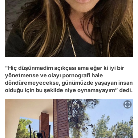
"Hiç düşünmedim açıkçası ama eğer ki iyi bir
yönetmense ve olayı pornografi hale
döndüremeyecekse, günümüzde yaşayan insan
olduğu için bu şekilde niye oynamayayım” dedi.