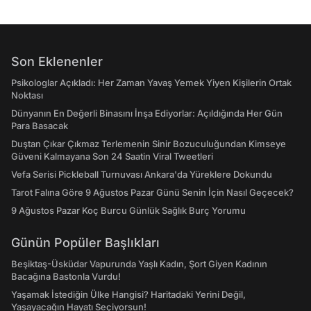
Son Eklenenler
Psikologlar Açıkladı: Her Zaman Yavaş Yemek Yiyen Kişilerin Ortak
Noktası
Dünyanın En Değerli Binasını İnşa Ediyorlar: Açıldığında Her Gün
Para Basacak
Duştan Çıkar Çıkmaz Terlemenin Sinir Bozuculuğundan Kimseye
Güveni Kalmayana Son 24 Saatin Viral Tweetleri
Vefa Serisi Pickleball Turnuvası Ankara'da Yüreklere Dokundu
Tarot Falına Göre 9 Ağustos Pazar Günü Senin İçin Nasıl Geçecek?
9 Ağustos Pazar Koç Burcu Günlük Sağlık Burç Yorumu
Günün Popüler Başlıkları
Beşiktaş-Üsküdar Vapurunda Yaşlı Kadın, Şort Giyen Kadının
Bacağına Bastonla Vurdu!
Yaşamak İstediğin Ülke Hangisi? Haritadaki Yerini Değil,
Yaşayacağın Hayatı Seçiyorsun!