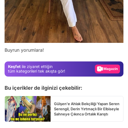
Video
Test
Buyrun yorumlara!
Gündem
Magazin
Keşfet
ile ziyaret ettiğin
Video
tüm kategorileri tek akışta gör!
Test
Bu içerikler de ilginizi çekebilir:
Gülşen'e Ahlak Bekçiliği Yapan Seren
Serengil, Derin Yırtmaçlı Bir Elbiseyle
Sahneye Çıkınca Ortalık Karıştı