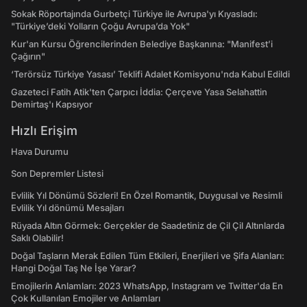
Sokak Röportajında Gurbetçi Türkiye ile Avrupa'yı Kıyasladı:
"Türkiye’deki Yolların Çoğu Avrupa’da Yok"
Kur'an Kursu Öğrencilerinden Belediye Başkanına: "Manifest’i
Çağırın"
‘Terörsüz Türkiye Yasası’ Teklifi Adalet Komisyonu'nda Kabul Edildi
Gazeteci Fatih Atik'ten Çarpıcı İddia: Çerçeve Yasa Selahattin
Demirtaş'ı Kapsıyor
Hızlı Erişim
Hava Durumu
Son Depremler Listesi
Evlilik Yıl Dönümü Sözleri! En Özel Romantik, Duygusal ve Resimli
Evlilik Yıl dönümü Mesajları
Rüyada Altın Görmek: Gerçekler de Saadetiniz de Çil Çil Altınlarda
Saklı Olabilir!
Doğal Taşların Merak Edilen Tüm Etkileri, Enerjileri ve Şifa Alanları:
Hangi Doğal Taş Ne İşe Yarar?
Emojilerin Anlamları: 2023 WhatsApp, Instagram ve Twitter'da En
Çok Kullanılan Emojiler ve Anlamları