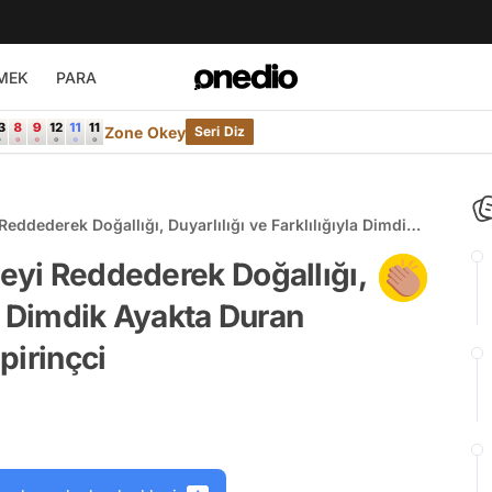
MEK
PARA
Zone Okey
Seri Diz
Reddederek Doğallığı, Duyarlılığı ve Farklılığıyla Dimdik
n: Özge Özpirinçci
meyi Reddederek Doğallığı,
yla Dimdik Ayakta Duran
pirinçci