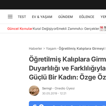
TEST
EV & YAŞAM
GÜNDEM
EĞLENCE
YE
Güncel Konular
Kural Değişiyor
Emekli Zammı
Acı Gerçekler
Haberler
Yaşam
Öğretilmiş Kalıplara Girmeyi 
Ayakta Duran Güçlü Bir Kadı
Öğretilmiş Kalıplara Gir
Duyarlılığı ve Farklılığı
Güçlü Bir Kadın: Özge Öz
Serngl
- Onedio Üyesi
30.05.2019 - 12:21