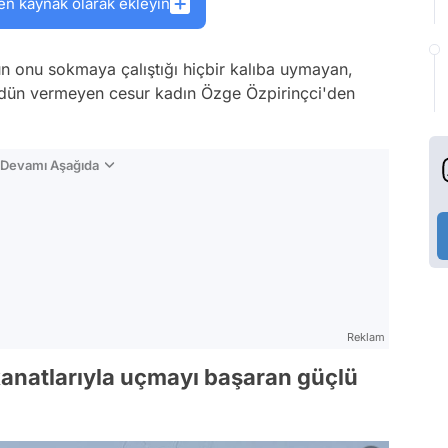
en kaynak olarak ekleyin
un onu sokmaya çalıştığı hiçbir kalıba uymayan,
ödün vermeyen cesur kadın Özge Özpirinçci'den
n Devamı Aşağıda
Reklam
anatlarıyla uçmayı başaran güçlü