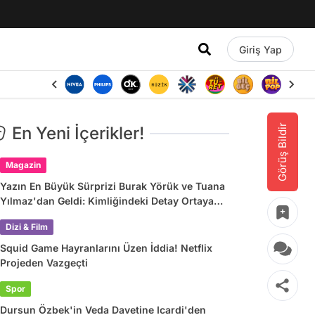
Giriş Yap
Görüş Bildir
En Yeni İçerikler!
Magazin
Yazın En Büyük Sürprizi Burak Yörük ve Tuana
Yılmaz'dan Geldi: Kimliğindeki Detay Ortaya
Çıkardı
Dizi & Film
Squid Game Hayranlarını Üzen İddia! Netflix
Projeden Vazgeçti
Spor
Dursun Özbek'in Veda Davetine Icardi'den