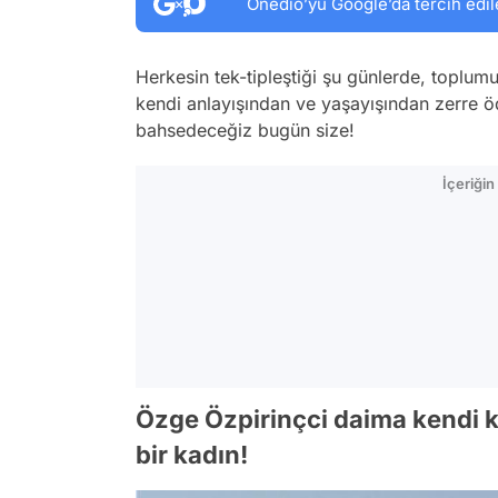
Onedio’yu Google’da tercih edil
Herkesin tek-tipleştiği şu günlerde, toplum
kendi anlayışından ve yaşayışından zerre 
bahsedeceğiz bugün size!
İçeriği
Özge Özpirinçci daima kendi k
bir kadın!