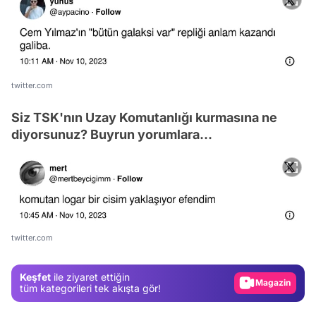
twitter.com
Siz TSK'nın Uzay Komutanlığı kurmasına ne
diyorsunuz? Buyrun yorumlara...
Video
Test
Gündem
twitter.com
Magazin
Keşfet
ile ziyaret ettiğin
Video
tüm kategorileri tek akışta gör!
Test