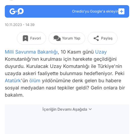
Onedio’yu Google'a ekleyin
10.11.2023 - 14:39
Favori
Yorum Yap
Paylaş
Milli Savunma Bakanlığı
, 10 Kasım günü
Uzay
Komutanlığı’nın kurulması için harekete geçildiğini
duyurdu. Kurulacak Uzay Komutanlığı ile Türkiye'nin
uzayda askeri faaliyette bulunması hedefleniyor. Peki
Atatürk
'ün
ölüm
yıldönümüne denk gelen bu habere
sosyal medyadan nasıl tepkiler geldi? Gelin onlara bir
bakalım.
İçeriğin Devamı Aşağıda