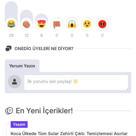
26
12
6
0
0
0
0
ONEDİO ÜYELERİ NE DİYOR?
Yorum Yazın
En Yeni İçerikler!
Yaşam
Koca Ülkede Tüm Sular Zehirli Çıktı: Temizlemesi Asırlar