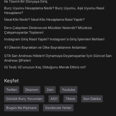
İle Tılsımlı Bir Dünyaya Giriş
Burç Uyumu Hesaplama Nedir? Burç Uyumu, Aşk Uyumu Nasıl
Hesaplanır?
İdeal Kilo Nedir? İdeal Kilo Hesaplama Nasıl Yapılır?
Ders Çalışırken Dinlenecek Müzikler Nelerdir? Müziksiz
Çalışamayanlar Toplanın!
Instagram Giriş Nasıl Yapılır? Instagram'a Giriş İşlemleri Rehberi
41 Ülkenin Bayrakları ve Ülke Bayraklarının Anlamları
GTA San Andreas Hileleri! Oynamaya Doyamayanlar İçin Güncel San
Andreas Şifreleri
IQ Testi: IQ'unuzun Kaç Olduğunu Merak Ettiniz mi?
Keşfet
Twitter
Deprem
Zam
Youtube
Günlük Burç Yorumları
A101
Tiktok
Son Dakika
Bugün Ne Pişirsem
Gezilecek Yerler