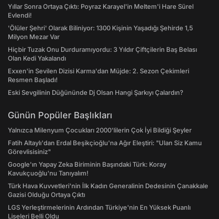
Yıllar Sonra Ortaya Çıktı: Poyraz Karayel'in Meltem'i Hare Sürel
Evlendi!
'Ölüler Şehri' Olarak Biliniyor: 1300 Kişinin Yaşadığı Şehirde 1,5
Milyon Mezar Var
Hiçbir Tuzak Onu Durduramıyordu: 3 Yıldır Çiftçilerin Baş Belası
Olan Kedi Yakalandı
Exxen'in Sevilen Dizisi Karma'dan Müjde: 2. Sezon Çekimleri
Resmen Başladı!
Eski Sevgilinin Düğününde Dj Olsan Hangi Şarkıyı Çalardın?
Günün Popüler Başlıkları
Yalnızca Milenyum Çocukları 2000'lilerin Çok İyi Bildiği Şeyler
Fatih Altaylı'dan Erdal Beşikçioğlu'na Ağır Eleştiri: "Ulan Siz Kamu
Görevlisisiniz"
Google'ın Yapay Zeka Biriminin Başındaki Türk: Koray
Kavukçuoğlu'nu Tanıyalım!
Türk Hava Kuvvetleri'nin İlk Kadın Generalinin Dedesinin Çanakkale
Gazisi Olduğu Ortaya Çıktı
LGS Yerleştirmelerinin Ardından Türkiye'nin En Yüksek Puanlı
Liseleri Belli Oldu